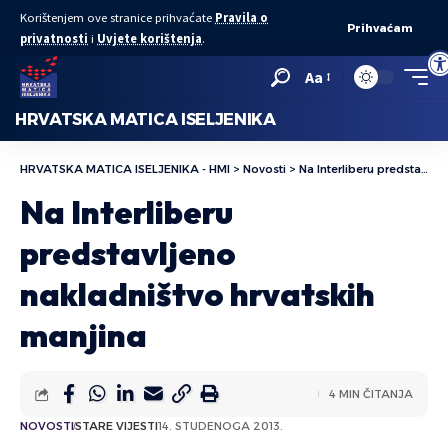
Korištenjem ove stranice prihvaćate
Pravila o
Prihvaćam
privatnosti
i
Uvjete korištenja
.
Ope
Aa
HRVATSKA MATICA ISELJENIKA
HRVATSKA MATICA ISELJENIKA - HMI
>
Novosti
>
Na Interliberu predstavljeno nakladništvo hrvatskih manjina
Na Interliberu
predstavljeno
nakladništvo hrvatskih
manjina
4 MIN ČITANJA
NOVOSTI
STARE VIJESTI
14. STUDENOGA 2013.