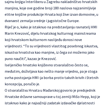
sajmu knjiga Interliberu u Zagrebu nakladništvo hrvatskih
manjina, koje ove godine broji 180 naslova najzanimljivije
elitne knjižne produkcije Hrvata koji žive izvan domovine, u
dvanaest zemalja srednje i jugoistočne Europe.
Riječ je o, kako je istaknuo na predstavljanju ravnatelj HMI
Marin Knezović, dijelu hrvatskog kulturnog mainstreama
koji hrvatskom kulturnom naslijeđu donosi nove
vrijednosti. “To su vrijednosti vlastitog posebnog iskustva,
iskustva hrvatstva kao manjine, iz čega svi možemo jako
puno naučiti”, kazao je Knezović.
Iseljeničko hrvatsko književno stvaralaštvo često se,
međutim, doživljava kao nešto manje vrijedno, pa je stoga
svrha postojanja HMI-ja borba protiv takvih krivih i štetnih
koncepcija, poručio je.
O stvaralaštvu Hrvata u Mađarskoj govorio je predsjednik
Hrvatske državne samouprave u toj zemlji Mišo Hepp, koji je
istaknuo kako je najvažniji zadatak izdavačke djelatnosti