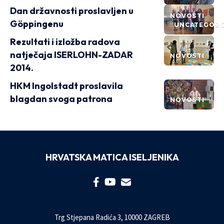
Dan državnosti proslavljen u
NOVOSTI
Göppingenu
UNCATEGORI
Rezultati i izložba radova
natječaja ISERLOHN-ZADAR
NOVOSTI
2014.
HKM Ingolstadt proslavila
blagdan svoga patrona
NOVOSTI
HRVATSKA MATICA ISELJENIKA
Trg Stjepana Radića 3, 10000 ZAGREB