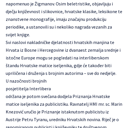
napomenuo je Žigmanov. Osim beletristike, objavljuju i
dječju književnost i slikovnice, hrvatske klasike, leksikone te
znanstvene monografije, imaju značajnu produkciju
periodike, a ustanovili su i nekoliko nagrada vezanih za
svijet knjige.
Svi naslovi nakladničke djelatnosti hrvatskih manjina te
Hrvata iz Bosne i Hercegovine iz dvanaest zemalja srednje i
istočne Europe mogu se pogledati na interliberskom
štandu Hrvatske matice iseljenika, gdje će također biti
upriličena i druženja s brojnim autorima – sve do nedjelje.
U nazočnosti brojnih
posjetitelja Interlibera
održana je potom svečana dodjela Priznanja Hrvatske
matice iseljenika za publicistiku. Ravnatelj HMI mr. sc. Marin
Knezović uručio je Priznanje istaknutom publicistu iz
Austrije Petru Tyranu, uredniku Hrvatskih novina. Riječ je o
renomiranom publicisti i književniku te društvenom