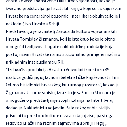
zbornike veće znanstvene i kulturne vrijednosti, kazao je.
Svečano predstavljanje hrvatskih knjiga koje se tiskaju izvan
Hrvatske na centralnoj pozornici Interlibera obuhvatilo je i
nakladništvo Hrvata u Srbiji.
Predstavio ga je ravnatelj Zavoda da kulturu vojvođanskih
Hrvata Tomislav Žigmanov, koji je istaknuo kako je bitno
omogućiti vidljivost bogate nakladničke produkcije koja
postoji izvan Hrvatske na institucionalno primjeren način u
prikladnim institucijama u RH.
“Izdavačka produkcija Hrvata u Vojvodini iznosi oko 45
naslova godišnje, uglavnom beletrističke književnosti. I mi
želimo biti dionici hrvatskog kulturnog prostora”, kazao je
Žigmanov. U tome smislu, izrazito je važno to što nam je
omogućeno predstavljanje svojih izdanja na Interliberu,
dodao je. Nakladnici u Vojvodini žele također biti vidljivi i
prisutni i u prostoru kulture države u kojoj žive, pa stoga
redovito izlažu i na raznim sajmovima u Srbiji i regiji,