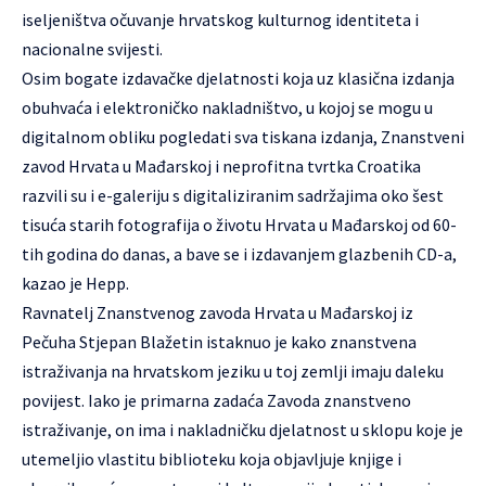
iseljeništva očuvanje hrvatskog kulturnog identiteta i
nacionalne svijesti.
Osim bogate izdavačke djelatnosti koja uz klasična izdanja
obuhvaća i elektroničko nakladništvo, u kojoj se mogu u
digitalnom obliku pogledati sva tiskana izdanja, Znanstveni
zavod Hrvata u Mađarskoj i neprofitna tvrtka Croatika
razvili su i e-galeriju s digitaliziranim sadržajima oko šest
tisuća starih fotografija o životu Hrvata u Mađarskoj od 60-
tih godina do danas, a bave se i izdavanjem glazbenih CD-a,
kazao je Hepp.
Ravnatelj Znanstvenog zavoda Hrvata u Mađarskoj iz
Pečuha Stjepan Blažetin istaknuo je kako znanstvena
istraživanja na hrvatskom jeziku u toj zemlji imaju daleku
povijest. Iako je primarna zadaća Zavoda znanstveno
istraživanje, on ima i nakladničku djelatnost u sklopu koje je
utemeljio vlastitu biblioteku koja objavljuje knjige i