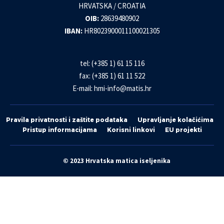
HRVATSKA / CROATIA
OIB:
28639480902
IBAN:
HR8023900011100021305
tel: (+385 1) 61 15 116
fax: (+385 1) 61 11 522
E-mail:
hmi-info@matis.hr
Pravila privatnosti i zaštite podataka
Upravljanje kolačićima
Pristup informacijama
Korisni linkovi
EU projekti
© 2023 Hrvatska matica iseljenika