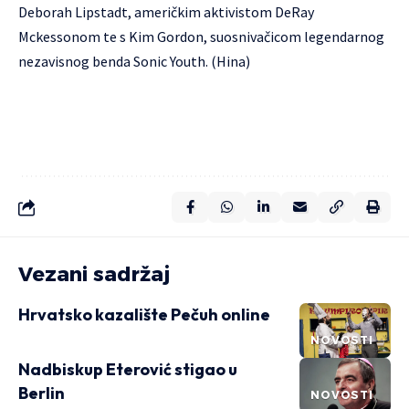
Deborah Lipstadt, američkim aktivistom DeRay
Mckessonom te s Kim Gordon, suosnivačicom legendarnog
nezavisnog benda Sonic Youth. (Hina)
Vezani sadržaj
Hrvatsko kazalište Pečuh online
NOVOSTI
Nadbiskup Eterović stigao u
Berlin
NOVOSTI