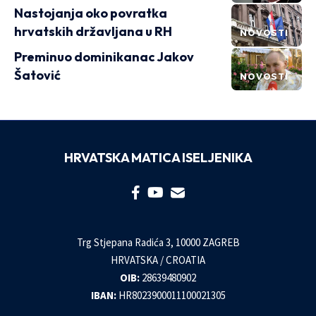
Nastojanja oko povratka
hrvatskih državljana u RH
NOVOSTI
Preminuo dominikanac Jakov
Šatović
NOVOSTI
HRVATSKA MATICA ISELJENIKA
Trg Stjepana Radića 3, 10000 ZAGREB
HRVATSKA / CROATIA
OIB:
28639480902
IBAN:
HR8023900011100021305