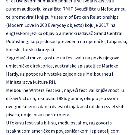
S festivalskom publikom podijelili su svoja iskustva u
punom auditoriju kazališta RMIT Sveučilišta u Melbourneu,
te promovirali knjigu Museum of Broken Relationships
(Modern Love in 203 Everyday objects) koju je 2017. na
engleskom jeziku objavio američki izdavač Grand Central
Publishing, koja je dosad prevedena na njemački, talijanski,
kineski, turski i korejski.
Zagrebački muzej gostuje na festivalu na poziv njegove
umjetničke direktorice, australske spisateljice Marieke
Hardy, uz potporu hrvatske zajednice u Melbourneu i
Ministarstva kulture RH.
Melbourne Writers Festival, najveći festival književnosti u
državi Victoria, osnovan 1986. godine, okupio je u svom
ovogodišnjem izdanju dvjestotinjak australskih i svjetskih
pisaca, umjetnika i performera.
U fokusu festivala bili su, među ostalim, razgovori s
istaknutom američkom povjesničarkom i spisateljicom