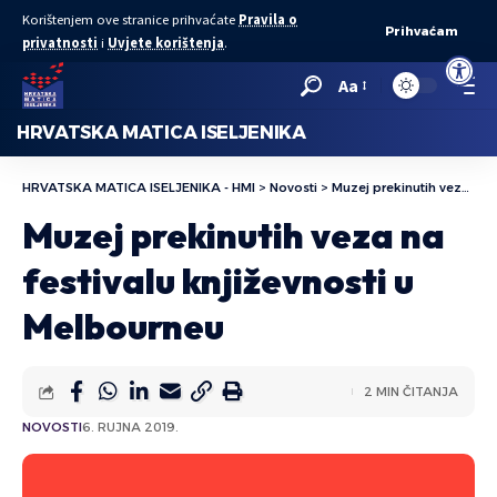
Korištenjem ove stranice prihvaćate
Pravila o
Prihvaćam
privatnosti
i
Uvjete korištenja
.
Open to
Aa
HRVATSKA MATICA ISELJENIKA
HRVATSKA MATICA ISELJENIKA - HMI
>
Novosti
>
Muzej prekinutih veza na festivalu književnosti u Melbourneu
Muzej prekinutih veza na
festivalu književnosti u
Melbourneu
2 MIN ČITANJA
NOVOSTI
6. RUJNA 2019.