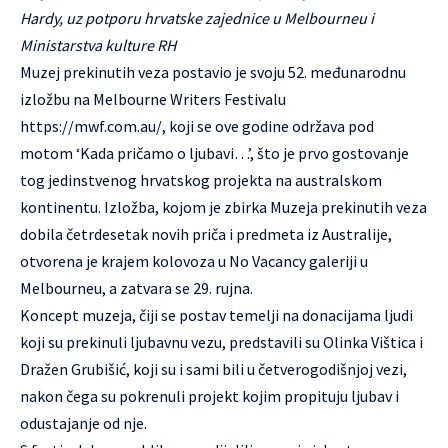
Hardy, uz potporu hrvatske zajednice u Melbourneu i
Ministarstva kulture RH
Muzej prekinutih veza postavio je svoju 52. međunarodnu
izložbu na Melbourne Writers Festivalu
https://mwf.com.au/
, koji se ove godine održava pod
motom ‘Kada pričamo o ljubavi…’, što je prvo gostovanje
tog jedinstvenog hrvatskog projekta na australskom
kontinentu. Izložba, kojom je zbirka Muzeja prekinutih veza
dobila četrdesetak novih priča i predmeta iz Australije,
otvorena je krajem kolovoza u No Vacancy galeriji u
Melbourneu, a zatvara se 29. rujna.
Koncept muzeja, čiji se postav temelji na donacijama ljudi
koji su prekinuli ljubavnu vezu, predstavili su Olinka Vištica i
Dražen Grubišić, koji su i sami bili u četverogodišnjoj vezi,
nakon čega su pokrenuli projekt kojim propituju ljubav i
odustajanje od nje.