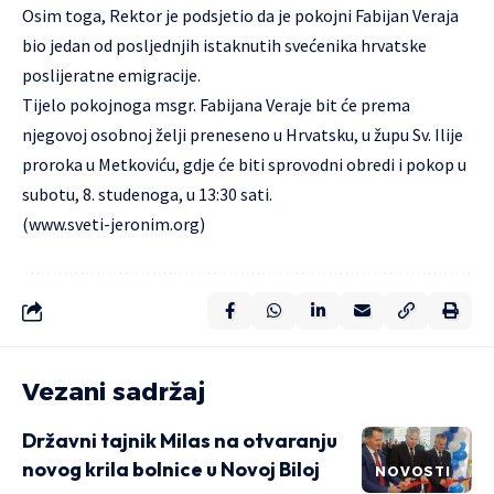
Osim toga, Rektor je podsjetio da je pokojni Fabijan Veraja
bio jedan od posljednjih istaknutih svećenika hrvatske
poslijeratne emigracije.
Tijelo pokojnoga
msgr. Fabijana Veraje
bit će prema
njegovoj osobnoj želji preneseno u Hrvatsku, u župu Sv. Ilije
proroka u Metkoviću, gdje će biti sprovodni obredi i pokop u
subotu, 8. studenoga, u 13:30 sati.
(
www.sveti-jeronim.org
)
Vezani sadržaj
Državni tajnik Milas na otvaranju
novog krila bolnice u Novoj Biloj
NOVOSTI