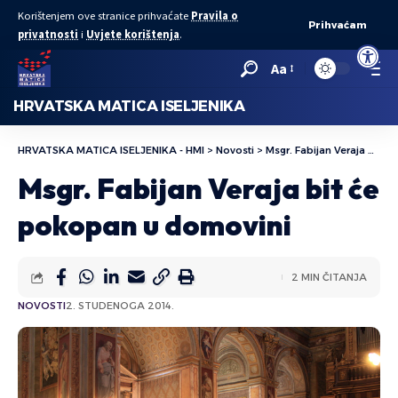
Korištenjem ove stranice prihvaćate
Pravila o
Prihvaćam
privatnosti
i
Uvjete korištenja
.
Open to
Aa
HRVATSKA MATICA ISELJENIKA
HRVATSKA MATICA ISELJENIKA - HMI
>
Novosti
>
Msgr. Fabijan Veraja bit će pokopan u domovini
Msgr. Fabijan Veraja bit će
pokopan u domovini
2 MIN ČITANJA
NOVOSTI
2. STUDENOGA 2014.