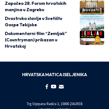
Započeo 28. Forum hrvatskih
manjina u Zagrebu
NOVOSTI
Dvostruko slavlje u Svetištu
Gospe Tekijske
NOVOSTI
Dokumentarni film “Zemljak”
(Countryman) prikazan u
NOVOSTI
Hrvatskoj
HRVATSKA MATICA ISELJENIKA
Trg Stjepana Radića 3, 10000 ZAGREB