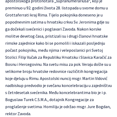
apostolskoga protonotara „supranumerariusa“, koji je
preminuo u 92. godini života 28. listopada u svome domu u
Grottaferrati kraj Rima. Tijelo pokojnika doneseno je u
popodnevnim satima u hrvatsku crkvu Sv. Jeronima gdje su
ga dočekali svećenici i poglavari Zavoda. Nakon korske
molitve devetog časa, pristizali su i drugi članovi hrvatske
rimske zajednice kako bi se pomolili i iskazali posljednju
počast pokojniku, među njima i veleposlanici pri Svetoj
Stolici: Filip Vučak za Republiku Hrvatsku i Slavica Karačić za
Bosnu i Hercegovinu. Na svetu misu za pok. Veraju došle su u
velikome broju hrvatske redovnice različitih kongregacija
koje djeluju u Rimu. Apostolski nuncij msgr. Martin Vidović
nadbiskup predvodio je svečanu koncelebraciju u zajedništvu
s četrdesetak svećenika. Među koncelebrantima bio je i p.
Boguslaw Turek C.S.M.A., dotajnik Kongregacije za
proglašenje svetima. Homiliju je održao msgr. Jure Bogdan,
rektor Zavoda.