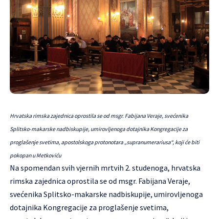
Hrvatska rimska zajednica oprostila se od msgr. Fabijana Veraje, svećenika
Splitsko-makarske nadbiskupije, umirovljenoga dotajnika Kongregacije za
proglašenje svetima, apostolskoga protonotara „supranumerariusa“, koji će biti
pokopan u Metkoviću
Na spomendan svih vjernih mrtvih 2. studenoga, hrvatska
rimska zajednica oprostila se od msgr. Fabijana Veraje,
svećenika Splitsko-makarske nadbiskupije, umirovljenoga
dotajnika Kongregacije za proglašenje svetima,