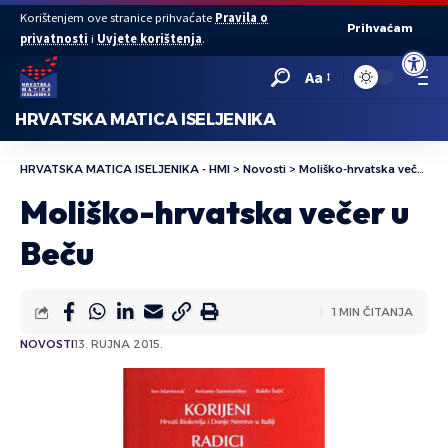
Korištenjem ove stranice prihvaćate
Pravila o
Prihvaćam
privatnosti
i
Uvjete korištenja
.
Open to
Aa
HRVATSKA MATICA ISELJENIKA
HRVATSKA MATICA ISELJENIKA - HMI
>
Novosti
>
Moliško-hrvatska večer u Beču
Moliško-hrvatska večer u
Beču
1 MIN ČITANJA
NOVOSTI
13. RUJNA 2015.