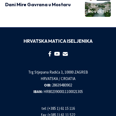
Dani Mire Gavrana u Mostaru
NOVOSTI
HRVATSKA MATICA ISELJENIKA
Trg Stjepana Radića 3, 10000 ZAGREB
HRVATSKA / CROATIA
OIB:
28639480902
IBAN:
HR8023900011100021305
tel: (+385 1) 61 15 116
fax: (+385 1) 61 11 522