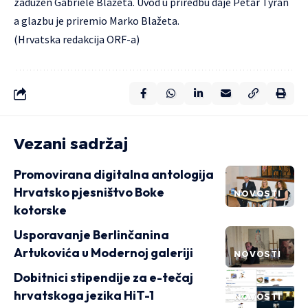
zadužen Gabriele Blažeta. Uvod u priredbu daje Petar Tyran
a glazbu je priremio Marko Blažeta.
(Hrvatska redakcija ORF-a)
Vezani sadržaj
Promovirana digitalna antologija
Hrvatsko pjesništvo Boke
NOVOSTI
kotorske
Usporavanje Berlinčanina
Artukovića u Modernoj galeriji
NOVOSTI
Dobitnici stipendije za e-tečaj
hrvatskoga jezika HiT-1
NOVOSTI