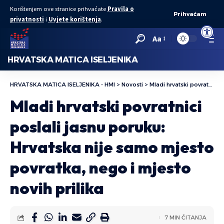
Korištenjem ove stranice prihvaćate
Pravila o
Prihvaćam
privatnosti
i
Uvjete korištenja
.
Open to
Aa
HRVATSKA MATICA ISELJENIKA
HRVATSKA MATICA ISELJENIKA - HMI
>
Novosti
>
Mladi hrvatski povratnici poslali jasnu poruku: Hrvatska nije samo mjesto povratka, nego i mjesto novih prilika
Mladi hrvatski povratnici
poslali jasnu poruku:
Hrvatska nije samo mjesto
povratka, nego i mjesto
novih prilika
7 MIN ČITANJA