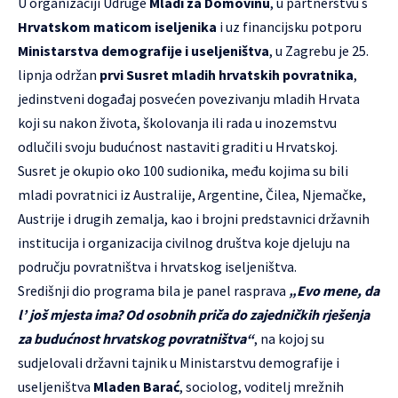
U organizaciji Udruge
Mladi za Domovinu
, u partnerstvu s
Hrvatskom maticom iseljenika
i uz financijsku potporu
Ministarstva demografije i useljeništva
, u Zagrebu je 25.
lipnja održan
prvi Susret mladih hrvatskih povratnika
,
jedinstveni događaj posvećen povezivanju mladih Hrvata
koji su nakon života, školovanja ili rada u inozemstvu
odlučili svoju budućnost nastaviti graditi u Hrvatskoj.
Susret je okupio oko 100 sudionika, među kojima su bili
mladi povratnici iz Australije, Argentine, Čilea, Njemačke,
Austrije i drugih zemalja, kao i brojni predstavnici državnih
institucija i organizacija civilnog društva koje djeluju na
području povratništva i hrvatskog iseljeništva.
Središnji dio programa bila je panel rasprava
„Evo mene, da
l’ još mjesta ima? Od osobnih priča do zajedničkih rješenja
za budućnost hrvatskog povratništva“
, na kojoj su
sudjelovali državni tajnik u Ministarstvu demografije i
useljeništva
Mladen Barać
, sociolog, voditelj mrežnih