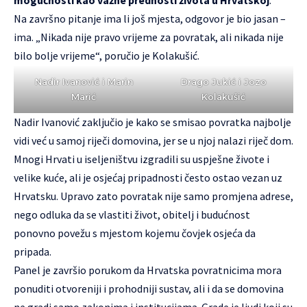
mogućnosti kao važne prednosti života u Hrvatskoj
.
Na završno pitanje ima li još mjesta, odgovor je bio jasan –
ima. „Nikada nije pravo vrijeme za povratak, ali nikada nije
bilo bolje vrijeme“, poručio je Kolakušić.
Nadir Ivanović i Marin
Drago Jukić i Jozo
Marić
Kolakušić
Nadir Ivanović zaključio je kako se smisao povratka najbolje
vidi već u samoj riječi domovina, jer se u njoj nalazi riječ dom.
Mnogi Hrvati u iseljeništvu izgradili su uspješne živote i
velike kuće, ali je osjećaj pripadnosti često ostao vezan uz
Hrvatsku. Upravo zato povratak nije samo promjena adrese,
nego odluka da se vlastiti život, obitelj i budućnost
ponovno povežu s mjestom kojemu čovjek osjeća da
pripada.
Panel je završio porukom da Hrvatska povratnicima mora
ponuditi otvoreniji i prohodniji sustav, ali i da se domovina