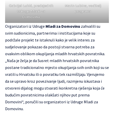
Gabrijel Lukić, predsjednik
Marin Lubina, voditelj
Udruge Mladi za
programa
Domovinu
Organizatori iz Udruge
Mladi za Domovinu
zahvalili su
svim sudionicima, partnerima i institucijama koje su
podržale projekt te istaknuli kako je velik interes za
sudjelovanje pokazao da postoji stvarna potreba za
ovakvim oblikom okupljanja mladih hrvatskih povratnika.
„Naša je želja je da Susret mladih hrvatskih povratnika
postane tradicionalno mjesto okupljanja svih onih koji su se
vratili u Hrvatsku ili o povratku tek razmišljaju. Vjerujemo
da se upravo kroz povezivanje ljudi, razmjenu iskustava i
otvoreni dijalog mogu stvarati konkretna rješenja koja će
budućim povratnicima olakšati njihov put prema
Domovini“, poručili su organizatori iz Udruge Mladi za
Domovinu.