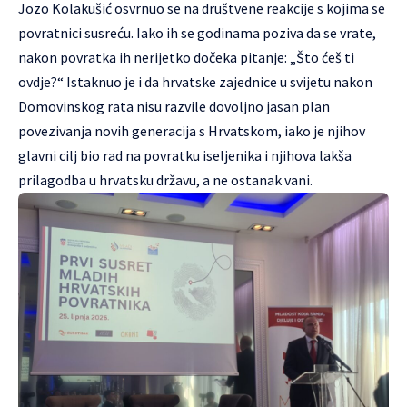
Jozo Kolakušić osvrnuo se na društvene reakcije s kojima se
povratnici susreću. Iako ih se godinama poziva da se vrate,
nakon povratka ih nerijetko dočeka pitanje: „Što ćeš ti
ovdje?“ Istaknuo je i da hrvatske zajednice u svijetu nakon
Domovinskog rata nisu razvile dovoljno jasan plan
povezivanja novih generacija s Hrvatskom, iako je njihov
glavni cilj bio rad na povratku iseljenika i njihova lakša
prilagodba u hrvatsku državu, a ne ostanak vani.