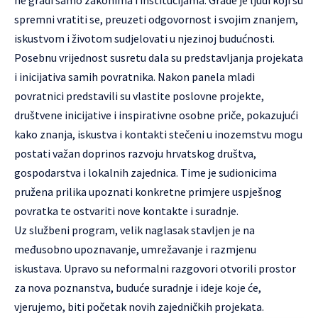
ne gradi samo zakonima i institucijama. Grade je ljudi koji su
spremni vratiti se, preuzeti odgovornost i svojim znanjem,
iskustvom i životom sudjelovati u njezinoj budućnosti.
Posebnu vrijednost susretu dala su predstavljanja projekata
i inicijativa samih povratnika. Nakon panela mladi
povratnici predstavili su vlastite poslovne projekte,
društvene inicijative i inspirativne osobne priče, pokazujući
kako znanja, iskustva i kontakti stečeni u inozemstvu mogu
postati važan doprinos razvoju hrvatskog društva,
gospodarstva i lokalnih zajednica. Time je sudionicima
pružena prilika upoznati konkretne primjere uspješnog
povratka te ostvariti nove kontakte i suradnje.
Uz službeni program, velik naglasak stavljen je na
međusobno upoznavanje, umrežavanje i razmjenu
iskustava. Upravo su neformalni razgovori otvorili prostor
za nova poznanstva, buduće suradnje i ideje koje će,
vjerujemo, biti početak novih zajedničkih projekata.