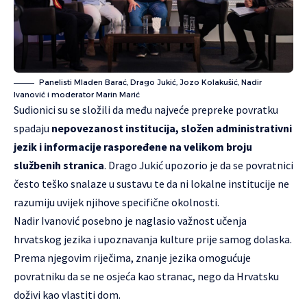
Panelisti Mladen Barać, Drago Jukić, Jozo Kolakušić, Nadir
Ivanović i moderator Marin Marić
Sudionici su se složili da među najveće prepreke povratku
spadaju
nepovezanost institucija, složen administrativni
jezik i informacije raspoređene na velikom broju
službenih stranica
. Drago Jukić upozorio je da se povratnici
često teško snalaze u sustavu te da ni lokalne institucije ne
razumiju uvijek njihove specifične okolnosti.
Nadir Ivanović posebno je naglasio važnost učenja
hrvatskog jezika i upoznavanja kulture prije samog dolaska.
Prema njegovim riječima, znanje jezika omogućuje
povratniku da se ne osjeća kao stranac, nego da Hrvatsku
doživi kao vlastiti dom.