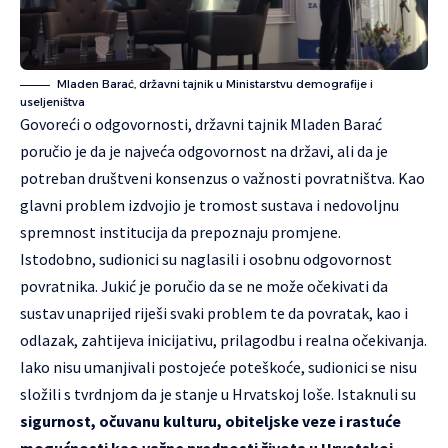
Mladen Barać, državni tajnik u Ministarstvu demografije i
useljeništva
Govoreći o odgovornosti, državni tajnik Mladen Barać
poručio je da je najveća odgovornost na državi, ali da je
potreban društveni konsenzus o važnosti povratništva. Kao
glavni problem izdvojio je tromost sustava i nedovoljnu
spremnost institucija da prepoznaju promjene.
Istodobno, sudionici su naglasili i osobnu odgovornost
povratnika. Jukić je poručio da se ne može očekivati da
sustav unaprijed riješi svaki problem te da povratak, kao i
odlazak, zahtijeva inicijativu, prilagodbu i realna očekivanja.
Iako nisu umanjivali postojeće poteškoće, sudionici se nisu
složili s tvrdnjom da je stanje u Hrvatskoj loše. Istaknuli su
sigurnost, očuvanu kulturu, obiteljske veze i rastuće