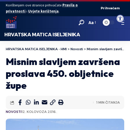
Korištenjem ove stranice prihvaćate
Pravila o
Prihvaćam
privatnosti
i
Uvjete korištenja
.
Open to
Aa
HRVATSKA MATICA ISELJENIKA
HRVATSKA MATICA ISELJENIKA - HMI
>
Novosti
>
Misnim slavljem završena proslava 450. obljetnice župe
Misnim slavljem završena
proslava 450. obljetnice
župe
1 MIN ČITANJA
NOVOSTI
12. KOLOVOZA 2016.