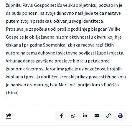
župniku Pavlu Gospodnetiću veliku obljetnicu, pozvao ih je
da budu ponosni na svoje duhovno naslijeđe te da nastave
putem svojih predaka u očuvanju svog identiteta.
Proslava je započela uoči prošlogodišnjeg blagdan Velike
Gospe te je obilježavana nizom aktivnosti u okviru kojih je
tiskana i prigodna Spomenica, zbirka radova različitih
autora na temu duhovne i svjetovne povijesti župe i mjesta.
Vrhunac danas završene proslave bio je u petak pred
župnom crkvom sv. Jeronima gdje je uz nazočnost brojnih
župljana i gostiju upriličen scenski prikaz povijesti župe koju
je napisao dramaturg Ivor Martinić, porijeklom s Pučišća.
(Hina)