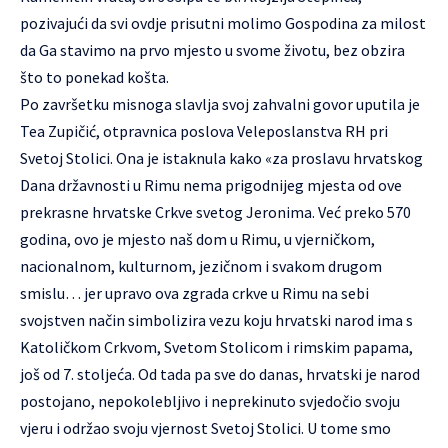
pozivajući da svi ovdje prisutni molimo Gospodina za milost
da Ga stavimo na prvo mjesto u svome životu, bez obzira
što to ponekad košta.
Po završetku misnoga slavlja svoj zahvalni govor uputila je
Tea Zupičić, otpravnica poslova Veleposlanstva RH pri
Svetoj Stolici. Ona je istaknula kako «za proslavu hrvatskog
Dana državnosti u Rimu nema prigodnijeg mjesta od ove
prekrasne hrvatske Crkve svetog Jeronima. Već preko 570
godina, ovo je mjesto naš dom u Rimu, u vjerničkom,
nacionalnom, kulturnom, jezičnom i svakom drugom
smislu… jer upravo ova zgrada crkve u Rimu na sebi
svojstven način simbolizira vezu koju hrvatski narod ima s
Katoličkom Crkvom, Svetom Stolicom i rimskim papama,
još od 7. stoljeća. Od tada pa sve do danas, hrvatski je narod
postojano, nepokolebljivo i neprekinuto svjedočio svoju
vjeru i održao svoju vjernost Svetoj Stolici. U tome smo