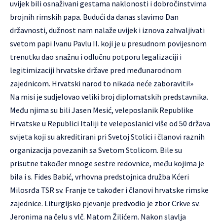
uvijek bili osnaživani gestama naklonosti i dobročinstvima
brojnih rimskih papa. Budući da danas slavimo Dan
državnosti, dužnost nam nalaže uvijek i iznova zahvaljivati
svetom papi Ivanu Pavlu II. koji je u presudnom povijesnom
trenutku dao snažnu i odlučnu potporu legalizaciji i
legitimizaciji hrvatske države pred međunarodnom
zajednicom. Hrvatski narod to nikada neće zaboraviti!»
Na misi je sudjelovao veliki broj diplomatskih predstavnika.
Među njima su bili Jasen Mesić, veleposlanik Republike
Hrvatske u Republici Italiji te veleposlanici više od 50 država
svijeta koji su akreditirani pri Svetoj Stolici i članovi raznih
organizacija povezanih sa Svetom Stolicom. Bile su
prisutne također mnoge sestre redovnice, među kojima je
bila i s. Fides Babić, vrhovna predstojnica družba Kćeri
Milosrđa TSR sv. Franje te također i članovi hrvatske rimske
zajednice. Liturgijsko pjevanje predvodio je zbor Crkve sv.
Jeronima na čelu s vlč. Matom Žilićem. Nakon slavlja