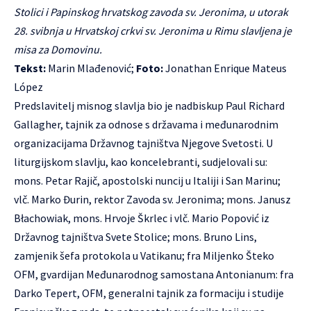
Stolici i Papinskog hrvatskog zavoda sv. Jeronima, u utorak
28. svibnja u Hrvatskoj crkvi sv. Jeronima u Rimu slavljena je
misa za Domovinu.
Tekst:
Marin Mlađenović;
Foto:
Jonathan Enrique Mateus
López
Predslavitelj misnog slavlja bio je nadbiskup Paul Richard
Gallagher, tajnik za odnose s državama i međunarodnim
organizacijama Državnog tajništva Njegove Svetosti. U
liturgijskom slavlju, kao koncelebranti, sudjelovali su:
mons. Petar Rajič, apostolski nuncij u Italiji i San Marinu;
vlč. Marko Đurin, rektor Zavoda sv. Jeronima; mons. Janusz
Błachowiak, mons. Hrvoje Škrlec i vlč. Mario Popović iz
Državnog tajništva Svete Stolice; mons. Bruno Lins,
zamjenik šefa protokola u Vatikanu; fra Miljenko Šteko
OFM, gvardijan Međunarodnog samostana Antonianum: fra
Darko Tepert, OFM, generalni tajnik za formaciju i studije