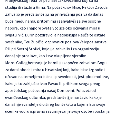
Franjevačkog reda te petnaestak svećenika koji su na
studiju ili službi u Rimu. Na početku sv. Mise, Rektor Zavoda
zahvalio je predslavitelju na prihvaćanju poziva da danas
bude među nama, pritom mu i zahvalivši za sve osobne
napore, kao i napore Svete Stolice oko očuvanja mira u
svijetu. Vlč. Đurin pozdravio je nadbiskupa Rajiča te ostale
svećenike, Teu Zupičić, otpravnicu poslova Veleposlanstva
RH pri Svetoj Stolici, kojoj je zahvalio i za organizaciju
današnje proslave, kao i sve okupljene vjernike.
Mons. Gallagher svoju je homiliju započeo zahvalom Bogu
za dar slobode i mira u Hrvatskoj koji, kako bi se izgradio i
očuvao na temeljima istine i pravednosti, jest plod molitve,
kako je to zaključio Ivan Pavao II. prilikom svoga prvog
apostolskog putovanja našoj Domovini. Polazeći od
evanđeoskog odlomka, predslavitelj je nastavio kako je
današnje evanđelje dio šireg konteksta u kojem Isus svoje
učenike vodi u ispravno razumijevanje svoje osobe i poslanja