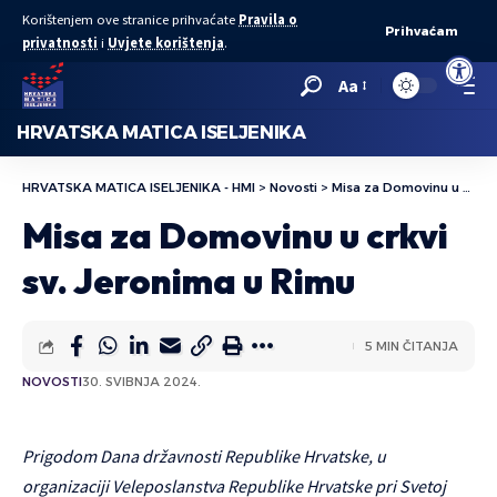
Korištenjem ove stranice prihvaćate
Pravila o
Prihvaćam
privatnosti
i
Uvjete korištenja
.
Open to
Aa
HRVATSKA MATICA ISELJENIKA
HRVATSKA MATICA ISELJENIKA - HMI
>
Novosti
>
Misa za Domovinu u crkvi sv. Jeronima u Rimu
Misa za Domovinu u crkvi
sv. Jeronima u Rimu
5 MIN ČITANJA
NOVOSTI
30. SVIBNJA 2024.
Prigodom Dana državnosti Republike Hrvatske, u
organizaciji Veleposlanstva Republike Hrvatske pri Svetoj