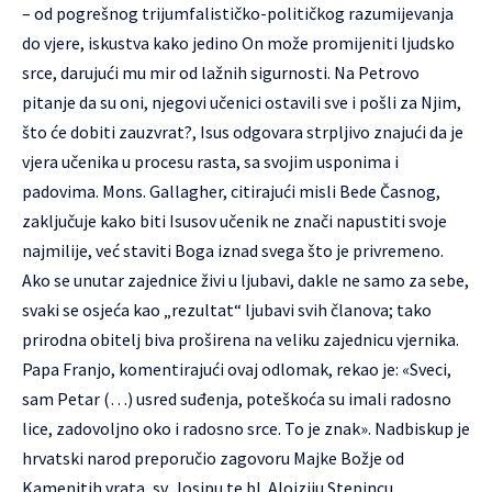
– od pogrešnog trijumfalističko-političkog razumijevanja
do vjere, iskustva kako jedino On može promijeniti ljudsko
srce, darujući mu mir od lažnih sigurnosti. Na Petrovo
pitanje da su oni, njegovi učenici ostavili sve i pošli za Njim,
što će dobiti zauzvrat?, Isus odgovara strpljivo znajući da je
vjera učenika u procesu rasta, sa svojim usponima i
padovima. Mons. Gallagher, citirajući misli Bede Časnog,
zaključuje kako biti Isusov učenik ne znači napustiti svoje
najmilije, već staviti Boga iznad svega što je privremeno.
Ako se unutar zajednice živi u ljubavi, dakle ne samo za sebe,
svaki se osjeća kao „rezultat“ ljubavi svih članova; tako
prirodna obitelj biva proširena na veliku zajednicu vjernika.
Papa Franjo, komentirajući ovaj odlomak, rekao je:
«Sveci,
sam Petar (…) usred suđenja, poteškoća su imali radosno
lice, zadovoljno oko i radosno srce. To je znak».
Nadbiskup je
hrvatski narod preporučio zagovoru Majke Božje od
Kamenitih vrata, sv. Josipu te bl. Alojziju Stepincu,