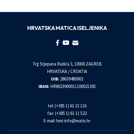
HRVATSKA MATICA ISELJENIKA
Trg Stjepana Radića 3, 10000 ZAGREB
HRVATSKA / CROATIA
OIB:
28639480902
IBAN:
HR8023900011100021305
tel: (+385 1) 61 15 116
fax: (+385 1) 61 11 522
E-mail:
hmi-info@matis.hr