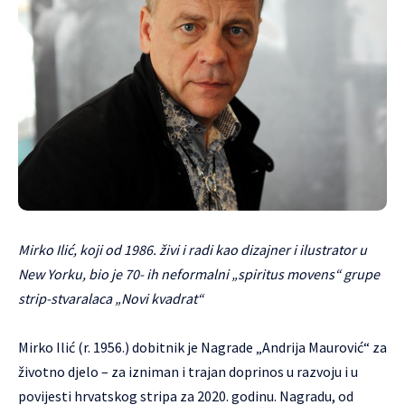
Mirko Ilić, koji od 1986. živi i radi kao dizajner i ilustrator u
New Yorku, bio je 70- ih neformalni „spiritus movens“ grupe
strip-stvaralaca „Novi kvadrat“
Mirko Ilić (r. 1956.) dobitnik je Nagrade „Andrija Maurović“ za
životno djelo – za izniman i trajan doprinos u razvoju i u
povijesti hrvatskog stripa za 2020. godinu. Nagradu, od