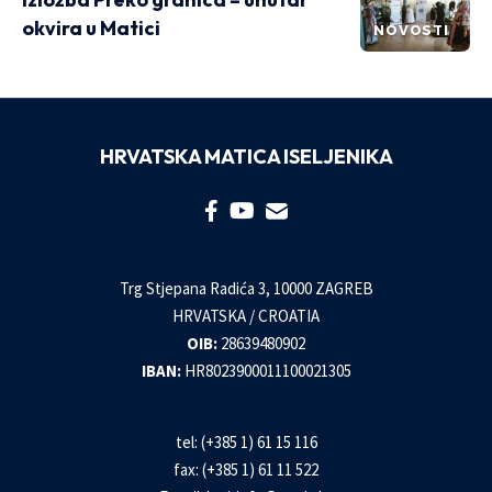
okvira u Matici
NOVOSTI
HRVATSKA MATICA ISELJENIKA
Trg Stjepana Radića 3, 10000 ZAGREB
HRVATSKA / CROATIA
OIB:
28639480902
IBAN:
HR8023900011100021305
tel: (+385 1) 61 15 116
fax: (+385 1) 61 11 522