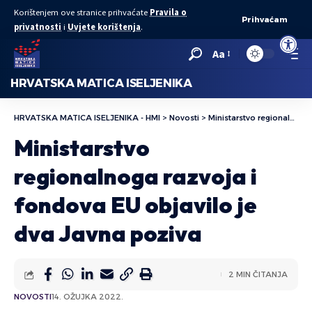
Korištenjem ove stranice prihvaćate
Pravila o
Prihvaćam
privatnosti
i
Uvjete korištenja
.
Open to
Aa
HRVATSKA MATICA ISELJENIKA
HRVATSKA MATICA ISELJENIKA - HMI
>
Novosti
>
Ministarstvo regionalnoga razvoja i fondova EU objavilo je dva Javna poziva
Ministarstvo
regionalnoga razvoja i
fondova EU objavilo je
dva Javna poziva
2 MIN ČITANJA
NOVOSTI
14. OŽUJKA 2022.