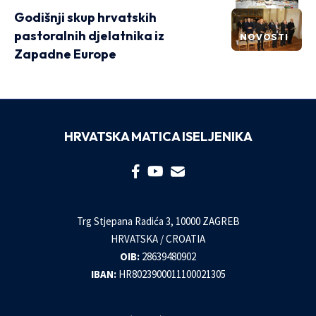
Godišnji skup hrvatskih
pastoralnih djelatnika iz
NOVOSTI
Zapadne Europe
HRVATSKA MATICA ISELJENIKA
Trg Stjepana Radića 3, 10000 ZAGREB
HRVATSKA / CROATIA
OIB:
28639480902
IBAN:
HR8023900011100021305