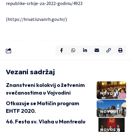
republike-srbije-za-2022-godinu/4923
(https://hrvatiizvanrh.gov.hr/)
Vezani sadržaj
Znanstveni kolokvij o žetvenim
svečanostima u Vojvodini
NOVOSTI
Otkazuje se Matičin program
EHTF 2020.
NOVOSTI
46. Festa sv. Vlaha u Montrealu
NOVOSTI