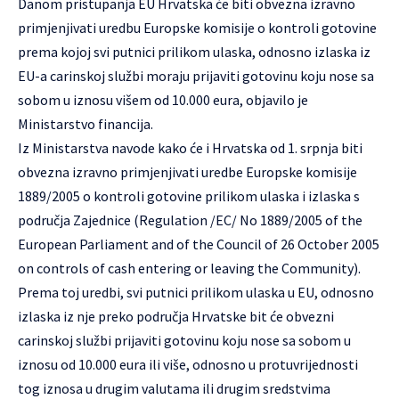
Danom pristupanja EU Hrvatska će biti obvezna izravno
primjenjivati uredbu Europske komisije o kontroli gotovine
prema kojoj svi putnici prilikom ulaska, odnosno izlaska iz
EU-a carinskoj službi moraju prijaviti gotovinu koju nose sa
sobom u iznosu višem od 10.000 eura, objavilo je
Ministarstvo financija.
Iz Ministarstva navode kako će i Hrvatska od 1. srpnja biti
obvezna izravno primjenjivati uredbe Europske komisije
1889/2005 o kontroli gotovine prilikom ulaska i izlaska s
područja Zajednice (Regulation /EC/ No 1889/2005 of the
European Parliament and of the Council of 26 October 2005
on controls of cash entering or leaving the Community).
Prema toj uredbi, svi putnici prilikom ulaska u EU, odnosno
izlaska iz nje preko područja Hrvatske bit će obvezni
carinskoj službi prijaviti gotovinu koju nose sa sobom u
iznosu od 10.000 eura ili više, odnosno u protuvrijednosti
tog iznosa u drugim valutama ili drugim sredstvima