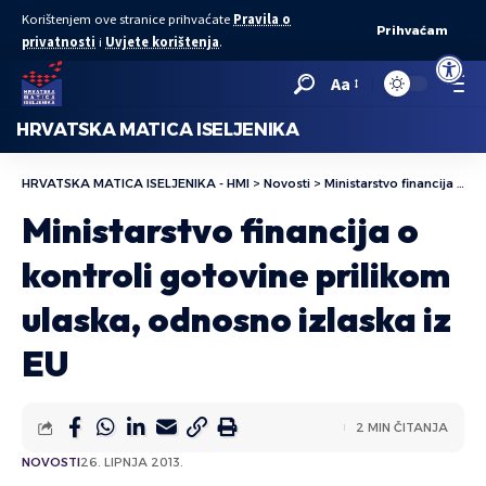
Korištenjem ove stranice prihvaćate
Pravila o
Prihvaćam
privatnosti
i
Uvjete korištenja
.
Open to
Aa
HRVATSKA MATICA ISELJENIKA
HRVATSKA MATICA ISELJENIKA - HMI
>
Novosti
>
Ministarstvo financija o kontroli gotovine prilikom ulaska, odnosno izlaska iz EU
Ministarstvo financija o
kontroli gotovine prilikom
ulaska, odnosno izlaska iz
EU
2 MIN ČITANJA
NOVOSTI
26. LIPNJA 2013.