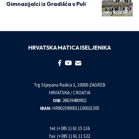
Gimnazijalci iz Gradišća u Puli
NOVOSTI
HRVATSKA MATICA ISELJENIKA
Trg Stjepana Radića 3, 10000 ZAGREB
HRVATSKA / CROATIA
OIB:
28639480902
IBAN:
HR8023900011100021305
tel: (+385 1) 61 15 116
fax: (+385 1) 61 11 522