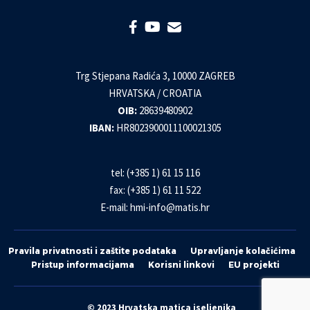
Trg Stjepana Radića 3, 10000 ZAGREB
HRVATSKA / CROATIA
OIB:
28639480902
IBAN:
HR8023900011100021305
tel: (+385 1) 61 15 116
fax: (+385 1) 61 11 522
E-mail:
hmi-info@matis.hr
Pravila privatnosti i zaštite podataka
Upravljanje kolačićima
Pristup informacijama
Korisni linkovi
EU projekti
© 2023 Hrvatska matica iseljenika