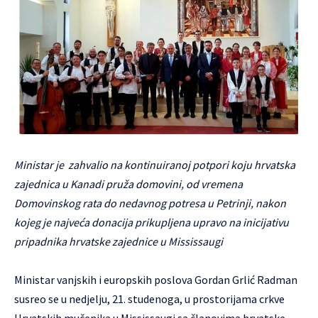
Ministar je zahvalio na kontinuiranoj potpori koju hrvatska
zajednica u Kanadi pruža domovini, od vremena
Domovinskog rata do nedavnog potresa u Petrinji, nakon
kojeg je najveća donacija prikupljena upravo na inicijativu
pripadnika hrvatske zajednice u Mississaugi
Ministar vanjskih i europskih poslova Gordan Grlić Radman
susreo se u nedjelju, 21. studenoga, u prostorijama crkve
Hrvatskih mučenika u Mississaugi sa članovima hrvatske