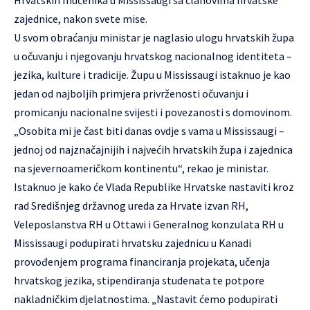
zajednice, nakon svete mise.
U svom obraćanju ministar je naglasio ulogu hrvatskih župa
u očuvanju i njegovanju hrvatskog nacionalnog identiteta –
jezika, kulture i tradicije. Župu u Mississaugi istaknuo je kao
jedan od najboljih primjera privrženosti očuvanju i
promicanju nacionalne svijesti i povezanosti s domovinom.
„Osobita mi je čast biti danas ovdje s vama u Mississaugi –
jednoj od najznačajnijih i najvećih hrvatskih župa i zajednica
na sjevernoameričkom kontinentu“, rekao je ministar.
Istaknuo je kako će Vlada Republike Hrvatske nastaviti kroz
rad Središnjeg državnog ureda za Hrvate izvan RH,
Veleposlanstva RH u Ottawi i Generalnog konzulata RH u
Mississaugi podupirati hrvatsku zajednicu u Kanadi
provođenjem programa financiranja projekata, učenja
hrvatskog jezika, stipendiranja studenata te potpore
nakladničkim djelatnostima. „Nastavit ćemo podupirati