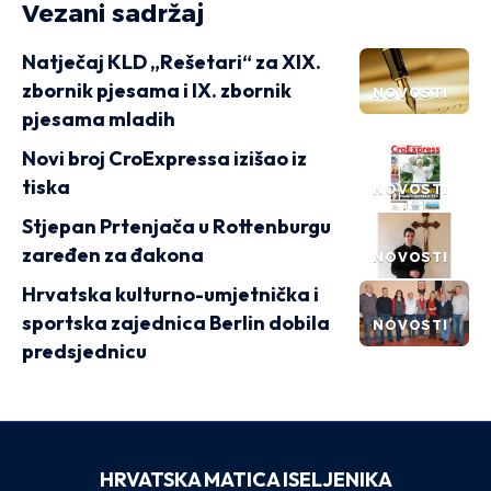
Vezani sadržaj
Natječaj KLD „Rešetari“ za XIX.
zbornik pjesama i IX. zbornik
NOVOSTI
pjesama mladih
Novi broj CroExpressa izišao iz
tiska
NOVOSTI
Stjepan Prtenjača u Rottenburgu
zaređen za đakona
NOVOSTI
Hrvatska kulturno-umjetnička i
sportska zajednica Berlin dobila
NOVOSTI
predsjednicu
HRVATSKA MATICA ISELJENIKA