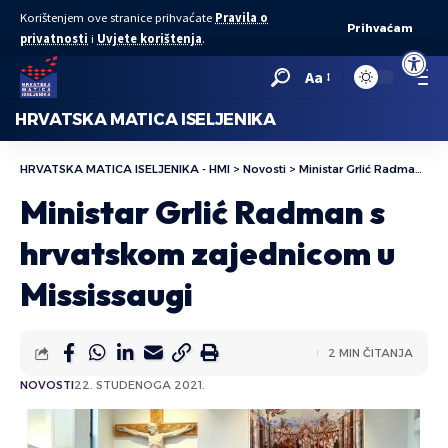
Korištenjem ove stranice prihvaćate
Pravila o
Prihvaćam
privatnosti
i
Uvjete korištenja
.
Open to
Aa
HRVATSKA MATICA ISELJENIKA
HRVATSKA MATICA ISELJENIKA - HMI
>
Novosti
>
Ministar Grlić Radman s hrvatskom zajednicom u Mississaugi
Ministar Grlić Radman s
hrvatskom zajednicom u
Mississaugi
2 MIN ČITANJA
NOVOSTI
22. STUDENOGA 2021.