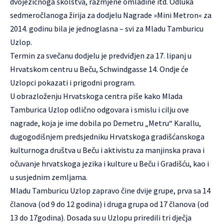
dvojezičnoga školstva, razmjene omladine itd. Odluka
sedmeročlanoga žirija za dodjelu Nagrade »Mini Metron« za
2014. godinu bila je jednoglasna – svi za
Mladu Tamburicu
Uzlop
.
Termin za svečanu dodjelu je predviđjen za 17. lipanj u
Hrvatskom centru u Beču, Schwindgasse 14. Ondje će
Uzlopci pokazati i prigodni program.
U obrazloženju Hrvatskoga centra piše kako Mlada
Tamburica Uzlop odlično odgovara i smislu i cilju ove
nagrade, koja je ime dobila po Demetru „Metru“ Karallu,
dugogodišnjem predsjedniku Hrvatskoga gradišćanskoga
kulturnoga društva u Beču i aktivistu za manjinska prava i
očuvanje hrvatskoga jezika i kulture u Beču i Gradišću, kao i
u susjednim zemljama.
Mladu Tamburicu Uzlop zapravo čine dvije grupe, prva sa 14
članova (od 9 do 12 godina) i druga grupa od 17 članova (od
13 do 17godina). Dosada su u Uzlopu priredili tri dječja