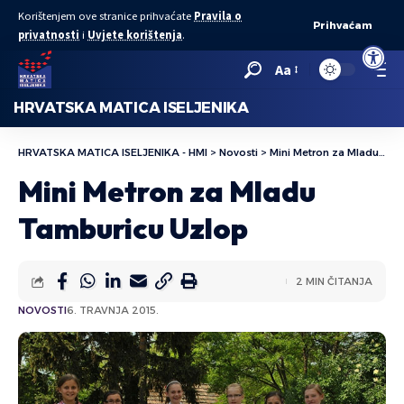
Korištenjem ove stranice prihvaćate
Pravila o
Prihvaćam
privatnosti
i
Uvjete korištenja
.
Open to
Aa
HRVATSKA MATICA ISELJENIKA
HRVATSKA MATICA ISELJENIKA - HMI
>
Novosti
>
Mini Metron za Mladu Tamburicu Uzlop
Mini Metron za Mladu
Tamburicu Uzlop
2 MIN ČITANJA
NOVOSTI
6. TRAVNJA 2015.