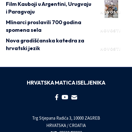
Film Kauboji u Argentini, Urugvaju
i Paragvaju
NOVOSTI
Mlinarci proslavili 700 godina
spomena sela
NOVOSTI
Nova gradišćanska katedra za
hrvatski jezik
NOVOSTI
HRVATSKA MATICA ISELJENIKA
Trg Stjepana Radića 3, 10000 ZAGREB
HRVATSKA / CROATIA