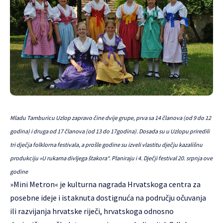
Mladu Tamburicu Uzlop zapravo čine dvije grupe, prva sa 14 članova (od 9 do 12
godina) i druga od 17 članova (od 13 do 17godina). Dosada su u Uzlopu priredili
tri dječja folklorna festivala, a prošle godine su izveli vlastitu dječju kazališnu
produkciju »U rukama divljega štakora“. Planiraju i 4. Dječji festival 20. srpnja ove
godine
»Mini Metron« je kulturna nagrada Hrvatskoga centra za
posebne ideje i istaknuta dostignuća na području očuvanja
ili razvijanja hrvatske riječi, hrvatskoga odnosno