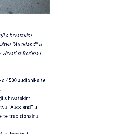
li s hrvatskim
uštvu “Auckland” u
Hrvati iz Berlina i
ko 4500 sudionika te
.
li s hrvatskim
tvu “Auckland” u
 te tradicionalnu
ačke, hrvatski