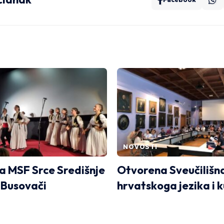
NOVOSTI
 MSF Srce Središnje
Otvorena Sveučilišn
 Busovači
hrvatskoga jezika i k