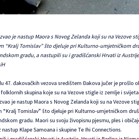
azvao je nastup Maora s Novog Zelanda koji su na Vezove stig
 “Kralj Tomislav” što djeluje pri Kulturno-umjetničkom dr
kom gradu, a nastupili su i gradišćanski Hrvati iz Austrije, 
BiH
47. đakovačkih vezova središtem Đakova jučer je prošlo o
folklornih skupina koje su na Vezove stigle iz zemlje i svijeta
zvao je nastup Maora s Novog Zelanda koji su na Vezove stig
“Kralj Tomislav” što djeluje pri Kulturno-umjetničkom druš
skom gradu. Maori su svoju živopisnu pjesmu, ples i običaje
oz nastup Klape Samoana i skupine Te Ihi Connections.
i i gradišćanski Hrvati iz Austrije, Hrvati iz Berlina iz Njem