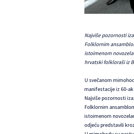
Najviše pozornosti iz
Folklornim ansamblom
istoimenom novozelands
hrvatski folkloraši iz 
U svečanom mimohodu 
manifestacije iz 60-ak 
Najviše pozornosti iza
Folklornim ansamblom 
istoimenom novozeland
odjeću predstavili kr
U mimohodu su nastupil