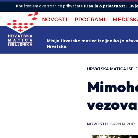
Korištenjem ove stranice prihvaćate
Pravila o privatnosti
i
Uvje
NOVOSTI
PROGRAMI
MEDIJSK
Misija Hrvatske matice iseljenika je očuv
Hrvatske.
HRVATSKA MATICA ISELJ
Mimoho
vezova
NOVOSTI
7. SRPNJA 2013.