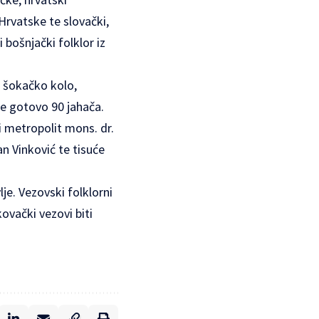
 Hrvatske te slovački,
i bošnjački folklor iz
o šokačko kolo,
te gotovo 90 jahača.
 metropolit mons. dr.
n Vinković te tisuće
je. Vezovski folklorni
ovački vezovi biti