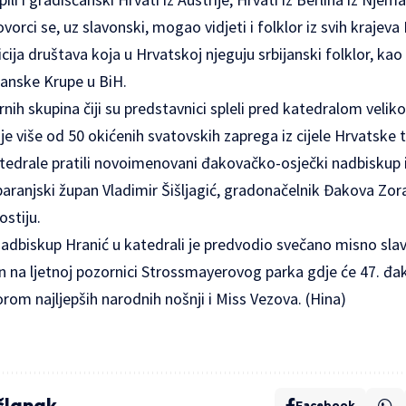
povorci se, uz slavonski, mogao vidjeti i folklor iz svih krajeva
dicija društava koja u Hrvatskoj njeguju srbijanski folklor, kao 
anske Krupe u BiH.
nih skupina čiji su predstavnici spleli pred katedralom velik
e više od 50 okićenih svatovskih zaprega iz cijele Hrvatske 
edrale pratili novoimenovani đakovačko-osječki nadbiskup i
aranjski župan Vladimir Šišljagić, gradonačelnik Đakova Zora
ostiju.
dbiskup Hranić u katedrali je predvodio svečano misno slavl
an na ljetnoj pozornici Strossmayerovog parka gdje će 47. đak
rom najljepših narodnih nošnji i Miss Vezova. (Hina)
 članak
Facebook