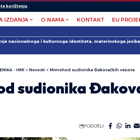
te korištenja
.
A IZDANJA
O NAMA
KONTAKT
EU PROJE
anje nacionalnoga i kulturnoga identiteta, materinskoga jezika 
ENIKA - HMI
>
Novosti
>
Mimohod sudionika Đakovačkih vezova
d sudionika Đakov
PODIJELI