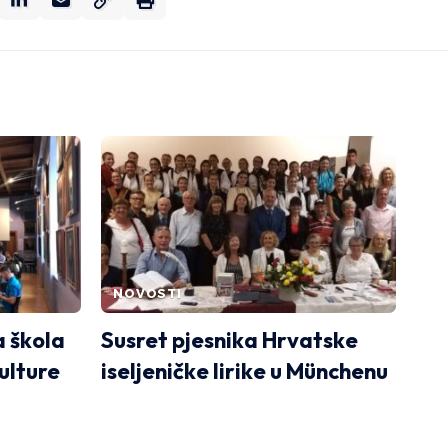
NOVOSTI
a škola
Susret pjesnika Hrvatske
ulture
iseljeničke lirike u Münchenu