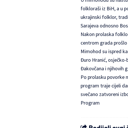
folkloraši iz BiH, a u 
ukrajinski folklor, tra
Sarajeva odnosno Bos
Nakon prolaska folklor
centrom grada prošlo j
Mimohod su ispred kat
Đuro Hranić, osječko-b
Đakovčana i njihovih g
Po prolasku povorke na
program traje cijeli d
svečano zatvoreni izbo
Program
Podijeli ovaj