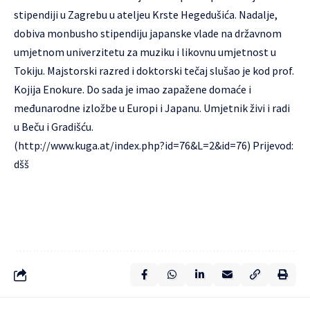
stipendiji u Zagrebu u ateljeu Krste Hegedušića. Nadalje,
dobiva monbusho stipendiju japanske vlade na državnom
umjetnom univerzitetu za muziku i likovnu umjetnost u
Tokiju. Majstorski razred i doktorski tečaj slušao je kod prof.
Kojija Enokure. Do sada je imao zapažene domaće i
međunarodne izložbe u Europi i Japanu. Umjetnik živi i radi
u Beču i Gradišću.
(http://www.kuga.at/index.php?id=76&L=2&id=76) Prijevod:
dšš