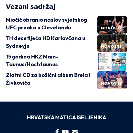
Vezani sadržaj
Miočić obranio naslov svjetskog
UFC prvaka u Clevelandu
NOVOSTI
Tri desetljeća HD Karlovčana u
Sydneyju
NOVOSTI
15 godina HKZ Main-
Taunus/Hochtaunus
NOVOSTI
Zlatni CD za božićni album Breia i
Živkovića
NOVOSTI
HRVATSKA MATICA ISELJENIKA