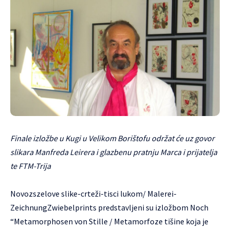
Finale izložbe u Kugi u Velikom Borištofu održat će uz govor
slikara Manfreda Leirera i glazbenu pratnju Marca i prijatelja
te FTM-Trija
Novozszelove slike-crteži-tisci lukom/ Malerei-
ZeichnungZwiebelprints predstavljeni su izložbom Noch
“Metamorphosen von Stille / Metamorfoze tišine koja je