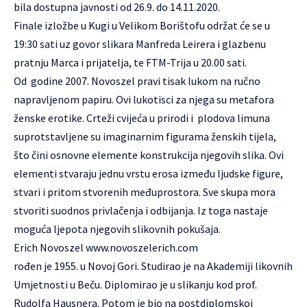
bila dostupna javnosti od 26.9. do 14.11.2020.
Finale izložbe u Kugi u Velikom Borištofu održat će se u
19:30 sati uz govor slikara Manfreda Leirera i glazbenu
pratnju Marca i prijatelja, te FTM-Trija u 20.00 sati.
Od godine 2007. Novoszel pravi tisak lukom na ručno
napravljenom papiru. Ovi lukotisci za njega su metafora
ženske erotike. Crteži cvijeća u prirodi i plodova limuna
suprotstavljene su imaginarnim figurama ženskih tijela,
što čini osnovne elemente konstrukcija njegovih slika. Ovi
elementi stvaraju jednu vrstu erosa između ljudske figure,
stvari i pritom stvorenih međuprostora. Sve skupa mora
stvoriti suodnos privlačenja i odbijanja. Iz toga nastaje
moguća ljepota njegovih slikovnih pokušaja.
Erich Novoszel
www.novoszelerich.com
rođen je 1955. u Novoj Gori. Studirao je na Akademiji likovnih
Umjetnosti u Beču. Diplomirao je u slikanju kod prof.
Rudolfa Hausnera. Potom je bio na postdiplomskoj