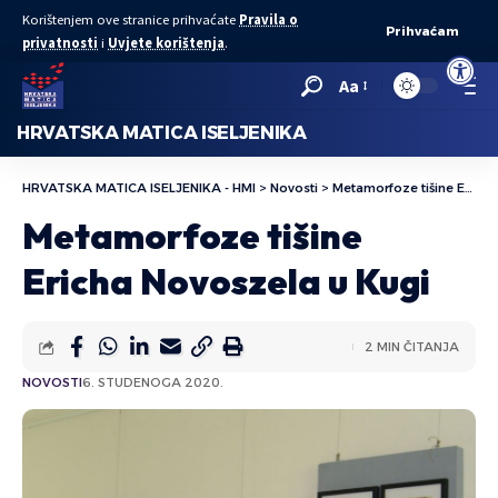
Korištenjem ove stranice prihvaćate
Pravila o
Prihvaćam
privatnosti
i
Uvjete korištenja
.
Open to
Aa
HRVATSKA MATICA ISELJENIKA
HRVATSKA MATICA ISELJENIKA - HMI
>
Novosti
>
Metamorfoze tišine Ericha Novoszela u Kugi
Metamorfoze tišine
Ericha Novoszela u Kugi
2 MIN ČITANJA
NOVOSTI
6. STUDENOGA 2020.