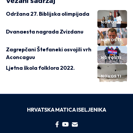
Vezani sadržaj
Održana 27. Biblijska olimpijada
NOVOSTI
Dvanaesta nagrada Zvizdanu
NOVOSTI
Zagrepčani Štefaneki osvojili vrh
Aconcaguu
NOVOSTI
Ljetna škola folklora 2022.
NOVOSTI
HRVATSKA MATICA ISELJENIKA