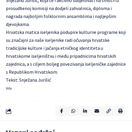
Snježanu Jurišić, koja će i aktivno sudjelovati na smotri u
prosudbenoj komisiji na dodjeli zahvalnica, diploma i
nagrada najboljim folklornim ansamblima i najljepšim
djevojkama.
Hrvatska matica iseljenika podupire kulturne programe koji
su značajni za naše iseljenike radi očuvanja hrvatske
tradicijske kulture i jačanja etničkog identiteta u
hrvatskome iseljeništvu i među pripadnicima hrvatskih
zajednica, a s ciljem boljeg povezivanja iseljeničke zajednice
s Republikom Hrvatskom.
Tekst: Snježana Jurišić
Više