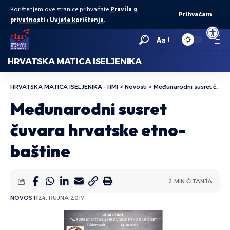
Korištenjem ove stranice prihvaćate
Pravila o
Prihvaćam
privatnosti
i
Uvjete korištenja
.
Open to
Aa
HRVATSKA MATICA ISELJENIKA
HRVATSKA MATICA ISELJENIKA - HMI
>
Novosti
>
Međunarodni susret čuvara hrvatske etno-baštine
Međunarodni susret
čuvara hrvatske etno-
baštine
2 MIN ČITANJA
NOVOSTI
24. RUJNA 2017.