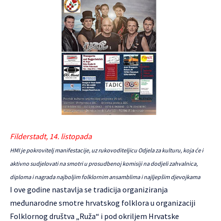
Filderstadt, 14. listopada
HMI je pokrovitelj manifestacije, uz rukovoditeljicu Odjela za kulturu, koja će i
aktivno sudjelovati na smotri u prosudbenoj komisiji na dodjeli zahvalnica,
diploma i nagrada najboljim folklornim ansamblima i najljepšim djevojkama
I ove godine nastavlja se tradicija organiziranja
međunarodne smotre hrvatskog folklora u organizaciji
Folklornog društva „Ruža“ i pod okriljem Hrvatske