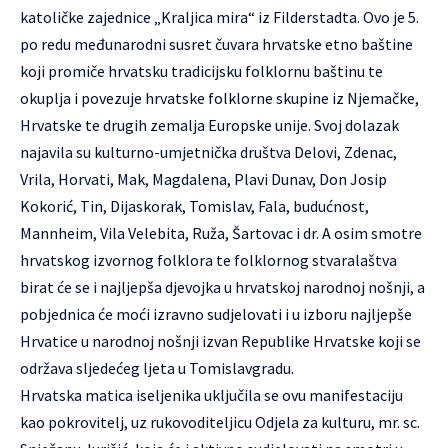
katoličke zajednice „Kraljica mira“ iz Filderstadta. Ovo je 5.
po redu međunarodni susret čuvara hrvatske etno baštine
koji promiče hrvatsku tradicijsku folklornu baštinu te
okuplja i povezuje hrvatske folklorne skupine iz Njemačke,
Hrvatske te drugih zemalja Europske unije. Svoj dolazak
najavila su kulturno-umjetnička društva Delovi, Zdenac,
Vrila, Horvati, Mak, Magdalena, Plavi Dunav, Don Josip
Kokorić, Tin, Dijaskorak, Tomislav, Fala, budućnost,
Mannheim, Vila Velebita, Ruža, Šartovac i dr. A osim smotre
hrvatskog izvornog folklora te folklornog stvaralaštva
birat će se i najljepša djevojka u hrvatskoj narodnoj nošnji, a
pobjednica će moći izravno sudjelovati i u izboru najljepše
Hrvatice u narodnoj nošnji izvan Republike Hrvatske koji se
održava sljedećeg ljeta u Tomislavgradu.
Hrvatska matica iseljenika uključila se ovu manifestaciju
kao pokrovitelj, uz rukovoditeljicu Odjela za kulturu, mr. sc.