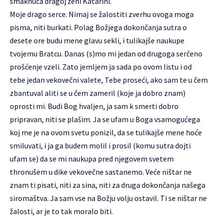
smaknuća dragoj ženi Katarini.
Moje drago serce. Nimaj se žalostiti zverhu ovoga moga
pisma, niti burkati. Polag Božjega dokončanja sutra o
desete ore budu mene glavu sekli, i tulikajše naukupe
tvojemu Bratcu. Danas (s)mo mi jedan od drugoga serčeno
prošćenje vzeli. Zato jemljem ja sada po ovom listu i od
tebe jedan vekovečni valete, Tebe proseći, ako sam te u čem
zbantuval aliti se u čem zameril (koje ja dobro znam)
oprosti mi. Budi Bog hvaljen, ja sam k smerti dobro
pripravan, niti se plašim. Ja se ufam u Boga vsamogućega
koj me je na ovom svetu ponizil, da se tulikajše mene hoće
smiluvati, i ja ga budem molil i prosil (komu sutra dojti
ufam se) da se mi naukupa pred njegovem svetem
thronušem u dike vekovečne sastanemo. Veće ništar ne
znam ti pisati, niti za sina, niti za druga dokončanja našega
siromaštva. Ja sam vse na Božju volju ostavil. Ti se ništar ne
žalosti, ar je to tak moralo biti.