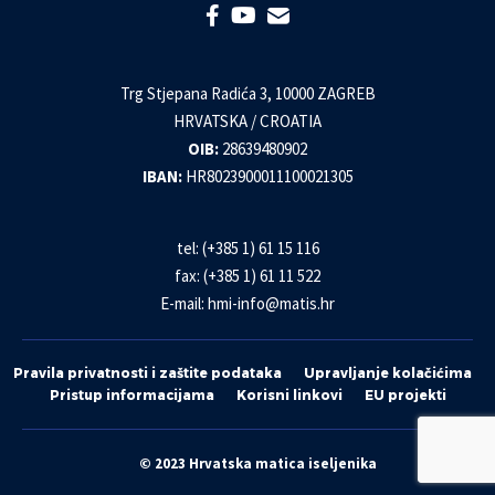
Trg Stjepana Radića 3, 10000 ZAGREB
HRVATSKA / CROATIA
OIB:
28639480902
IBAN:
HR8023900011100021305
tel: (+385 1) 61 15 116
fax: (+385 1) 61 11 522
E-mail:
hmi-info@matis.hr
Pravila privatnosti i zaštite podataka
Upravljanje kolačićima
Pristup informacijama
Korisni linkovi
EU projekti
© 2023 Hrvatska matica iseljenika