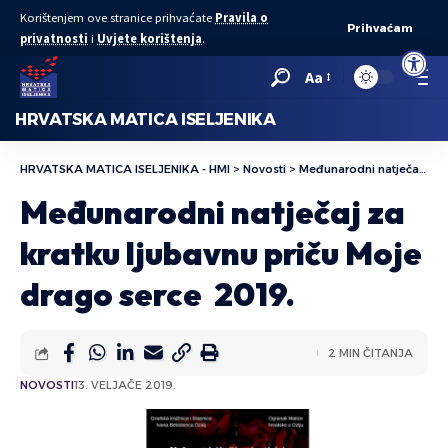
Korištenjem ove stranice prihvaćate
Pravila o
Prihvaćam
privatnosti
i
Uvjete korištenja
.
Open to
Aa
HRVATSKA MATICA ISELJENIKA
HRVATSKA MATICA ISELJENIKA - HMI
>
Novosti
>
Međunarodni natječaj za kratku ljubavnu priču Moje drago serce 2019.
Međunarodni natječaj za
kratku ljubavnu priču Moje
drago serce 2019.
2 MIN ČITANJA
NOVOSTI
13. VELJAČE 2019.