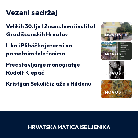
Vezani sadržaj
Velikih 30. ljet Znanstveni institut
Gradišćanskih Hrvatov
NOVOSTI
Lika i Plitvička jezera i na
pametnim telefonima
NOVOSTI
Predstavljanje monografije
Rudolf Klepač
NOVOSTI
Kristijan Sekulić izlaže u Hildenu
NOVOSTI
HRVATSKA MATICA ISELJENIKA