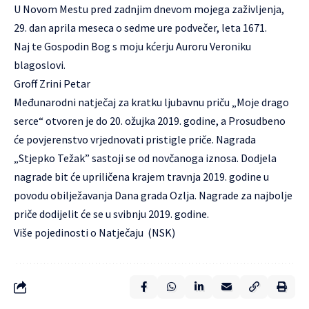
U Novom Mestu pred zadnjim dnevom mojega zaživljenja,
29. dan aprila meseca o sedme ure podvečer, leta 1671.
Naj te Gospodin Bog s moju kćerju Auroru Veroniku
blagoslovi.
Groff Zrini Petar
Međunarodni natječaj za kratku ljubavnu priču „Moje drago
serce“ otvoren je do 20. ožujka 2019. godine, a Prosudbeno
će povjerenstvo vrjednovati pristigle priče. Nagrada
„Stjepko Težak” sastoji se od novčanoga iznosa. Dodjela
nagrade bit će upriličena krajem travnja 2019. godine u
povodu obilježavanja Dana grada Ozlja. Nagrade za najbolje
priče dodijelit će se u svibnju 2019. godine.
Više pojedinosti o
Natječaju
(NSK)