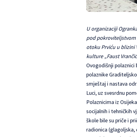
U organizaciji Ogranka
pod pokroviteljstvom 
otoku Prviću u blizini
kulture „Faust Vranči
Ovogodišnji polaznici 
polaznike Graditeljsko
smještaj i nastava od
Luci, uz svesrdnu pom
Polaznicima iz Osijeka
socijalnih i tehničkih
škole bile su priče i 
radionica (glagoljska,