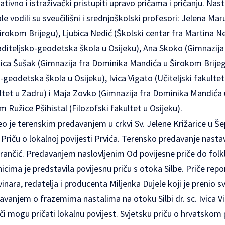
tivno i istraživački pristupiti upravo pričama i pričanju. Na
e vodili su sveučilišni i srednjoškolski profesori: Jelena Mar
okom Brijegu), Ljubica Nedić (Školski centar fra Martina Ne
raditeljsko-geodetska škola u Osijeku), Ana Skoko (Gimnazij
nica Šušak (Gimnazija fra Dominika Mandića u Širokom Brijeg
-geodetska škola u Osijeku), Ivica Vigato (Učiteljski fakulte
ultet u Zadru) i Maja Zovko (Gimnazija fra Dominika Mandića
Ružice Pšihistal (Filozofski fakultet u Osijeku).
 je terenskim predavanjem u crkvi Sv. Jelene Križarice u Še
Priču o lokalnoj povijesti Prvića. Terensko predavanje nasta
rančić. Predavanjem naslovljenim Od povijesne priče do folk
cima je predstavila povijesnu priču s otoka Silbe. Priče rep
vinara, redatelja i producenta Miljenka Dujele koji je prenio s
davanjem o frazemima nastalima na otoku Silbi dr. sc. Ivica Vi
eči mogu pričati lokalnu povijest. Svjetsku priču o hrvatskom 