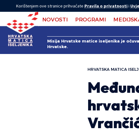
Korištenjem ove stranice prihvaćate
Pravila o privatnosti
i
Uvje
NOVOSTI
PROGRAMI
MEDIJSK
Misija Hrvatske matice iseljenika je očuv
Hrvatske.
HRVATSKA MATICA ISELJ
Međuna
hrvatsk
Vrančić