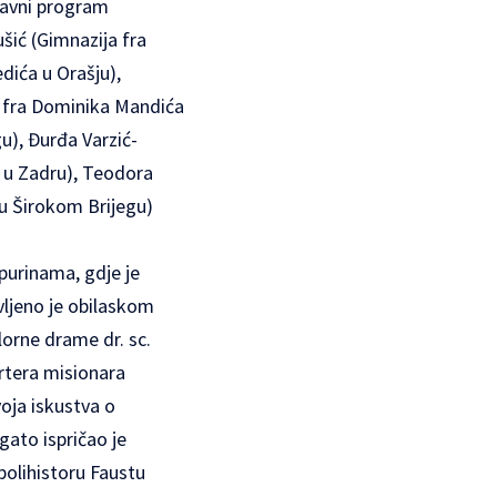
stavni program
ušić (Gimnazija fra
dića u Orašju),
a fra Dominika Mandića
u), Đurđa Varzić-
t u Zadru), Teodora
 u Širokom Brijegu)
purinama, gdje je
vljeno je obilaskom
lorne drame dr. sc.
ortera misionara
voja iskustva o
gato ispričao je
polihistoru Faustu