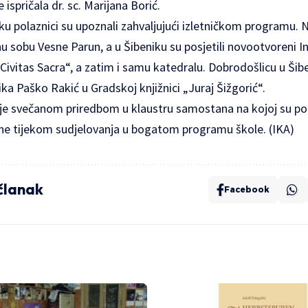
 ispričala dr. sc. Marijana Borić.
niku polaznici su upoznali zahvaljujući izletničkom programu. 
nu sobu Vesne Parun, a u Šibeniku su posjetili novootvoreni In
Civitas Sacra“, a zatim i samu katedralu. Dobrodošlicu u Šibe
a Paško Rakić u Gradskoj knjižnici „Juraj Šižgorić“.
 je svečanom priredbom u klaustru samostana na kojoj su pola
čene tijekom sudjelovanja u bogatom programu škole. (IKA)
 članak
Facebook