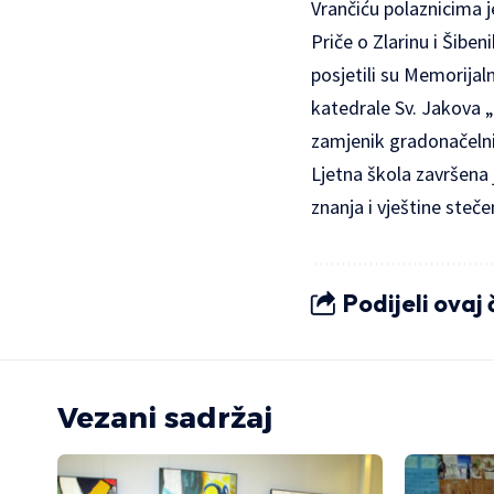
Vrančiću polaznicima je
Priče o Zlarinu i Šibe
posjetili su Memorijal
katedrale Sv. Jakova „
zamjenik gradonačelnik
Ljetna škola završena
znanja i vještine ste
Podijeli ovaj
Vezani sadržaj