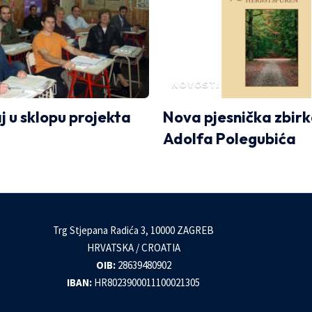
NOVOSTI
j u sklopu projekta
Nova pjesnička zbir
Adolfa Polegubića
Trg Stjepana Radića 3, 10000 ZAGREB
HRVATSKA / CROATIA
OIB:
28639480902
IBAN:
HR8023900011100021305