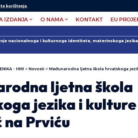
te korištenja
.
A IZDANJA
O NAMA
KONTAKT
EU PROJE
anje nacionalnoga i kulturnoga identiteta, materinskoga jezika 
ENIKA - HMI
>
Novosti
>
Međunarodna ljetna škola hrvatskoga jezika i kult
rodna ljetna škola
oga jezika i kulture
 na Prviću