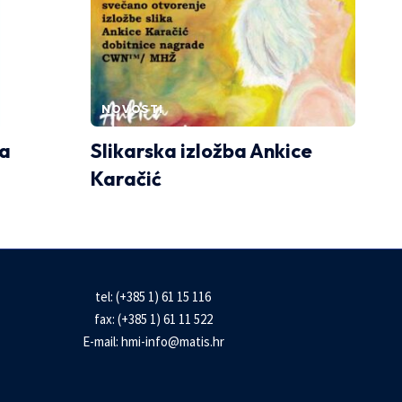
NOVOSTI
ka
Slikarska izložba Ankice
Karačić
tel: (+385 1) 61 15 116
fax: (+385 1) 61 11 522
E-mail:
hmi-info@matis.hr