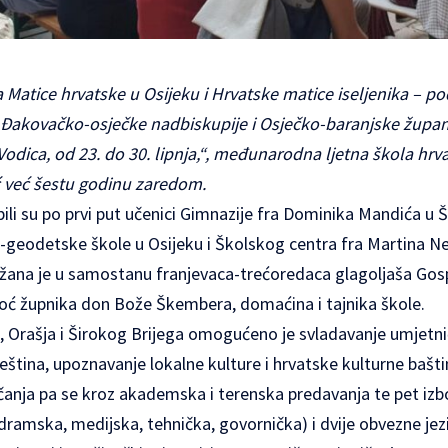
 Matice hrvatske u Osijeku i Hrvatske matice iseljenika – po
Đakovačko-osječke nadbiskupije i Osječko-baranjske župani
 Vodica, od 23. do 30. lipnja,“, međunarodna ljetna škola hrva
ć već šestu godinu zaredom.
bili su po prvi put učenici Gimnazije fra Dominika Mandića u 
-geodetske škole u Osijeku i Školskog centra fra Martina Ne
ržana je u samostanu franjevaca-trećoredaca glagoljaša Gosp
oć župnika don Bože Škembera, domaćina i tajnika škole.
, Orašja i Širokog Brijega omogućeno je svladavanje umjetni
 vještina, upoznavanje lokalne kulture i hrvatske kulturne ba
pričanja pa se kroz akademska i terenska predavanja te pet izb
 dramska, medijska, tehnička, govornička) i dvije obvezne jez