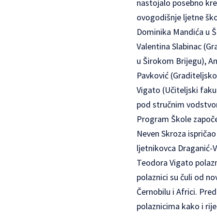
nastojalo posebno krea
ovogodišnje ljetne škol
Dominika Mandića u Šir
Valentina Slabinac (G
u Širokom Brijegu), A
Pavković (Graditeljsko
Vigato (Učiteljski fak
pod stručnim vodstvom 
Program Škole započeo
Neven Skroza ispričao 
ljetnikovca Draganić-V
Teodora Vigato polazni
polaznici su čuli od no
Černobilu i Africi. Pre
polaznicima kako i rij