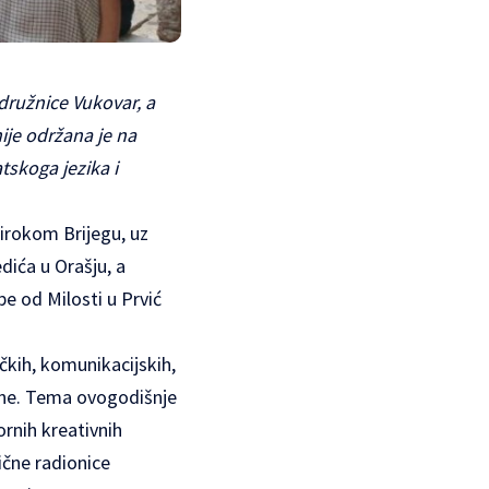
družnice Vukovar, a
je održana je na
tskoga jezika i
Širokom Brijegu, uz
dića u Orašju, a
e od Milosti u Prvić
čkih, komunikacijskih,
štine. Tema ovogodišnje
ornih kreativnih
ične radionice