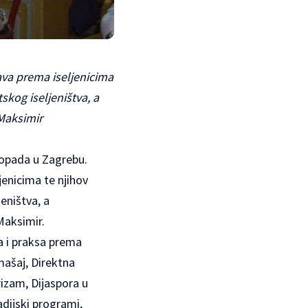
žava prema iseljenicima
skog iseljeništva, a
 Maksimir
topada u Zagrebu.
jenicima te njihov
eništva, a
Maksimir.
a i praksa prema
omašaj, Direktna
rizam, Dijaspora u
dijski programi,