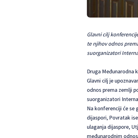
Glavni cilj konferenci
te njihov odnos prema 
suorganizatori Interna
Druga Međunarodna kon
Glavni cilj je upoznav
odnos prema zemlji pod
suorganizatori Interna
Na konferenciji će se 
dijaspori, Povratak ise
ulaganja dijaspore, Utj
međunarodnim odnosima