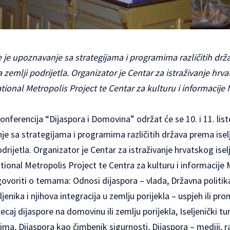
je je upoznavanje sa strategijama i programima različitih dr
zemlji podrijetla. Organizator je Centar za istraživanje hrvat
tional Metropolis Project te Centar za kulturu i informacije
ferencija “Dijaspora i Domovina” održat će se 10. i 11. lis
anje sa strategijama i programima različitih država prema isel
rijetla. Organizator je Centar za istraživanje hrvatskog iselj
tional Metropolis Project te Centra za kulturu i informacije 
govoriti o temama: Odnosi dijaspora – vlada, Državna politik
ljenika i njihova integracija u zemlju porijekla – uspjeh ili pr
ecaj dijaspore na domovinu ili zemlju porijekla, Iseljenički tu
, Dijaspora kao čimbenik sigurnosti, Dijaspora – mediji, ra