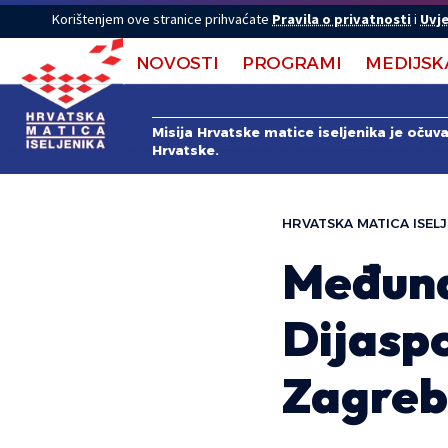
Korištenjem ove stranice prihvaćate
Pravila o privatnosti
i
Uvje
NOVOSTI
PROGRAMI
MEDIJSK
Misija Hrvatske matice iseljenika je očuv
Hrvatske.
HRVATSKA MATICA ISELJ
Međuna
Dijasp
Zagreb