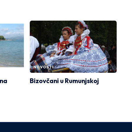
NOVOSTI
čna
Bizovčani u Rumunjskoj