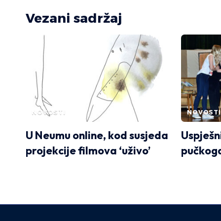
Vezani sadržaj
NOVOSTI
NOVOSTI
U Neumu online, kod susjeda
Uspješn
projekcije filmova ‘uživo’
pučkoga