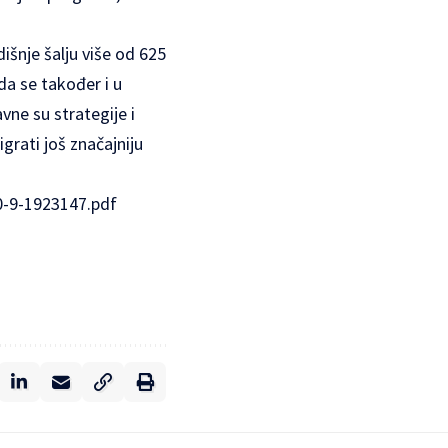
išnje šalju više od 625
da se također i u
vne su strategije i
grati još značajniju
0-9-1923147.pdf