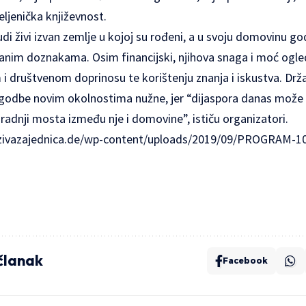
seljenička književnost.
udi živi izvan zemlje u kojoj su rođeni, a u svoju domovinu god
čanim doznakama. Osim financijski, njihova snaga i moć ogle
 društvenom doprinosu te korištenju znanja i iskustva. Drža
lagodbe novim okolnostima nužne, jer “dijaspora danas može i
zgradnji mosta između nje i domovine”, ističu organizatori.
zivazajednica.de/wp-content/uploads/2019/09/PROGRAM-1
 članak
Facebook