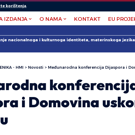
te korištenja
.
A IZDANJA
O NAMA
KONTAKT
EU PROJE
anje nacionalnoga i kulturnoga identiteta, materinskoga jezika 
ENIKA - HMI
>
Novosti
>
Međunarodna konferencija Dijaspora i Dom
rodna konferencij
ora i Domovina usko
u