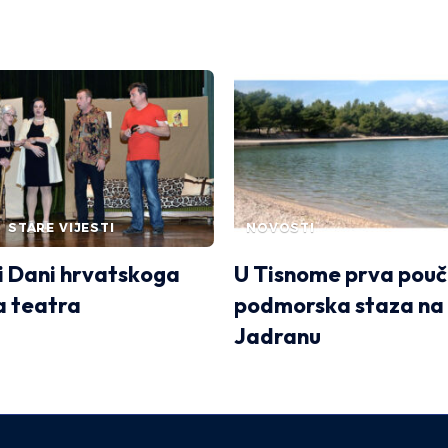
STARE VIJESTI
NOVOSTI
i Dani hrvatskoga
U Tisnome prva pou
 teatra
podmorska staza na
Jadranu