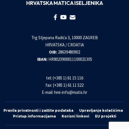
HRVATSKA MATICA ISELJENIKA
Trg Stjepana Radića 3, 10000 ZAGREB
HRVATSKA / CROATIA
OIB:
28639480902
IBAN:
HR8023900011100021305
tel: (+385 1) 61 15 116
fax: (+385 1) 61 11 522
E-mail:
hmi-info@matis.hr
Pravila privatnosti i zaštite podataka
Upravljanje kolačićima
Pristup informacijama
Korisni linkovi
EU projekti