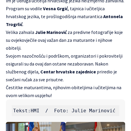
im je Udruga učitelja hrvatskog jezika neizmjerno zahvalna.
Program su vodile
Vesna Grgić
, tajnica i učiteljica
hrvatskog jezika, te prošlogodišnja maturantica
Antonela
Trogrlić
.
Velika zahvala
Julie Marinović
za predivne fotografije koje
su ovjekovječile ovaj važan dan za maturante i njihove
obitelji.
Svojom nazočnošću i podrškom, organizatori i pokrovitelji
osigurali su da ovaj dan ostane nezaboravan. Nakon
službenog dijela,
Centar hrvatske zajednice
priredio je
svečani ručak za sve prisutne.
Čestitke maturantima, njihovim obiteljima i učiteljima na
ovom velikom uspjehu!
Tekst:HMI  /  Foto: Julie Marinović