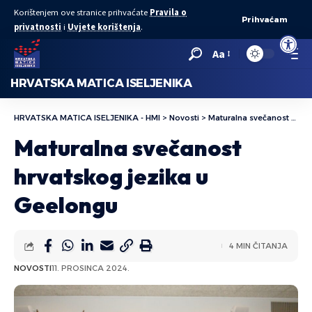
Korištenjem ove stranice prihvaćate
Pravila o
Prihvaćam
privatnosti
i
Uvjete korištenja
.
Open to
Aa
HRVATSKA MATICA ISELJENIKA
HRVATSKA MATICA ISELJENIKA - HMI
>
Novosti
>
Maturalna svečanost hrvatskog jezika u Geelongu
Maturalna svečanost
hrvatskog jezika u
Geelongu
4 MIN ČITANJA
NOVOSTI
11. PROSINCA 2024.