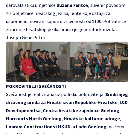
darovala sliku umjetnice
Suzane Fantov
, suvenir povodom
40. obljetnice hrvatskog jezika, lente koje ostaju za
uspomenu, novčani kupon u vrijednosti od $100. Pohvalnice
za učenje hrvatskog jezika uručio je generalni konzulat
Joseph Gene Petrić.
POKROVITELJI SVEČANOSTI
Svečanost je realizirana uz podršku pokrovitelja:
Središnjeg
državnog ureda za Hrvate izvan Republike Hrvatske
,
I&D
Developmentsa
,
Centra hrvatske zajednice Geelong
,
Harcourts North Geelong
,
Hrvatske kulturne udruge
,
Loaram Constructions
i
HKUD-a Lado Geelong
, na čemu