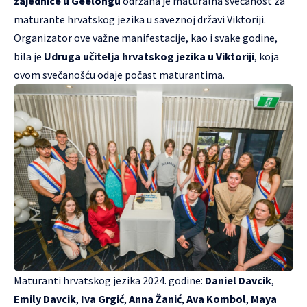
zajednice u Geelongu
održana je maturalna svečanost za
maturante hrvatskog jezika u saveznoj državi Viktoriji.
Organizator ove važne manifestacije, kao i svake godine,
bila je
Udruga učitelja hrvatskog jezika u Viktoriji
, koja
ovom svečanošću odaje počast maturantima.
Maturanti hrvatskog jezika 2024. godine:
Daniel Davcik
,
Emily Davcik
,
Iva Grgić
,
Anna Žanić
,
Ava Kombol
,
Maya