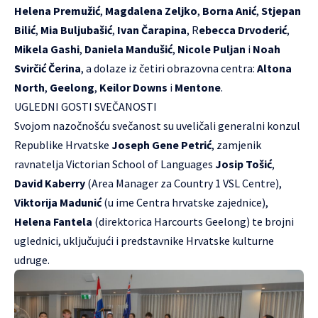
Helena Premužić
,
Magdalena Zeljko
,
Borna Anić
,
Stjepan
Bilić
,
Mia Buljubašić
,
Ivan Čarapina
, R
ebecca Drvoderić
,
Mikela Gashi
,
Daniela Mandušić
,
Nicole Puljan
i
Noah
Svirčić Čerina
, a dolaze iz četiri obrazovna centra:
Altona
North
,
Geelong
,
Keilor Downs
i
Mentone
.
UGLEDNI GOSTI SVEČANOSTI
Svojom nazočnošću svečanost su uveličali generalni konzul
Republike Hrvatske
Joseph Gene Petrić
, zamjenik
ravnatelja Victorian School of Languages
Josip Tošić
,
David Kaberry
(Area Manager za Country 1 VSL Centre),
Viktorija Madunić
(u ime Centra hrvatske zajednice),
Helena Fantela
(direktorica Harcourts Geelong) te brojni
uglednici, uključujući i predstavnike Hrvatske kulturne
udruge.