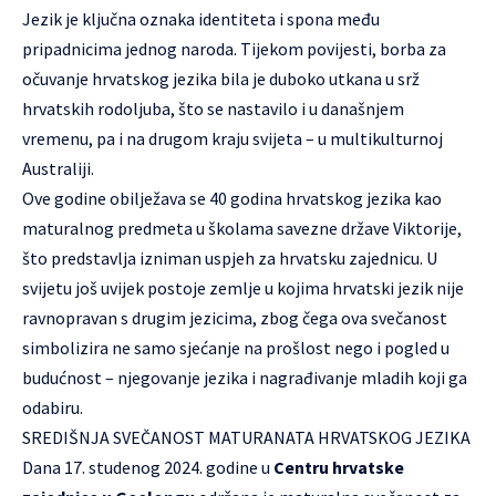
Jezik je ključna oznaka identiteta i spona među
pripadnicima jednog naroda. Tijekom povijesti, borba za
očuvanje hrvatskog jezika bila je duboko utkana u srž
hrvatskih rodoljuba, što se nastavilo i u današnjem
vremenu, pa i na drugom kraju svijeta – u multikulturnoj
Australiji.
Ove godine obilježava se 40 godina hrvatskog jezika kao
maturalnog predmeta u školama savezne države Viktorije,
što predstavlja izniman uspjeh za hrvatsku zajednicu. U
svijetu još uvijek postoje zemlje u kojima hrvatski jezik nije
ravnopravan s drugim jezicima, zbog čega ova svečanost
simbolizira ne samo sjećanje na prošlost nego i pogled u
budućnost – njegovanje jezika i nagrađivanje mladih koji ga
odabiru.
SREDIŠNJA SVEČANOST MATURANATA HRVATSKOG JEZIKA
Dana 17. studenog 2024. godine u
Centru hrvatske