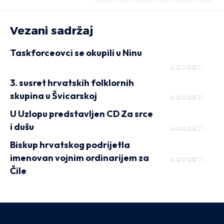
Vezani sadržaj
Taskforceovci se okupili u Ninu
NOVOSTI
3. susret hrvatskih folklornih
skupina u Švicarskoj
NOVOSTI
U Uzlopu predstavljen CD Za srce
i dušu
NOVOSTI
Biskup hrvatskog podrijetla
imenovan vojnim ordinarijem za
NOVOSTI
Čile