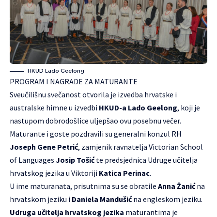
HKUD Lado Geelong
PROGRAM I NAGRADE ZA MATURANTE
Sveučilišnu svečanost otvorila je izvedba hrvatske i
australske himne u izvedbi
HKUD-a Lado Geelong
, koji je
nastupom dobrodošlice uljepšao ovu posebnu večer.
Maturante i goste pozdravili su generalni konzul RH
Joseph Gene Petrić
, zamjenik ravnatelja Victorian School
of Languages
Josip Tošić
te predsjednica Udruge učitelja
hrvatskog jezika u Viktoriji
Katica Perinac
.
U ime maturanata, prisutnima su se obratile
Anna Žanić
na
hrvatskom jeziku i
Daniela Mandušić
na engleskom jeziku.
Udruga učitelja hrvatskog jezika
maturantima je