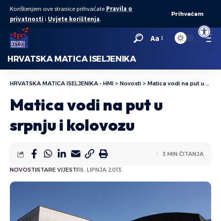
Korištenjem ove stranice prihvaćate
Pravila o
Prihvaćam
privatnosti
i
Uvjete korištenja
.
Open to
Aa
HRVATSKA MATICA ISELJENIKA
HRVATSKA MATICA ISELJENIKA - HMI
>
Novosti
>
Matica vodi na put u srpnju i kolovozu
Matica vodi na put u
srpnju i kolovozu
3 MIN ČITANJA
NOVOSTI
STARE VIJESTI
18. LIPNJA 2013.