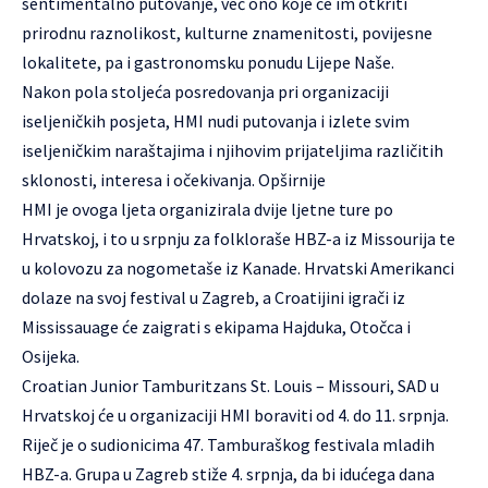
sentimentalno putovanje, već ono koje će im otkriti
prirodnu raznolikost, kulturne znamenitosti, povijesne
lokalitete, pa i gastronomsku ponudu Lijepe Naše.
Nakon pola stoljeća posredovanja pri organizaciji
iseljeničkih posjeta, HMI nudi putovanja i izlete svim
iseljeničkim naraštajima i njihovim prijateljima različitih
sklonosti, interesa i očekivanja.
Opširnije
HMI je ovoga ljeta organizirala dvije ljetne ture po
Hrvatskoj, i to u srpnju za folkloraše HBZ-a iz Missourija te
u kolovozu za nogometaše iz Kanade. Hrvatski Amerikanci
dolaze na svoj festival u Zagreb, a Croatijini igrači iz
Mississauage će zaigrati s ekipama Hajduka, Otočca i
Osijeka.
Croatian Junior Tamburitzans St. Louis – Missouri, SAD
u
Hrvatskoj će u organizaciji HMI boraviti od 4. do 11. srpnja.
Riječ je o sudionicima 47. Tamburaškog festivala mladih
HBZ-a. Grupa u Zagreb stiže 4. srpnja, da bi idućega dana