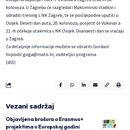
kolovoza. U Zagrebu će razgledati Maksimirski stadion i
odraditi trening s NK Zagreb, te se poslijepodne uputiti u
Osijek. Deseti dan puta, 20. kolovoza, posjetit će Vukovar a
21. ih očekuje utakmica s NK Osijek. Dvanaesti dan se vraćaju
u Zagreb.
Za detaljnije informacije možete se obratiti Gordani
Vojvodić
goga@matis.hr
, voditeljici programa.
(dšš)
Vezani sadržaj
Objavljena brošura o Erasmus+
projektima u Europskoj godini
NOVOSTI