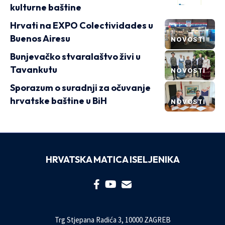
kulturne baštine
Hrvati na EXPO Colectividades u
Buenos Airesu
NOVOSTI
Bunjevačko stvaralaštvo živi u
Tavankutu
NOVOSTI
Sporazum o suradnji za očuvanje
hrvatske baštine u BiH
NOVOSTI
HRVATSKA MATICA ISELJENIKA
Trg Stjepana Radića 3, 10000 ZAGREB