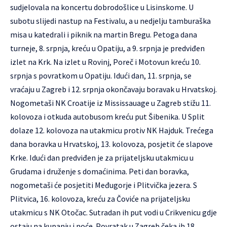
sudjelovala na koncertu dobrodošlice u Lisinskome. U
subotu slijedi nastup na Festivalu, a u nedjelju tamburaška
misa u katedrali i piknik na martin Bregu. Petoga dana
turneje, 8. srpnja, kreću u Opatiju, a 9. srpnja je predviđen
izlet na Krk. Na izlet u Rovinj, Poreč i Motovun kreću 10.
srpnja s povratkom u Opatiju. Idući dan, 11. srpnja, se
vraćaju u Zagreb i 12. srpnja okončavaju boravak u Hrvatskoj.
Nogometaši
NK Croatije iz Mississauage
u Zagreb stižu 11.
kolovoza i otkuda autobusom kreću put Šibenika. U Split
dolaze 12. kolovoza na utakmicu protiv NK Hajduk. Trećega
dana boravka u Hrvatskoj, 13. kolovoza, posjetit će slapove
Krke. Idući dan predviđen je za prijateljsku utakmicu u
Grudama i druženje s domaćinima. Peti dan boravka,
nogometaši će posjetiti Međugorje i Plitvička jezera. S
Plitvica, 16. kolovoza, kreću za Čoviće na prijateljsku
utakmicu s NK Otočac. Sutradan ih put vodi u Crikvenicu gdje
ostaju na kupanju i noće. Povratak u Zagreb čeka ih 18.