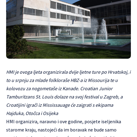
HMI je ovoga ljeta organizirala dvije ljetne ture po Hrvatskoj, i
to u srpnju za mlade folkloraše HBZ-a iz Missourija te u
kolovozu za nogometaše iz Kanade. Croatian Junior
Tamburitzans St. Louis dolaze na svoj festival u Zagreb, a
Croatijini igrači iz Mississauage će zaigrati s ekipama
Hajduka, Otočca i Osijeka
HMI organizira, naravno i ove godine, posjete iseljenika
starome kraju, nastojeći da im boravak ne bude samo