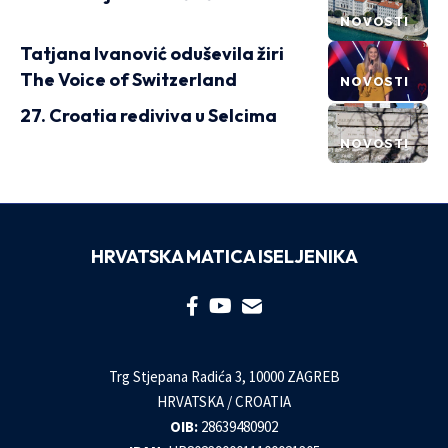
NOVOSTI
Tatjana Ivanović oduševila žiri
The Voice of Switzerland
NOVOSTI
27. Croatia rediviva u Selcima
NOVOSTI
HRVATSKA MATICA ISELJENIKA
Trg Stjepana Radića 3, 10000 ZAGREB
HRVATSKA / CROATIA
OIB:
28639480902