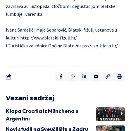
završava 30. listopada izložbom i degustacijom blatske
lumblije i varenika.
Ivana Sardelić i Maja Šeparović, Blatski fižuli, ustanova u
kulturi
http://www.blatski-fizuli.hr/
i Turistička zajednica Općine Blato
https://tzo-blato.hr/
Vezani sadržaj
Klapa Croatia iz Münchena u
Argentini
NOVOSTI
Novi studij na Sveučilištu u Zadru