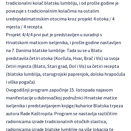
tradicionalni kolač blatsku lumbliju, i od prošle godine je
povezuje s tradicionalnim kolačima na ostalim
srednjodalmatinskim otocima kroz projekt 4 otoka / 4
mjesta / 4 recepta.
Projekt 4/4/4 prvi put je predstavljen u suradnji s
Hrvatskom maticom iseljenika, i prošle godine nastavljen
na 7. Danima blatske lumblije. Tada su se u Blatu
predstavila četiri otoka (Korčula, Hvar, Brač i Vis) sa svoja
četiri mjesta (Blato, Stari grad, Dol i Vis) sa četiri recepta
(blatska lumblija, starogrojski paprenjok, dolska hrapoćuša
i viška pogača).
Ovogodišnji program započinje 15. listopada najavom
manifestacije u dubrovačkoj podružnici Hrvatske matice
iseljenika i predstavljanjem knjige/kuharice Blatska trpeza
autora Rade Kaštropila. Program se nastavlja različitim
radionicama izrade tradicionalnih otočkih slastica,
radionicama izrade blatske lumblije na više lokacija te