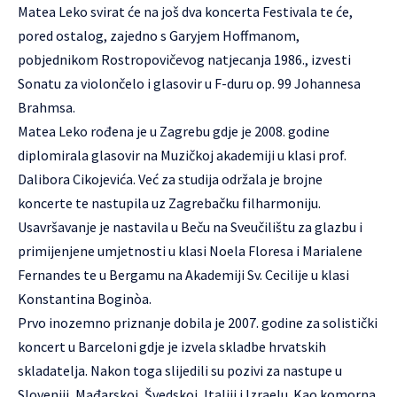
Matea Leko svirat će na još dva koncerta Festivala te će,
pored ostalog, zajedno s Garyjem Hoffmanom,
pobjednikom Rostropovičevog natjecanja 1986., izvesti
Sonatu za violončelo i glasovir u F-duru op. 99 Johannesa
Brahmsa.
Matea Leko rođena je u Zagrebu gdje je 2008. godine
diplomirala glasovir na Muzičkoj akademiji u klasi prof.
Dalibora Cikojevića. Već za studija održala je brojne
koncerte te nastupila uz Zagrebačku filharmoniju.
Usavršavanje je nastavila u Beču na Sveučilištu za glazbu i
primijenjene umjetnosti u klasi Noela Floresa i Marialene
Fernandes te u Bergamu na Akademiji Sv. Cecilije u klasi
Konstantina Boginòa.
Prvo inozemno priznanje dobila je 2007. godine za solistički
koncert u Barceloni gdje je izvela skladbe hrvatskih
skladatelja. Nakon toga slijedili su pozivi za nastupe u
Sloveniji, Mađarskoj, Švedskoj, Italiji i Izraelu. Kao komorna