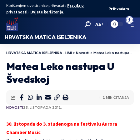
Korištenjem ove stranice prihvaćate
Pravila o
Prihvaćam
privatnosti
i
Uvjete korištenja
.
Open to
Aa
HRVATSKA MATICA ISELJENIKA
HRVATSKA MATICA ISELJENIKA - HMI
>
Novosti
>
Matea Leko nastupa U Švedskoj
Matea Leko nastupa U
Švedskoj
2 MIN ČITANJA
NOVOSTI
23. LISTOPADA 2012.
30. listopada do 3. studenoga na festivalu Aurora
Chamber Music