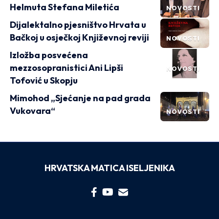
Helmuta Stefana Miletića
NOVOSTI
Dijalektalno pjesništvo Hrvata u
Bačkoj u osječkoj Književnoj reviji
NOVOSTI
Izložba posvećena
mezzosopranistici Ani Lipši
NOVOSTI
Tofović u Skopju
Mimohod „Sjećanje na pad grada
Vukovara“
NOVOSTI
HRVATSKA MATICA ISELJENIKA