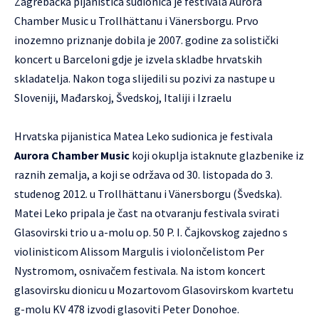
Zagrebačka pijanistica sudionica je festivala Aurora
Chamber Music u Trollhättanu i Vänersborgu. Prvo
inozemno priznanje dobila je 2007. godine za solistički
koncert u Barceloni gdje je izvela skladbe hrvatskih
skladatelja. Nakon toga slijedili su pozivi za nastupe u
Sloveniji, Mađarskoj, Švedskoj, Italiji i Izraelu
Hrvatska pijanistica Matea Leko sudionica je festivala
Aurora Chamber Music
koji okuplja istaknute glazbenike iz
raznih zemalja, a koji se održava od 30. listopada do 3.
studenog 2012. u Trollhättanu i Vänersborgu (Švedska).
Matei Leko pripala je čast na otvaranju festivala svirati
Glasovirski trio u a-molu op. 50 P. I. Čajkovskog zajedno s
violinisticom Alissom Margulis i violončelistom Per
Nystromom, osnivačem festivala. Na istom koncert
glasovirsku dionicu u Mozartovom Glasovirskom kvartetu
g-molu KV 478 izvodi glasoviti Peter Donohoe.