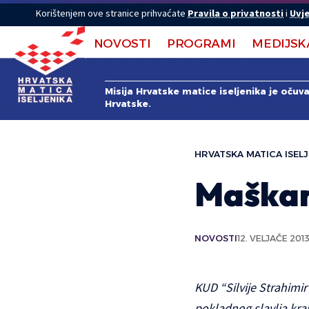
Korištenjem ove stranice prihvaćate
Pravila o privatnosti
i
Uvje
NOVOSTI
PROGRAMI
MEDIJSK
Misija Hrvatske matice iseljenika je očuv
Hrvatske.
HRVATSKA MATICA ISELJ
Maškar
NOVOSTI
12. VELJAČE 2013
KUD “Silvije Strahimi
pokladnog slavlja kran