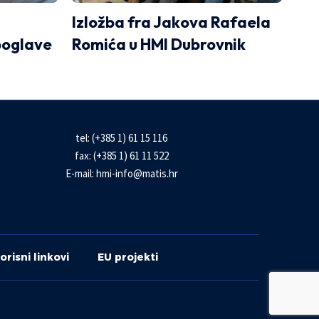
Izložba fra Jakova Rafaela
poglave
Romića u HMI Dubrovnik
tel: (+385 1) 61 15 116
fax: (+385 1) 61 11 522
E-mail:
hmi-info@matis.hr
orisni linkovi
EU projekti