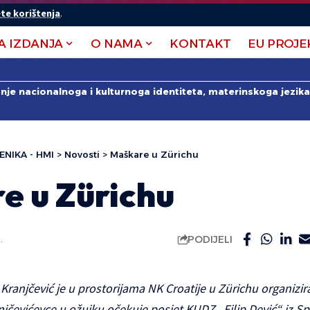
te korištenja
.
A IZDANJA
O NAMA
KONTAKT
EU PROJE
anje nacionalnoga i kulturnoga identiteta, materinskoga jezika 
ENIKA - HMI
>
Novosti
>
Maškare u Zürichu
e u Zürichu
PODIJELI
.
r Kranjčević je u prostorijama NK Croatije u Zürichu organi
jčevićevce u ožujku očekuje posjet KUDZ „Filip Dević“ iz Sp