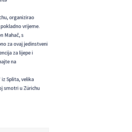
ichu, organizirao
u pokladno vrijeme.
en Mahač, s
no za ovaj jedinstveni
ncija za lijepe i
najte na
z Splita, velika
j smotri u Zürichu