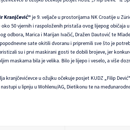
ir Kranjčević”
je 9. veljače u prostorijama NK Croatije u Zür
oko 50 vjernih i raspoloženih pristaša ovog lijepog običaja 
og odbora, Marica i Marijan Ivačić, Dražen Dautović te Mlad
podnevne sate okitili dvoranu i pripremili sve što je potreb
istizali su i prvi maskirani gosti te dobili brojeve, jer konkure
jim maskama bila je velika. Bilo je lijepo i veselo, a više doz
a kranjčevićevce u ožujku očekuje posjet KUDZ „Filip Dević“ i
 nastupi u lipnju u Wohlenu/AG, Dietikonu te na međunarodno