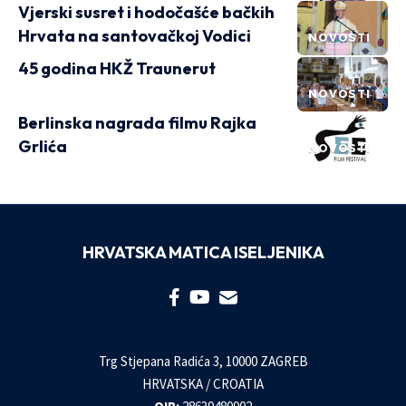
Vjerski susret i hodočašće bačkih
Hrvata na santovačkoj Vodici
NOVOSTI
45 godina HKŽ Traunerut
NOVOSTI
Berlinska nagrada filmu Rajka
Grlića
NOVOSTI
HRVATSKA MATICA ISELJENIKA
Trg Stjepana Radića 3, 10000 ZAGREB
HRVATSKA / CROATIA