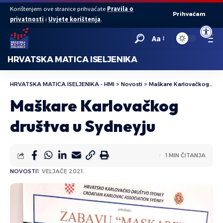
Korištenjem ove stranice prihvaćate
Pravila o
Prihvaćam
privatnosti
i
Uvjete korištenja
.
Open to
Aa
HRVATSKA MATICA ISELJENIKA
HRVATSKA MATICA ISELJENIKA - HMI
>
Novosti
>
Maškare Karlovačkog društva u Sydneyju
Maškare Karlovačkog
društva u Sydneyju
1 MIN ČITANJA
NOVOSTI
1. VELJAČE 2021.