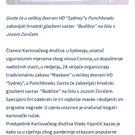
Goste će u velikoj dvorani HD “Sydney”u Punchbowlu
zabavljati hrvatski glazbeni sastav “Budilice” na čelu s
Jozom Zorićem
Članovi Karlovačkog društva u Sydneyju, unatoč
sigurnosnim mjerama zbog virusa Corona, uz dopuštenje
nadležnih vlasti, u nedjelju, 24. veljače organiziraju
tradicionalnu zabavu “Maskare” u velikoj dvorani HD
“Sydney”, u Punchbowlu. Goste će zabavljati hrvatski
glazbeni sastav “Budilice” na čelu s Jozom Zorićem.
Specijalni žiri odabrati će tri najbolje maske i dodijeliti im
prigodne nagrade. U cijenu ulaznice je uračunat bogati
karlovački ručak.
Predsjednik Karlovačkog društva Vlado Ilijančić kazao je
kako su u siječnju zbog pandemije otkazani popularne