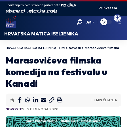
Korištenjem ove stranice prihvaćate
Pravila o
Prihvaćam
privatnosti
i
Uvjete korištenja
.
Open to
Aa
HRVATSKA MATICA ISELJENIKA
HRVATSKA MATICA ISELJENIKA - HMI
>
Novosti
>
Marasovićeva filmska komedija na festivalu u Kanadi
Marasovićeva filmska
komedija na festivalu u
Kanadi
1 MIN ČITANJA
NOVOSTI
26. STUDENOGA 2020.