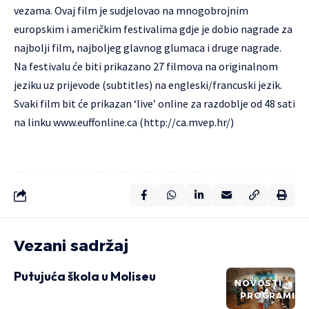
vezama. Ovaj film je sudjelovao na mnogobrojnim
europskim i američkim festivalima gdje je dobio nagrade za
najbolji film, najboljeg glavnog glumaca i druge nagrade.
Na festivalu će biti prikazano 27 filmova na originalnom
jeziku uz prijevode (subtitles) na engleski/francuski jezik.
Svaki film bit će prikazan ‘live’ online za razdoblje od 48 sati
na linku
www.euffonline.ca
(http://ca.mvep.hr/)
Vezani sadržaj
Putujuća škola u Moliseu
NOVOSTI
PROGRAMI