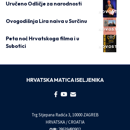
Uručeno Odličje za narodnosti
NOVOSTI
Ovogodišnja Lira naiva u Surčinu
NOVOSTI
Peta noć Hrvatskoga filma i u
Subotici
NOVOSTI
HRVATSKA MATICA ISELJENIKA
Trg Stjepana Radića 3, 10000 ZAGREB
HRVATSKA / CROATIA
OIB:
28639480902