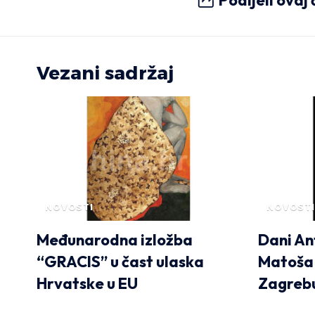
Podijeli ovaj
Vezani sadržaj
NOVOSTI
NOVOSTI
Međunarodna izložba
Dani A
“GRACIS” u čast ulaska
Matoša 
Hrvatske u EU
Zagreb