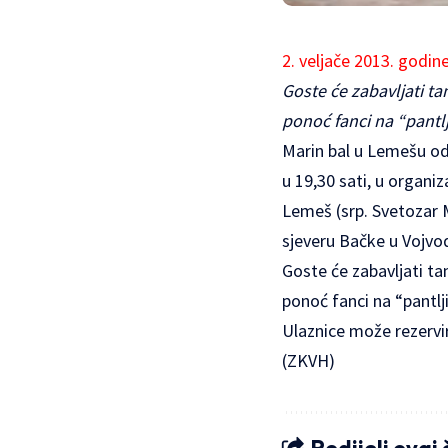
2. veljače 2013. godi
Goste će zabavljati ta
ponoć fanci na “pantl
Marin bal u Lemešu od
u 19,30 sati, u organi
Lemeš (srp. Svetozar M
sjeveru Bačke u Vojvodi
Goste će zabavljati ta
ponoć fanci na “pantlj
Ulaznice može rezervir
(ZKVH)