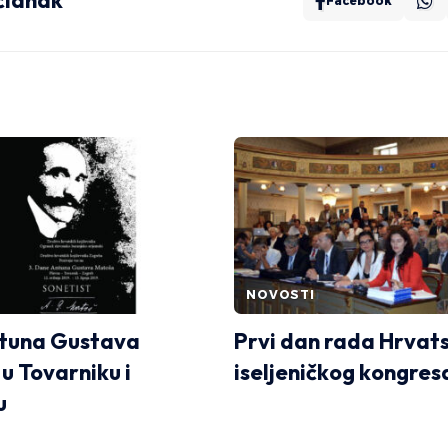
 članak
Facebook
NOVOSTI
ntuna Gustava
Prvi dan rada Hrvat
u Tovarniku i
iseljeničkog kongres
u