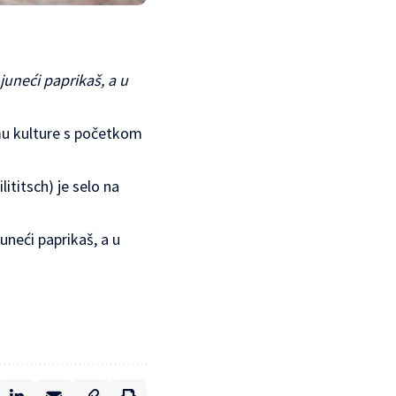
juneći paprikaš, a u
mu kulture s početkom
ititsch) je selo na
uneći paprikaš, a u