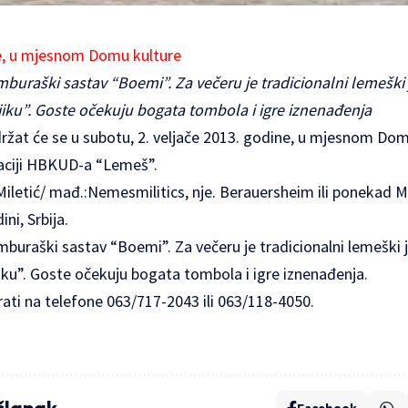
ne, u mjesnom Domu kulture
mburaški sastav “Boemi”. Za večeru je tradicionalni lemeški 
jiku”. Goste očekuju bogata tombola i igre iznenađenja
ržat će se u subotu, 2. veljače 2013. godine, u mjesnom Do
zaciji HBKUD-a “Lemeš”.
iletić/ mađ.:Nemesmilitics, nje. Berauersheim ili ponekad Mil
ni, Srbija.
mburaški sastav “Boemi”. Za večeru je tradicionalni lemeški j
iku”. Goste očekuju bogata tombola i igre iznenađenja.
ati na telefone 063/717-2043 ili 063/118-4050.