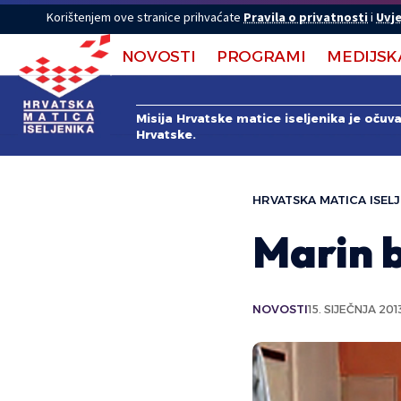
Korištenjem ove stranice prihvaćate
Pravila o privatnosti
i
Uvje
NOVOSTI
PROGRAMI
MEDIJSK
Misija Hrvatske matice iseljenika je očuv
Hrvatske.
HRVATSKA MATICA ISELJ
Marin 
NOVOSTI
15. SIJEČNJA 201