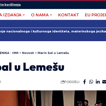
te korištenja
.
A IZDANJA
O NAMA
KONTAKT
EU PROJE
anje nacionalnoga i kulturnoga identiteta, materinskoga jezika 
ENIKA - HMI
>
Novosti
>
Marin bal u Lemešu
bal u Lemešu
PODIJELI
3.