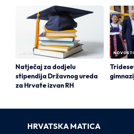
NOVOSTI
NOVOSTI
Natječaj za dodjelu
Tridese
stipendija Državnog ureda
gimnazi
za Hrvate izvan RH
HRVATSKA MATICA