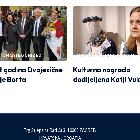
UNCATEGORIZED
NOVOSTI
STARE VIJESTI
t godina Dvojezične
Kulturna nagrada
je Borta
dodijeljena Katji Vu
Trg Stjepana Radića 3, 10000 ZAGREB
HRVATSKA / CROATIA