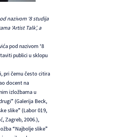
 pod nazivom ‘8 studija
ma ‘Artist Talk’, a
ovića pod nazivom ‘8
taviti publici u sklopu
i, pri čemu često citira
kao docent na
lnim izložbama u
rugi” (Galerija Beck,
ke slike” (Labor 019,
ć, Zagreb, 2006.),
ložba “Najbolje slike”