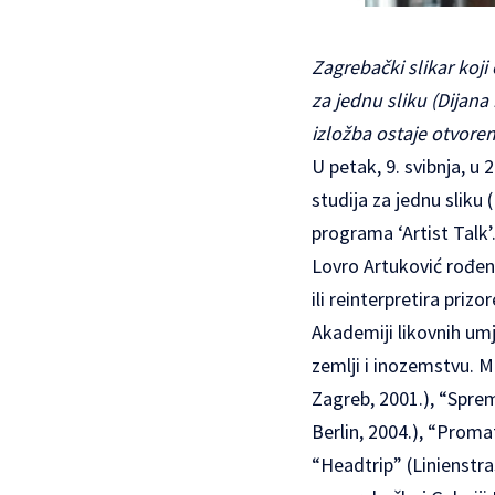
Zagrebački slikar koji 
za jednu sliku (Dijana 
izložba ostaje otvoren
U petak, 9. svibnja, u 2
studija za jednu sliku 
programa ‘Artist Talk’
Lovro Artuković
rođen 
ili reinterpretira pri
Akademiji likovnih um
zemlji i inozemstvu. 
Zagreb, 2001.), “Sprem
Berlin, 2004.), “Promat
“Headtrip” (Linienstras