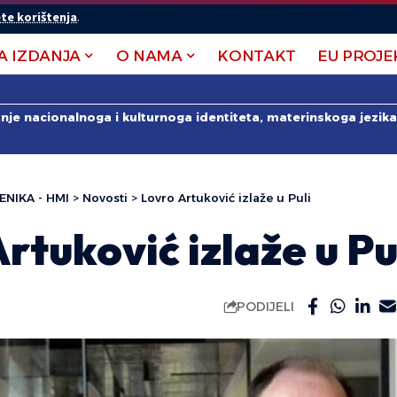
te korištenja
.
A IZDANJA
O NAMA
KONTAKT
EU PROJE
anje nacionalnoga i kulturnoga identiteta, materinskoga jezika 
ENIKA - HMI
>
Novosti
>
Lovro Artuković izlaže u Puli
rtuković izlaže u Pu
PODIJELI