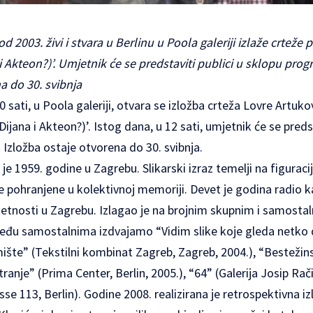
od 2003. živi i stvara u Berlinu u Poola galeriji izlaže crteže
i Akteon?)’. Umjetnik će se predstaviti publici u sklopu progra
a do 30. svibnja
0 sati, u
Poola galeriji
, otvara se izložba crteža Lovre Artuk
(Dijana i Akteon?)’. Istog dana, u 12 sati, umjetnik će se preds
. Izložba ostaje otvorena do 30. svibnja.
je 1959. godine u Zagrebu. Slikarski izraz temelji na figuracij
zore pohranjene u kolektivnoj memoriji. Devet je godina radio 
jetnosti u Zagrebu. Izlagao je na brojnim skupnim i samosta
Među samostalnima izdvajamo “Vidim slike koje gleda netko d
ište” (Tekstilni kombinat Zagreb, Zagreb, 2004.), “Bestežins
ranje” (Prima Center, Berlin, 2005.), “64” (Galerija Josip Rači
se 113, Berlin). Godine 2008. realizirana je retrospektivna iz