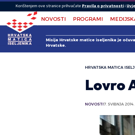
Korištenjem ove stranice prihvaćate
Pravila o privatnosti
i
Uvje
NOVOSTI
PROGRAMI
MEDIJSK
Misija Hrvatske matice iseljenika je očuv
Hrvatske.
HRVATSKA MATICA ISELJ
Lovro A
NOVOSTI
7. SVIBNJA 2014.