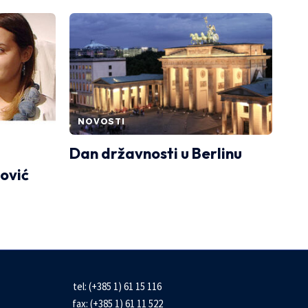
NOVOSTI
Dan državnosti u Berlinu
ković
tel: (+385 1) 61 15 116
fax: (+385 1) 61 11 522