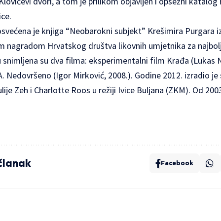
Klovićevi dvori, a tom je prilikom objavljen i opsežni katalog
ice.
svećena je knjiga “Neobarokni subjekt” Krešimira Purgara iz
 nagradom Hrvatskog društva likovnih umjetnika za najbolju
 snimljena su dva filma: eksperimentalni film Krađa (Lukas N
. Nedovršeno (Igor Mirković, 2008.). Godine 2012. izradio je
ije Zeh i Charlotte Roos u režiji Ivice Buljana (ZKM). Od 2003.
 članak
Facebook