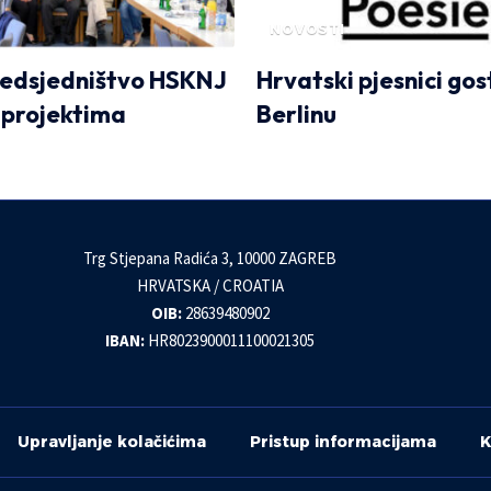
NOVOSTI
edsjedništvo HSKNJ
Hrvatski pjesnici gos
 projektima
Berlinu
Trg Stjepana Radića 3, 10000 ZAGREB
HRVATSKA / CROATIA
OIB:
28639480902
IBAN:
HR8023900011100021305
Upravljanje kolačićima
Pristup informacijama
K