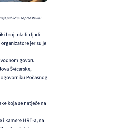
ja publici su se predstavili i
iki broj mladih ljudi
e organizatore jer su je
om uvodnom govoru
elova Švicarske,
lasnogovorniku Počasnog
ske koja se natječe na
le i kamere HRT-a, na