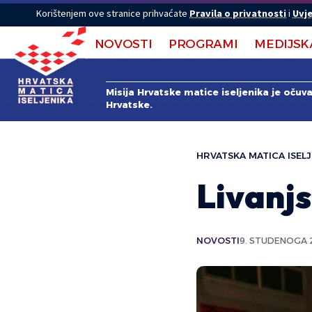
Korištenjem ove stranice prihvaćate
Pravila o privatnosti
i
Uvje
NOVOSTI
PROGRAMI
MEDIJSK
Misija Hrvatske matice iseljenika je očuv
Hrvatske.
HRVATSKA MATICA ISELJ
Livanjs
NOVOSTI
9. STUDENOGA 2