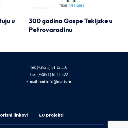
NOVOSTI
tuju u
300 godina Gospe Tekijske u
Petrovaradinu
tel: (+385 1) 61 15 116
fax: (+385 1) 61 11 522
E-mail:
hmi-info@matis.hr
orisni linkovi
EU projekti