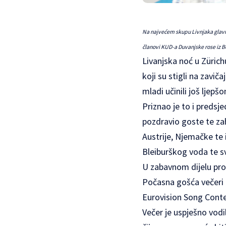
Na najvećem skupu Livnjaka glavna 
članovi KUD-a Duvanjske rose iz B
Livanjska noć u Zürichu
koji su stigli na zavič
mladi učinili još ljepš
Priznao je to i predsj
pozdravio goste te zahv
Austrije, Njemačke te 
Bleiburškog voda te sv
U zabavnom dijelu pro
Počasna gošća večeri b
Eurovision Song Conte
Večer je uspješno vodi