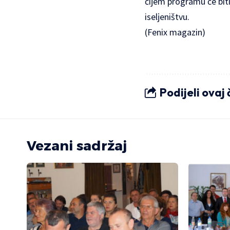
čijem programu će biti 
iseljeništvu.
(Fenix magazin)
Podijeli ovaj
Vezani sadržaj