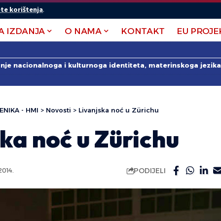
te korištenja
.
A IZDANJA
O NAMA
KONTAKT
EU PROJE
anje nacionalnoga i kulturnoga identiteta, materinskoga jezika 
ENIKA - HMI
>
Novosti
>
Livanjska noć u Zürichu
ka noć u Zürichu
PODIJELI
014.