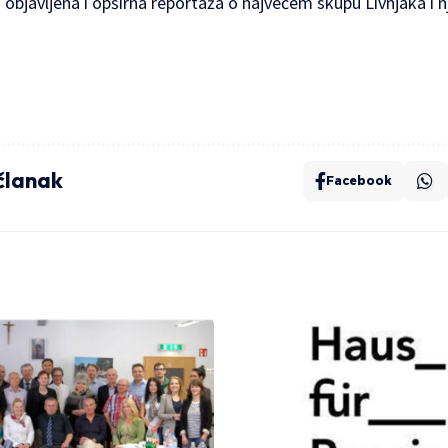
objavljena i opširna reportaža o najvećem skupu Livnjaka i nji
 članak
Facebook