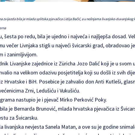
zvijezda bila je mlada splitska pjevačica Lidija Bačić, a u nošnjama livanjsko-duvanjskog kra
erna
, šesta po redu, bila je ujedno i najveća i najljepša dosad. Vel
ajnu večer Livnjaka stigli u najveći švicarski grad, obradovao j
om i zanimljivijom.
ednik Livanjske zajednice iz Züricha Jozo Dalić koji je u sv
alio na velikom odazivu posjetitelja koji su došli iz svih dij
iz Hrvatske i BiH. Posebice je zahvalio don Anti Kutleši, g
ećenicima Zrni, Ledušiću i Vukušiću.
grama nastupio je i pjevač Mirko Perković Poky.
ila je Bernarda Brunović, mlada hrvatska pjevačica iz Švicar
stu za Švicarsku.
la livanjska nevjesta Sanela Matan, a ove su je godine snima