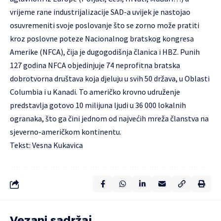
vrijeme rane industrijalizacije SAD-a uvijek je nastojao
osuvremeniti svoje poslovanje što se zorno može pratiti
kroz poslovne poteze Nacionalnog bratskog kongresa
Amerike (NFCA), čija je dugogodišnja članica i HBZ. Punih
127 godina NFCA objedinjuje 74 neprofitna bratska
dobrotvorna društava koja djeluju u svih 50 država, u Oblasti
Columbia i u Kanadi. To američko krovno udruženje
predstavlja gotovo 10 milijuna ljudi u 36 000 lokalnih
ogranaka, što ga čini jednom od najvećih mreža članstva na
sjeverno-američkom kontinentu.
Tekst: Vesna Kukavica
Vezani sadržaj