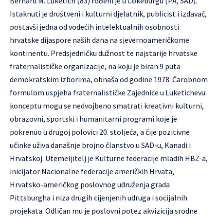
Bernard M. Luketich (83) rođeni je u Cokeburgu (PA, SAD).
Istaknuti je društveni i kulturni djelatnik, publicist i izdavač,
postavši jedna od vodećih intelektualnih osobnosti
hrvatske dijaspore naših dana na sjevernoameričkome
kontinentu. Predsjedničku dužnost te najstarije hrvatske
fraternalističke organizacije, na koju je biran 9 puta
demokratskim izborima, obnaša od godine 1978. Čarobnom
formulom uspjeha fraternalističke Zajednice u Luketichevu
konceptu mogu se nedvojbeno smatrati kreativni kulturni,
obrazovni, sportski i humanitarni programi koje je
pokrenuo u drugoj polovici 20. stoljeća, a čije pozitivne
učinke uživa današnje brojno članstvo u SAD-u, Kanadi i
Hrvatskoj. Utemeljitelj je Kulturne federacije mladih HBZ-a,
inicijator Nacionalne federacije američkih Hrvata,
Hrvatsko-američkog poslovnog udruženja grada
Pittsburgha i niza drugih cijenjenih udruga i socijalnih
projekata. Odličan mu je poslovni potez akvizicija srodne