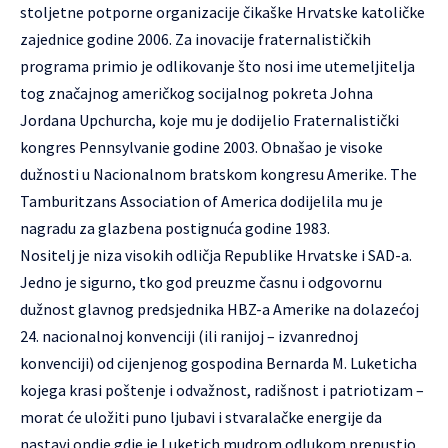
stoljetne potporne organizacije čikaške Hrvatske katoličke
zajednice godine 2006. Za inovacije fraternalističkih
programa primio je odlikovanje što nosi ime utemeljitelja
tog značajnog američkog socijalnog pokreta Johna
Jordana Upchurcha, koje mu je dodijelio Fraternalistički
kongres Pennsylvanie godine 2003. Obnašao je visoke
dužnosti u Nacionalnom bratskom kongresu Amerike. The
Tamburitzans Association of America dodijelila mu je
nagradu za glazbena postignuća godine 1983.
Nositelj je niza visokih odličja Republike Hrvatske i SAD-a.
Jedno je sigurno, tko god preuzme časnu i odgovornu
dužnost glavnog predsjednika HBZ-a Amerike na dolazećoj
24. nacionalnoj konvenciji (ili ranijoj – izvanrednoj
konvenciji) od cijenjenog gospodina Bernarda M. Luketicha
kojega krasi poštenje i odvažnost, radišnost i patriotizam –
morat će uložiti puno ljubavi i stvaralačke energije da
nastavi ondje gdje je Luketich mudrom odlukom prepustio