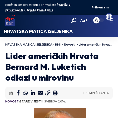
Korištenjem ove stranice prihvaćate
Pravila o
Prihvaćam
privatnosti
i
Uvjete korištenja
.
Open to
Aa
HRVATSKA MATICA ISELJENIKA
HRVATSKA MATICA ISELJENIKA - HMI
>
Novosti
>
Lider američkih Hrvata Bernard M. Luketich odlazi u mirovinu
Lider američkih Hrvata
Bernard M. Luketich
odlazi u mirovinu
9 MIN ČITANJA
NOVOSTI
STARE VIJESTI
1. SVIBNJA 2014.