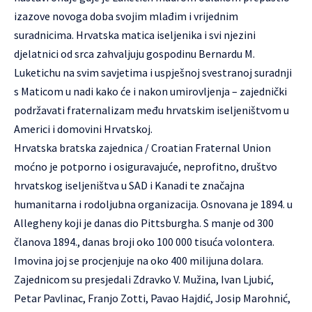
izazove novoga doba svojim mlađim i vrijednim
suradnicima. Hrvatska matica iseljenika i svi njezini
djelatnici od srca zahvaljuju gospodinu Bernardu M.
Luketichu na svim savjetima i uspješnoj svestranoj suradnji
s Maticom u nadi kako će i nakon umirovljenja – zajednički
podržavati fraternalizam među hrvatskim iseljeništvom u
Americi i domovini Hrvatskoj.
Hrvatska bratska zajednica / Croatian Fraternal Union
moćno je potporno i osiguravajuće, neprofitno, društvo
hrvatskog iseljeništva u SAD i Kanadi te značajna
humanitarna i rodoljubna organizacija. Osnovana je 1894. u
Allegheny koji je danas dio Pittsburgha. S manje od 300
članova 1894., danas broji oko 100 000 tisuća volontera.
Imovina joj se procjenjuje na oko 400 milijuna dolara.
Zajednicom su presjedali Zdravko V. Mužina, Ivan Ljubić,
Petar Pavlinac, Franjo Zotti, Pavao Hajdić, Josip Marohnić,