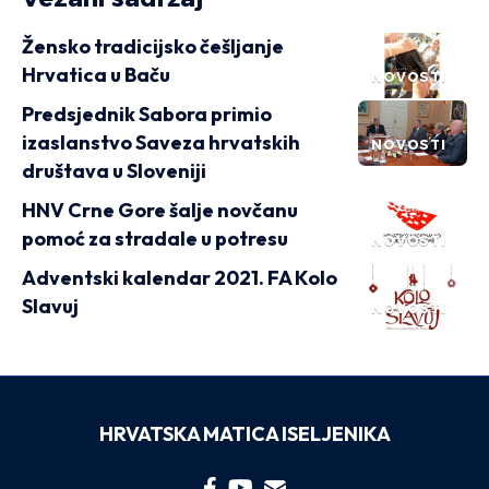
Žensko tradicijsko češljanje
Hrvatica u Baču
NOVOSTI
Predsjednik Sabora primio
izaslanstvo Saveza hrvatskih
NOVOSTI
društava u Sloveniji
HNV Crne Gore šalje novčanu
pomoć za stradale u potresu
NOVOSTI
Adventski kalendar 2021. FA Kolo
Slavuj
NOVOSTI
HRVATSKA MATICA ISELJENIKA