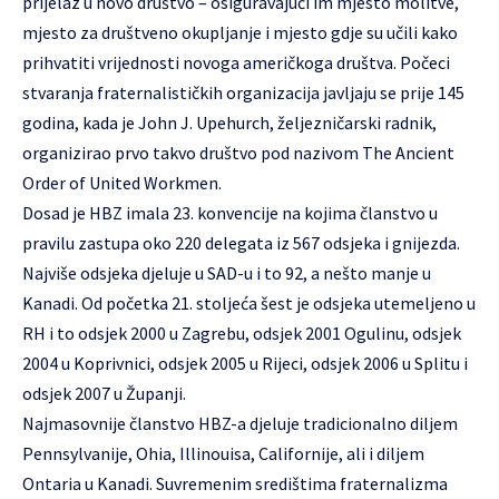
prijelaz u novo društvo – osiguravajući im mjesto molitve,
mjesto za društveno okupljanje i mjesto gdje su učili kako
prihvatiti vrijednosti novoga američkoga društva. Počeci
stvaranja fraternalističkih organizacija javljaju se prije 145
godina, kada je John J. Upehurch, željezničarski radnik,
organizirao prvo takvo društvo pod nazivom The Ancient
Order of United Workmen.
Dosad je HBZ imala 23. konvencije na kojima članstvo u
pravilu zastupa oko 220 delegata iz 567 odsjeka i gnijezda.
Najviše odsjeka djeluje u SAD-u i to 92, a nešto manje u
Kanadi. Od početka 21. stoljeća šest je odsjeka utemeljeno u
RH i to odsjek 2000 u Zagrebu, odsjek 2001 Ogulinu, odsjek
2004 u Koprivnici, odsjek 2005 u Rijeci, odsjek 2006 u Splitu i
odsjek 2007 u Županji.
Najmasovnije članstvo HBZ-a djeluje tradicionalno diljem
Pennsylvanije, Ohia, Illinouisa, Californije, ali i diljem
Ontaria u Kanadi. Suvremenim središtima fraternalizma