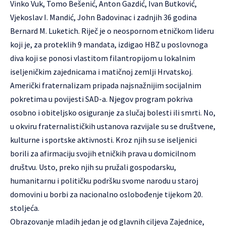
Vinko Vuk, Tomo Bešenić, Anton Gazdić, Ivan Butković,
Vjekoslav I. Mandić, John Badovinac i zadnjih 36 godina
Bernard M. Luketich. Riječ je o neospornom etničkom lideru
koji je, za proteklih 9 mandata, izdigao HBZ u poslovnoga
diva koji se ponosi vlastitom filantropijom u lokalnim
iseljeničkim zajednicama i matičnoj zemlji Hrvatskoj.
Američki fraternalizam pripada najsnažnijim socijalnim
pokretima u povijesti SAD-a. Njegov program pokriva
osobno i obiteljsko osiguranje za slučaj bolesti ili smrti. No,
u okviru fraternalističkih ustanova razvijale su se društvene,
kulturne i sportske aktivnosti. Kroz njih su se iseljenici
borili za afirmaciju svojih etničkih prava u domicilnom
društvu. Usto, preko njih su pružali gospodarsku,
humanitarnu i političku podršku svome narodu u staroj
domovini u borbi za nacionalno oslobođenje tijekom 20.
stoljeća.
Obrazovanje mladih jedan je od glavnih ciljeva Zajednice,