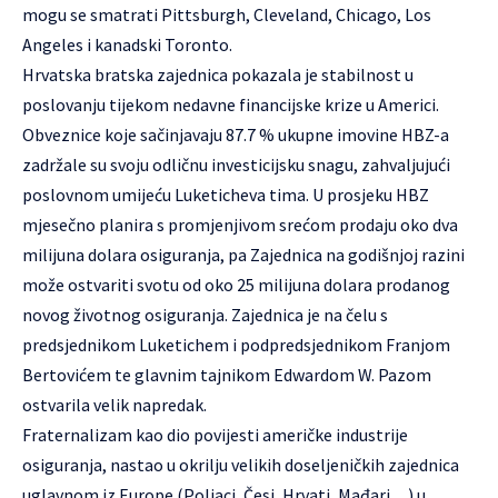
mogu se smatrati Pittsburgh, Cleveland, Chicago, Los
Angeles i kanadski Toronto.
Hrvatska bratska zajednica pokazala je stabilnost u
poslovanju tijekom nedavne financijske krize u Americi.
Obveznice koje sačinjavaju 87.7 % ukupne imovine HBZ-a
zadržale su svoju odličnu investicijsku snagu, zahvaljujući
poslovnom umijeću Luketicheva tima. U prosjeku HBZ
mjesečno planira s promjenjivom srećom prodaju oko dva
milijuna dolara osiguranja, pa Zajednica na godišnjoj razini
može ostvariti svotu od oko 25 milijuna dolara prodanog
novog životnog osiguranja. Zajednica je na čelu s
predsjednikom Luketichem i podpredsjednikom Franjom
Bertovićem te glavnim tajnikom Edwardom W. Pazom
ostvarila velik napredak.
Fraternalizam kao dio povijesti američke industrije
osiguranja, nastao u okrilju velikih doseljeničkih zajednica
uglavnom iz Europe (Poljaci, Česi, Hrvati, Mađari…) u