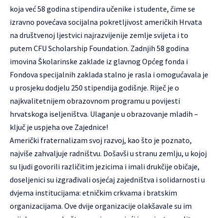
koja već 58 godina stipendira učenike i studente, čime se
izravno povećava socijalna pokretljivost američkih Hrvata
na društvenoj ljestvici najrazvijenije zemlje svijeta i to
putem CFU Scholarship Foundation. Zadnjih 58 godina
imovina Školarinske zaklade iz glavnog Općeg fonda i
Fondova specijalnih zaklada stalno je rasla i omogućavala je
u prosjeku dodjelu 250 stipendija godišnje. Riječ je o
najkvalitetnijem obrazovnom programu u povijesti
hrvatskoga iseljeništva. Ulaganje u obrazovanje mladih –
ključ je uspjeha ove Zajednice!
Američki fraternalizam svoj razvoj, kao što je poznato,
najviše zahvaljuje radništvu. Došavši u stranu zemlju, u kojoj
su ljudi govorili različitim jezicima i imali drukčije običaje,
doseljenici su izgrađivali osjećaj zajedništva i solidarnosti u
dvjema institucijama: etničkim crkvama i bratskim
organizacijama. Ove dvije organizacije olakšavale su im