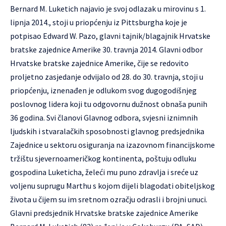
Bernard M. Luketich najavio je svoj odlazak u mirovinu s 1.
lipnja 2014., stoji u priopćenju iz Pittsburgha koje je
potpisao Edward W. Pazo, glavni tajnik/blagajnik Hrvatske
bratske zajednice Amerike 30. travnja 2014. Glavni odbor
Hrvatske bratske zajednice Amerike, čije se redovito
proljetno zasjedanje odvijalo od 28. do 30. travnja, stoji u
priopćenju, iznenađen je odlukom svog dugogodišnjeg
poslovnog lidera koji tu odgovornu dužnost obnaša punih
36 godina. Svi članovi Glavnog odbora, svjesni iznimnih
ljudskih i stvaralačkih sposobnosti glavnog predsjednika
Zajednice u sektoru osiguranja na izazovnom financijskome
tržištu sjevernoameričkog kontinenta, poštuju odluku
gospodina Luketicha, želeći mu puno zdravlja i sreće uz
voljenu suprugu Marthu s kojom dijeli blagodati obiteljskog
života u čijem su im sretnom ozračju odrasli i brojni unuci.
Glavni predsjednik Hrvatske bratske zajednice Amerike