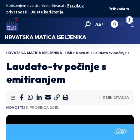
Korištenjem ove stranice prihvaćate
Pravila o
Prihvaćam
privatnosti
i
Uvjete korištenja
.
Open to
Aa
HRVATSKA MATICA ISELJENIKA
HRVATSKA MATICA ISELJENIKA - HMI
>
Novosti
>
Laudato-tv počinje s emitiranjem
Laudato-tv počinje s
emitiranjem
3 MIN ČITANJA
NOVOSTI
23. PROSINCA 2015.