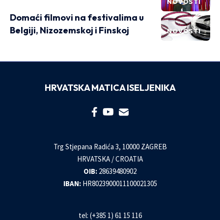
NOVOSTI
Domaći filmovi na festivalima u
Belgiji, Nizozemskoj i Finskoj
NOVOSTI
HRVATSKA MATICA ISELJENIKA
Trg Stjepana Radića 3, 10000 ZAGREB
HRVATSKA / CROATIA
OIB:
28639480902
IBAN:
HR8023900011100021305
tel: (+385 1) 61 15 116