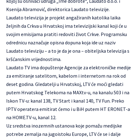
kojoj su osnivači udruga „Ime dobrote“, Laudato d.o.o. i
Ksenija Abramović, direktorica Laudato televizije.
Laudato televizija je projekt angažiranih katolika laika
željnih da Crkva u Hrvatskoj ima televizijski kanal koji će u
svojim emisijama pratiti redoviti život Crkve. Programsku
odrednicu naznačuje opisna dopuna koja ide uz naziv
Laudato televiziju – a to je da je ona – obiteljska televizija s
kršćanskim vrijednostima.
Laudato TV ima dopuštenje Agencije za elektroničke medije
za emitiranje satelitom, kabelom i internetom na rok od
deset godina. Gledatelji u Hrvatskoj, LTV će moći gledati
putem Hrvatskog Telekoma na MAXtv-u, na kanalu 503 i na
Iskon TV-u: kanal 138, TV Start i kanal 140, TV Fun. Preko
IPTV operatera emitirat ćemo i u BiH putem HT ERONET-a
na HOME.TV-u, kanal 12.
Uz sredstva inozemnih ustanova koje pomažu medijske
potrebe zemalja na jugoistoku Europe, LTV će se i dalje