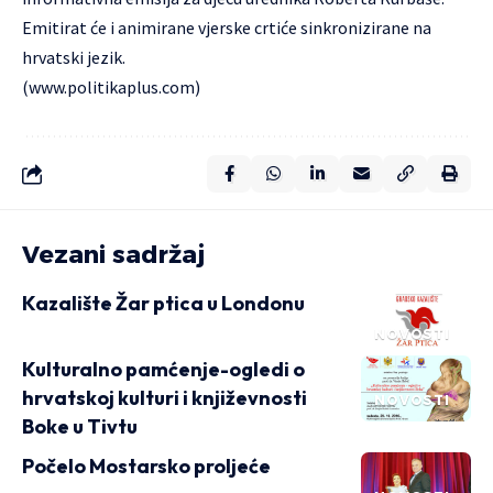
Emitirat će i animirane vjerske crtiće sinkronizirane na
hrvatski jezik.
(
www.politikaplus.com
)
Vezani sadržaj
Kazalište Žar ptica u Londonu
NOVOSTI
Kulturalno pamćenje-ogledi o
hrvatskoj kulturi i književnosti
NOVOSTI
Boke u Tivtu
Počelo Mostarsko proljeće