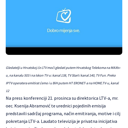
Gledatelji u Hrvatskoj će LTV moći gledati putem Hrvatskog Telekoma na MAXtv-
u, na kanalu 503 i na Iskon TV-u: kanal 138, TV Start i kanal 140, TV Fun. Preko
IPTV operatera emitirat ćemo i u BiH putem HT ERONET-a na HOME.TV-u, kanal
12
Na press konferenciji 21. prosinca su direktorica LTV-a, mr.
oec. Ksenija Abramović te urednici pojedinih emisija
predstavili sadržaj programa, način emitiranja, motive i cilj
pokretanja LTV-a. Laudato televizija je privatna inicijativa