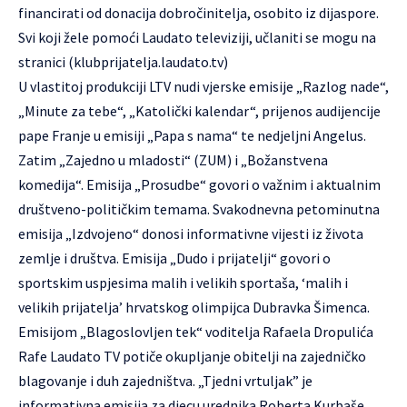
financirati od donacija dobročinitelja, osobito iz dijaspore.
Svi koji žele pomoći Laudato televiziji, učlaniti se mogu na
stranici
(klubprijatelja.laudato.tv)
U vlastitoj produkciji LTV nudi vjerske emisije „Razlog nade“,
„Minute za tebe“, „Katolički kalendar“, prijenos audijencije
pape Franje u emisiji „Papa s nama“ te nedjeljni Angelus.
Zatim „Zajedno u mladosti“ (ZUM) i „Božanstvena
komedija“. Emisija „Prosudbe“ govori o važnim i aktualnim
društveno-političkim temama. Svakodnevna petominutna
emisija „Izdvojeno“ donosi informativne vijesti iz života
zemlje i društva. Emisija „Dudo i prijatelji“ govori o
sportskim uspjesima malih i velikih sportaša, ‘malih i
velikih prijatelja’ hrvatskog olimpijca Dubravka Šimenca.
Emisijom „Blagoslovljen tek“ voditelja Rafaela Dropulića
Rafe Laudato TV potiče okupljanje obitelji na zajedničko
blagovanje i duh zajedništva. „Tjedni vrtuljak” je
informativna emisija za djecu urednika Roberta Kurbaše.