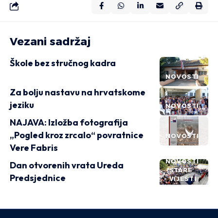
Vezani sadržaj
Škole bez stručnog kadra
NOVOSTI
Za bolju nastavu na hrvatskome
jeziku
NOVOSTI
NAJAVA: Izložba fotografija
„Pogled kroz zrcalo“ povratnice
NOVOSTI
Vere Fabris
NOVOSTI
Dan otvorenih vrata Ureda
STARE
Predsjednice
VIJESTI