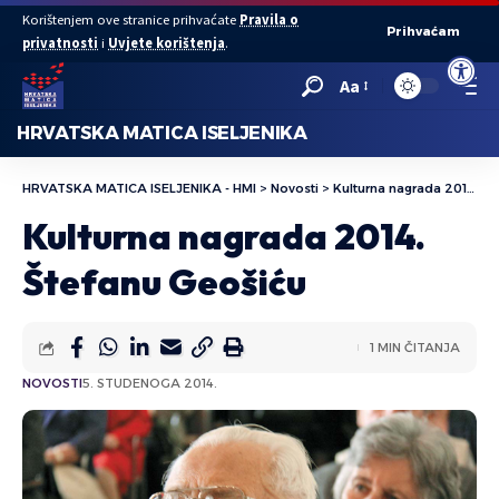
Korištenjem ove stranice prihvaćate
Pravila o
Prihvaćam
privatnosti
i
Uvjete korištenja
.
Open to
Aa
HRVATSKA MATICA ISELJENIKA
HRVATSKA MATICA ISELJENIKA - HMI
>
Novosti
>
Kulturna nagrada 2014. Štefanu Geošiću
Kulturna nagrada 2014.
Štefanu Geošiću
1 MIN ČITANJA
NOVOSTI
5. STUDENOGA 2014.