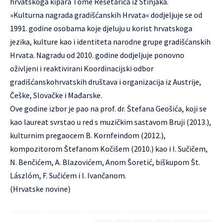
hrvatskoga kipara Tome Rešetarića iz Stinjaka.
»Kulturna nagrada gradišćanskih Hrvata« dodjeljuje se od
1991. godine osobama koje djeluju u korist hrvatskoga
jezika, kulture kao i identiteta narodne grupe gradišćanskih
Hrvata. Nagradu od 2010. godine dodjeljuje ponovno
oživljeni i reaktivirani Koordinacijski odbor
gradišćanskohrvatskih društava i organizacija iz Austrije,
Češke, Slovačke i Mađarske.
Ove godine izbor je pao na prof. dr. Štefana Geošića, koji se
kao laureat svrstao u red s muzičkim sastavom Bruji (2013.),
kulturnim pregaocem B. Kornfeindom (2012.),
kompozitorom Štefanom Kočišem (2010.) kao i I. Sučičem,
N. Benčićem, A. Blazovićem, Anom Šoretić, biškupom Št.
Lászlóm, F. Sučićem i I. Ivančanom.
(Hrvatske novine)