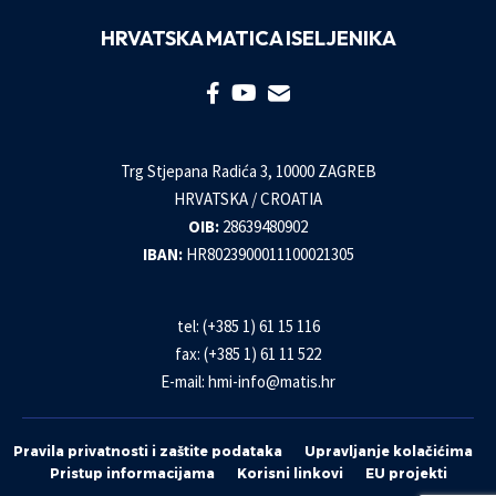
HRVATSKA MATICA ISELJENIKA
Trg Stjepana Radića 3, 10000 ZAGREB
HRVATSKA / CROATIA
OIB:
28639480902
IBAN:
HR8023900011100021305
tel: (+385 1) 61 15 116
fax: (+385 1) 61 11 522
E-mail:
hmi-info@matis.hr
Pravila privatnosti i zaštite podataka
Upravljanje kolačićima
Pristup informacijama
Korisni linkovi
EU projekti