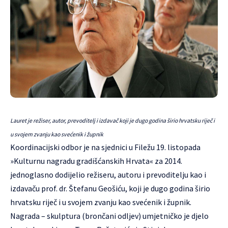
Lauret je režiser, autor, prevoditelj i izdavač koji je dugo godina širio hrvatsku riječ i
u svojem zvanju kao svećenik i župnik
Koordinacijski odbor je na sjednici u Filežu 19. listopada
»Kulturnu nagradu gradišćanskih Hrvata« za 2014.
jednoglasno dodijelio režiseru, autoru i prevoditelju kao i
izdavaču prof. dr. Štefanu Geošiću, koji je dugo godina širio
hrvatsku riječ i u svojem zvanju kao svećenik i župnik.
Nagrada – skulptura (brončani odljev) umjetničko je djelo