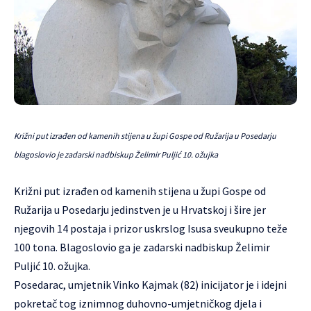
Križni put izrađen od kamenih stijena u župi Gospe od Ružarija u Posedarju
blagoslovio je zadarski nadbiskup Želimir Puljić 10. ožujka
Križni put izrađen od kamenih stijena u župi Gospe od
Ružarija u Posedarju jedinstven je u Hrvatskoj i šire jer
njegovih 14 postaja i prizor uskrslog Isusa sveukupno teže
100 tona. Blagoslovio ga je zadarski nadbiskup Želimir
Puljić 10. ožujka.
Posedarac, umjetnik Vinko Kajmak (82) inicijator je i idejni
pokretač tog iznimnog duhovno-umjetničkog djela i