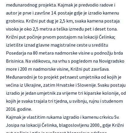
međunarodnog projekta. Kajmak je predvodio radove i
autor je prve i završne 14. postaje gdje je izradio kamenu
grobnicu. Križni put dug je 2,5 km, svaka kamena postaja
visoka je oko 2,5 metra a teška između pet i deset tona.
Križni put počinje prvom postajom na lokaciji Čelinka;
izletište iznad glavne magistralne ceste u središtu
Posedarja na 80 metara nadmorske visine u podnožju brda
Brisinica. Na vidikovcu, na vrhu s pogledom na Novigradsko
more i 200 m nadmorske visine, Križni put završava.
Međunarodni je to projekt petnaest umjetnika od kojih je
većina iz Ukrajine, zatim Hrvatske i Slovenije. Svaku postaju
izradio je jedan umjetnik za vrijeme tri kiparske kolonije, od
kojih je svaka trajala tri tjedna, u svibnju, rujnu i studenom
2016. godine.
Kajmak je vlastitim rukama izgradio i kamenu crkvicu Sv.
Josipa na lokaciji Čelinka, blagoslovljenu 2000., gdje Križni