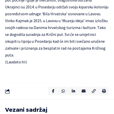
put počinje i gdje je svečanost blagoslova održana.
Ukrajinci su 2014. u Posedarju održali svoju kiparsku koloniju
posredstvom udruge ‘Bila Hrvatska’ osnovane u Lavovu.
Vinko Kajmak je 2015. u Lavovu u ‘Muzeju ideja’ imao izložbu
svojih radova na Danima hrvatskog turizma i kulture. Tako
se dogodila suradnja za Križni put. Svi će se umjetnici
okupiti u lipnju u Posedarju kad će im biti svečano uručene
zahvale i priznanja za besplatni rad na postajama Križnog
puta.
(Laudato.hr)
Vezani sadržaj