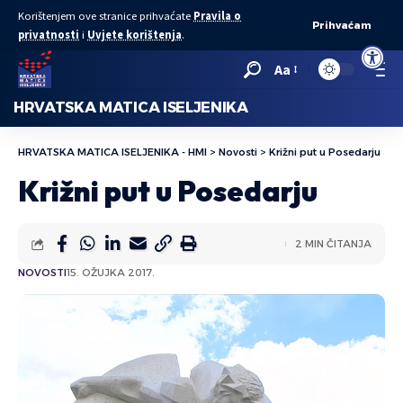
Korištenjem ove stranice prihvaćate
Pravila o
Prihvaćam
privatnosti
i
Uvjete korištenja
.
Open to
Aa
HRVATSKA MATICA ISELJENIKA
HRVATSKA MATICA ISELJENIKA - HMI
>
Novosti
>
Križni put u Posedarju
Križni put u Posedarju
2 MIN ČITANJA
NOVOSTI
15. OŽUJKA 2017.