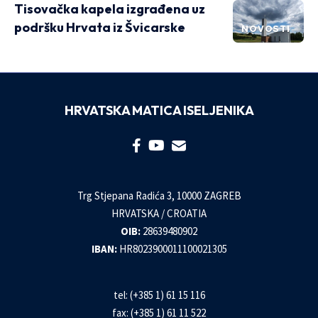
Tisovačka kapela izgrađena uz
podršku Hrvata iz Švicarske
NOVOSTI
HRVATSKA MATICA ISELJENIKA
Trg Stjepana Radića 3, 10000 ZAGREB
HRVATSKA / CROATIA
OIB:
28639480902
IBAN:
HR8023900011100021305
tel: (+385 1) 61 15 116
fax: (+385 1) 61 11 522