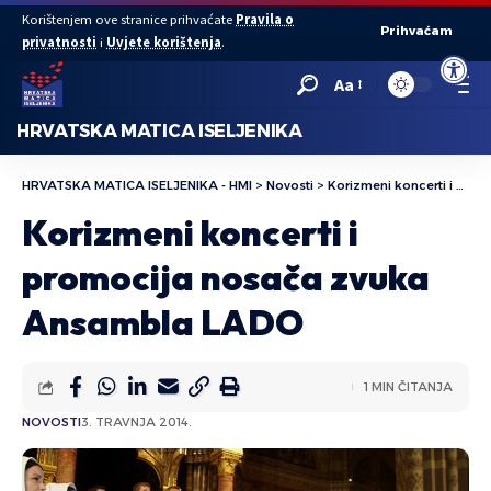
Korištenjem ove stranice prihvaćate
Pravila o
Prihvaćam
privatnosti
i
Uvjete korištenja
.
Open to
Aa
HRVATSKA MATICA ISELJENIKA
HRVATSKA MATICA ISELJENIKA - HMI
>
Novosti
>
Korizmeni koncerti i promocija nosača zvuka Ansambla LADO
Korizmeni koncerti i
promocija nosača zvuka
Ansambla LADO
1 MIN ČITANJA
NOVOSTI
3. TRAVNJA 2014.