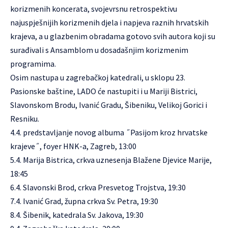
korizmenih koncerata, svojevrsnu retrospektivu
najuspješnijih korizmenih djela i napjeva raznih hrvatskih
krajeva, a u glazbenim obradama gotovo svih autora koji su
surađivali s Ansamblom u dosadašnjim korizmenim
programima.
Osim nastupa u zagrebačkoj katedrali, u sklopu 23.
Pasionske baštine, LADO će nastupiti i u Mariji Bistrici,
Slavonskom Brodu, Ivanić Gradu, Šibeniku, Velikoj Gorici i
Resniku.
4.4. predstavljanje novog albuma ˝Pasijom kroz hrvatske
krajeve˝, foyer HNK-a, Zagreb, 13:00
5.4. Marija Bistrica, crkva uznesenja Blažene Djevice Marije,
18:45
6.4. Slavonski Brod, crkva Presvetog Trojstva, 19:30
7.4. Ivanić Grad, župna crkva Sv. Petra, 19:30
8.4. Šibenik, katedrala Sv. Jakova, 19:30