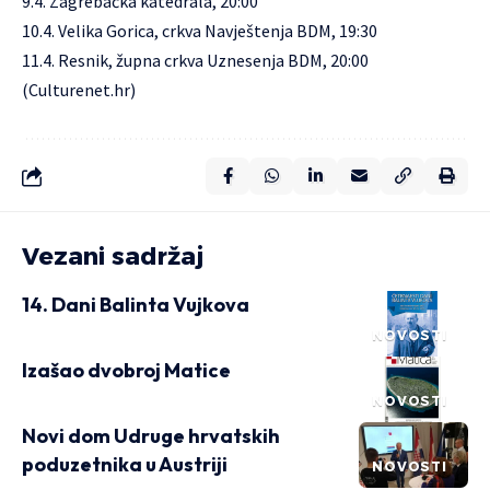
9.4. Zagrebačka katedrala, 20:00
10.4. Velika Gorica, crkva Navještenja BDM, 19:30
11.4. Resnik, župna crkva Uznesenja BDM, 20:00
(Culturenet.hr)
Vezani sadržaj
14. Dani Balinta Vujkova
NOVOSTI
Izašao dvobroj Matice
NOVOSTI
Novi dom Udruge hrvatskih
poduzetnika u Austriji
NOVOSTI