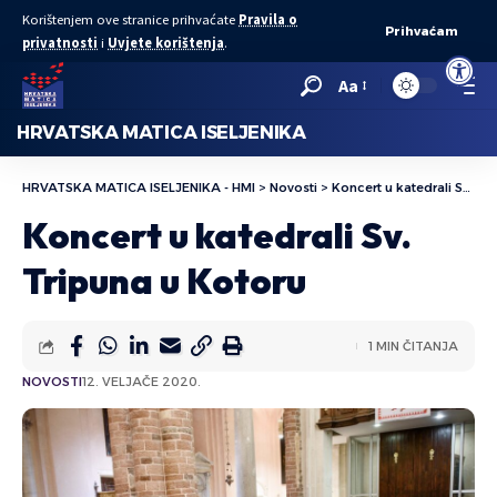
Korištenjem ove stranice prihvaćate
Pravila o
Prihvaćam
privatnosti
i
Uvjete korištenja
.
Open to
Aa
HRVATSKA MATICA ISELJENIKA
HRVATSKA MATICA ISELJENIKA - HMI
>
Novosti
>
Koncert u katedrali Sv. Tripuna u Kotoru
Koncert u katedrali Sv.
Tripuna u Kotoru
1 MIN ČITANJA
NOVOSTI
12. VELJAČE 2020.