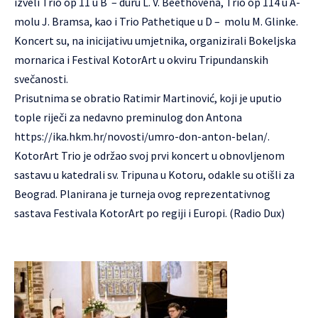
izveli Trio op 11 u B – duru L. V. Beethovena, Trio op 114 u A-
molu J. Bramsa, kao i Trio Pathetique u D – molu M. Glinke.
Koncert su, na inicijativu umjetnika, organizirali Bokeljska
mornarica i Festival KotorArt u okviru Tripundanskih
svečanosti.
Prisutnima se obratio Ratimir Martinović, koji je uputio
tople riječi za nedavno preminulog don Antona
https://ika.hkm.hr/novosti/umro-don-anton-belan/
.
KotorArt Trio je održao svoj prvi koncert u obnovljenom
sastavu u katedrali sv. Tripuna u Kotoru, odakle su otišli za
Beograd. Planirana je turneja ovog reprezentativnog
sastava Festivala KotorArt po regiji i Europi. (Radio Dux)