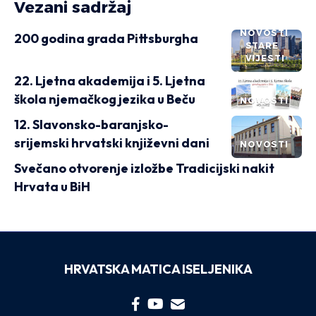
Vezani sadržaj
NOVOSTI
200 godina grada Pittsburgha
STARE
VIJESTI
22. Ljetna akademija i 5. Ljetna
škola njemačkog jezika u Beču
NOVOSTI
12. Slavonsko-baranjsko-
srijemski hrvatski književni dani
NOVOSTI
Svečano otvorenje izložbe Tradicijski nakit
Hrvata u BiH
HRVATSKA MATICA ISELJENIKA