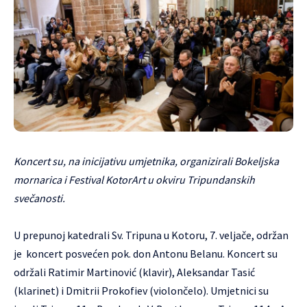
Koncert su, na inicijativu umjetnika, organizirali Bokeljska
mornarica i Festival KotorArt u okviru Tripundanskih
svečanosti.
U prepunoj katedrali Sv. Tripuna u Kotoru, 7. veljače, održan
je koncert posvećen pok. don Antonu Belanu. Koncert su
održali Ratimir Martinović (klavir), Aleksandar Tasić
(klarinet) i Dmitrii Prokofiev (violončelo). Umjetnici su