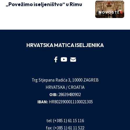
„Povežimo iseljeništvo“ u Rimu
NOVOSTI
HRVATSKA MATICA ISELJENIKA
Trg Stjepana Radića 3, 10000 ZAGREB
HRVATSKA / CROATIA
OIB:
28639480902
IBAN:
HR8023900011100021305
tel: (+385 1) 61 15 116
fax: (+385 1) 61 11 522