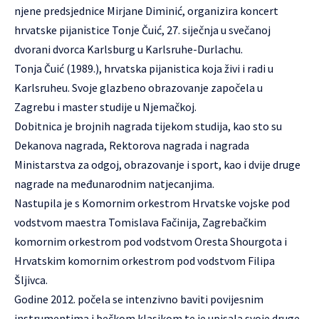
njene predsjednice Mirjane Diminić, organizira koncert
hrvatske pijanistice Tonje Čuić, 27. siječnja u svečanoj
dvorani dvorca Karlsburg u Karlsruhe-Durlachu.
Tonja Čuić (1989.), hrvatska pijanistica koja živi i radi u
Karlsruheu. Svoje glazbeno obrazovanje započela u
Zagrebu i master studije u Njemačkoj.
Dobitnica je brojnih nagrada tijekom studija, kao sto su
Dekanova nagrada, Rektorova nagrada i nagrada
Ministarstva za odgoj, obrazovanje i sport, kao i dvije druge
nagrade na međunarodnim natjecanjima.
Nastupila je s Komornim orkestrom Hrvatske vojske pod
vodstvom maestra Tomislava Fačinija, Zagrebačkim
komornim orkestrom pod vodstvom Oresta Shourgota i
Hrvatskim komornim orkestrom pod vodstvom Filipa
Šljivca.
Godine 2012. počela se intenzivno baviti povijesnim
instrumentima i bečkom klasikom te je upisala svoje druge