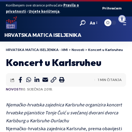
Korištenjem ove stranice prihvaćate
Pravila o
Prihvaćam
privatnosti
i
Uvjete korištenja
.
Open to
Aa
HRVATSKA MATICA ISELJENIKA
HRVATSKA MATICA ISELJENIKA - HMI
>
Novosti
>
Koncert u Karlsruheu
Koncert u Karlsruheu
1 MIN ČITANJA
NOVOSTI
10. SIJEČNJA 2018.
Njemačko-hrvatska zajednica Karlsruhe organizira koncert
hrvatske pijanistice Tonje Čuić u svečanoj dvorani dvorca
Karlsburg u Karlsruhe-Durlachu
Njemačko-hrvatska zajednica Karlsruhe, prema obavijesti