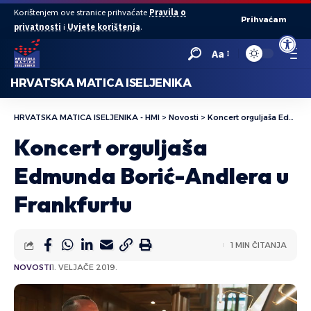
Korištenjem ove stranice prihvaćate
Pravila o
Prihvaćam
privatnosti
i
Uvjete korištenja
.
Open to
Aa
HRVATSKA MATICA ISELJENIKA
HRVATSKA MATICA ISELJENIKA - HMI
>
Novosti
>
Koncert orguljaša Edmunda Borić-Andlera u Frankfurtu
Koncert orguljaša
Edmunda Borić-Andlera u
Frankfurtu
1 MIN ČITANJA
NOVOSTI
1. VELJAČE 2019.