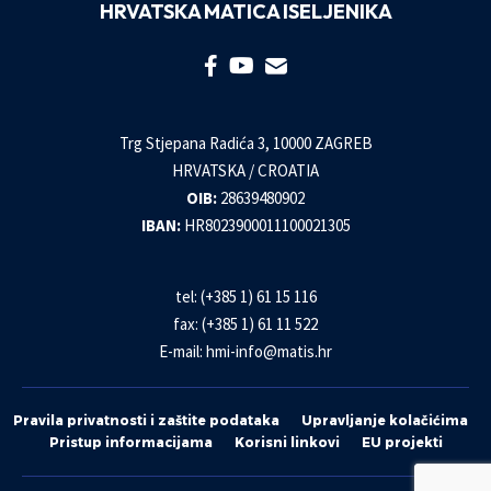
HRVATSKA MATICA ISELJENIKA
Trg Stjepana Radića 3, 10000 ZAGREB
HRVATSKA / CROATIA
OIB:
28639480902
IBAN:
HR8023900011100021305
tel: (+385 1) 61 15 116
fax: (+385 1) 61 11 522
E-mail:
hmi-info@matis.hr
Pravila privatnosti i zaštite podataka
Upravljanje kolačićima
Pristup informacijama
Korisni linkovi
EU projekti