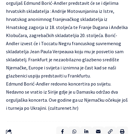
orguljaš Edmund Borić-Andler predstavit će se i djelima
hrvatskih skladatelja : Andrije Motovunjanina iz Istre,
hrvatskog anonimnog franjevačkog skladatelja iz
Hrvatskog zagorja iz 18. stoljeća te Franje Dugana i Anđelka
Klobučara, zagrebačkih skladateljia 20. stoljeća. Borić-
Andler izvest će i Toccatu Negru francuskog suvremenog
skladatelja Jean Paula Verpeauxa koju mu je posvetio sam
skladatelj. Frankfurt je nezaobilazno glazbeno središte
Njemačke, Europe i svijeta i iznimna je čast kad se naši
glazbenici uspiju predstaviti u Frankfurtu.
Edmund Borić-Andler redovno koncertira po svijetu.
Nedavno se vratio iz Sirije gdje je u Damasku održao dva
orguljaška koncerta. Ove godine ga uz Njemačku očekuje još
i turneja po Ukrajini. (culturenet.hr)