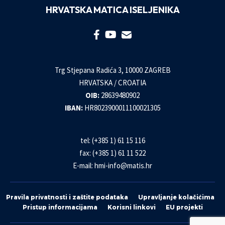
HRVATSKA MATICA ISELJENIKA
Trg Stjepana Radića 3, 10000 ZAGREB
HRVATSKA / CROATIA
OIB:
28639480902
IBAN:
HR8023900011100021305
tel: (+385 1) 61 15 116
fax: (+385 1) 61 11 522
E-mail:
hmi-info@matis.hr
Pravila privatnosti i zaštite podataka
Upravljanje kolačićima
Pristup informacijama
Korisni linkovi
EU projekti