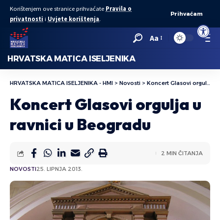
Korištenjem ove stranice prihvaćate
Pravila o
Prihvaćam
privatnosti
i
Uvjete korištenja
.
Open to
Aa
HRVATSKA MATICA ISELJENIKA
HRVATSKA MATICA ISELJENIKA - HMI
>
Novosti
>
Koncert Glasovi orgulja u ravnici u Beogradu
Koncert Glasovi orgulja u
ravnici u Beogradu
2 MIN ČITANJA
NOVOSTI
25. LIPNJA 2013.