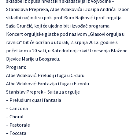
skladbe iz opusa hrvatskih skladatelja iz Vojvodine –
Stanislava Prepreka, Albe Vidakovića i Josipa Andrića. Izbor
skladbi načinili su pok. prof. Đuro Rajković i prof. orgulja
Saša Grunčić, koji će ujedno biti izvođač programa.
Koncert orguljske glazbe pod nazivom „Glasovi orgulja u
ravnici“ bit će održan u utorak, 2. srpnja 2013. godine s
početkom u 20 sati, u Katedralnoj crkvi Uznesenja Blažene
Djevice Marije u Beogradu.
Program:
Albe Vidaković: Preludij i fuga u C-duru
Albe Vidaković: Fantazija i fuga u F-molu
Stanislav Preprek – Suita za orgulje
– Preludium quasi fantasia
– Canzona
– Choral
– Pastorale
– Toccata