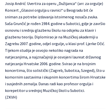
Josip Andrić: Uvertira za operu „Dužijanca“ (arr. za orgulje)
Koncert „Glasovi orgulja u ravnici“ u Beogradu bit će
sniman za potrebe izdavanja istoimenog nosača zvuka.
Saša Grunčić je rođen 1984. godine u Subotici, gdje je završio
osnovnu i srednju glazbenu školu na odsjeku za klavir i
glazbenu teoriju. Diplomirao je na Muzičkoj akademiji u
Zagrebu 2007. godine, odjel orgulje, u klasi prof. Ljerke Očić.
Tijekom studija je osvojio nekoliko nagrada na
natjecanjima, a najznačajniji je osvojeni laureat državnog
natjecanja Hrvatske 2006. godine. Svirao je na brojnim
koncertima, što solistički (Zagreb, Subotica, Szeged), što u
komornim sastavima i skupnim koncertima širom Hrvatske
i susjednih zemalja. Danas radi kao profesor orgulja i
korepetitor u srednjoj Muzičkoj školi u Subotici.
(ZKVH)