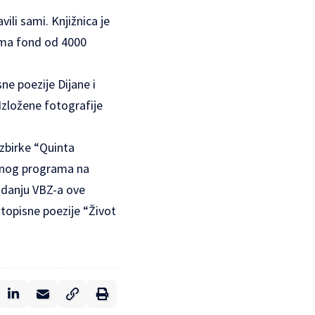
vili sami. Knjižnica je
o ima fond od 4000
ne poezije Dijane i
Izložene fotografije
 zbirke “Quinta
alnog programa na
izdanju VBZ-a ove
putopisne poezije “Život
)