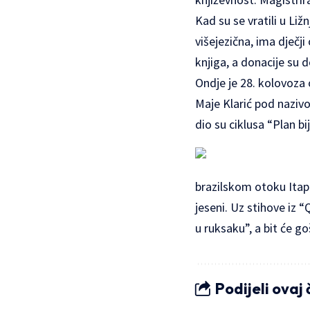
Kad su se vratili u Liž
višejezična, ima dječj
knjiga, a donacije su 
Ondje je 28. kolovoza 
Maje Klarić pod naziv
dio su ciklusa “Plan bi
brazilskom otoku Itapa
jeseni. Uz stihove iz “
u ruksaku”, a bit će g
Podijeli ovaj