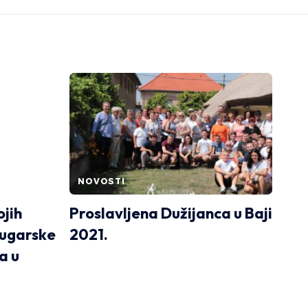
NOVOSTI
ojih
Proslavljena Dužijanca u Baji
bugarske
2021.
a u