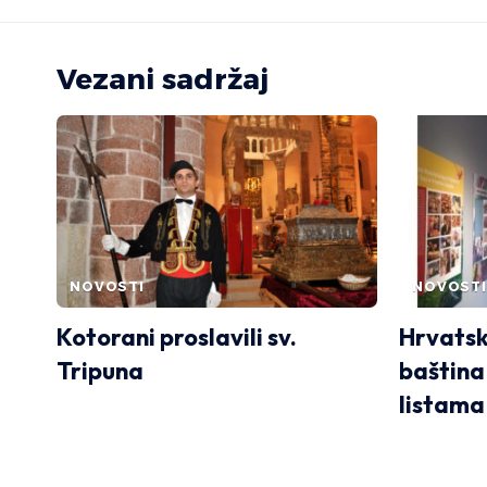
Vezani sadržaj
NOVOSTI
NOVOSTI
Kotorani proslavili sv.
Hrvatsk
Tripuna
baština
listama