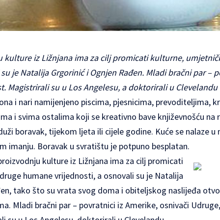
 kulture iz Ližnjana ima za cilj promicati kulturne, umjetn
i su je Natalija Grgorinić i Ognjen Rađen. Mladi bračni par – p
st. Magistrirali su u Los Angelesu, a doktorirali u Clevelandu
ona i nari
namijenjeno piscima, pjesnicima, prevoditeljima, kr
ima i svima ostalima koji se kreativno bave književnošću na 
li duži boravak, tijekom ljeta ili cijele godine. Kuće se nalaze
om imanju. Boravak u svratištu je potpuno besplatan.
oizvodnju kulture iz Ližnjana ima za cilj promicati
 druge humane vrijednosti, a osnovali su je Natalija
en, tako što su vrata svog doma i obiteljskog naslijeđa otvor
. Mladi bračni par – povratnici iz Amerike, osnivači Udruge, 
li su u Los Angelesu, doktorirali u Clevelandu.