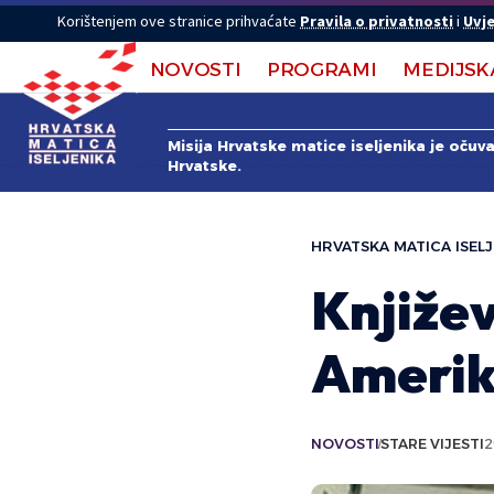
Korištenjem ove stranice prihvaćate
Pravila o privatnosti
i
Uvje
NOVOSTI
PROGRAMI
MEDIJSK
Misija Hrvatske matice iseljenika je očuv
Hrvatske.
HRVATSKA MATICA ISELJ
Književ
Ameri
NOVOSTI
STARE VIJESTI
2