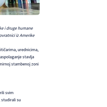
ičke i druge humane
ovratnici iz Amerike
itičarima, urednicima,
raspolaganje stavlja
 u mirnoj stambenoj zoni
ili svim
studirali su