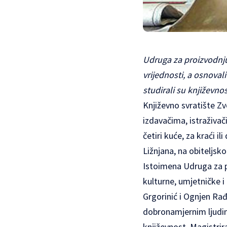
Udruga za proizvodnju
vrijednosti, a osnoval
studirali su književno
Književno svratište
Zv
izdavačima, istraživač
četiri kuće, za kraći i
Ližnjana, na obiteljsk
Istoimena Udruga za pr
kulturne, umjetničke i
Grgorinić i Ognjen Rađ
dobronamjernim ljudima
književnost. Magistrira