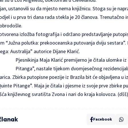
njan, ustanovili su da mjesto nema knjižnicu. Stoga su je napra
i odjel i u prva tri dana rada stekla je 20 članova. Trenutačn
dobrodošle.
otvorena izložba fotografija i održano predstavljanje putopis
om “Južna polutka: prekooceanska putovanja dviju sestara”. 
jega: Australija” autorice Dijane Klarić.
Pjesnikinja Maja Klarić premijerno je čitala ulomke iz
Pitanga”, nastale tijekom dvomjesečnog rezidencij
rica. Zbirka putopisne poezije iz Brazila bit će objavljena u 
Quinte Pitange”. Maja je čitala i pjesme iz svoje prve zbirke 
ošća književnog svratišta
Zvona i nari
do kraja kolovoza. (dšš
 članak
Facebook