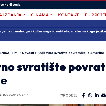
te korištenja
.
A IZDANJA
O NAMA
KONTAKT
EU PROJE
anje nacionalnoga i kulturnoga identiteta, materinskoga jezika 
ENIKA - HMI
>
Novosti
>
Književno svratište povratnika iz Amerike
no svratište povrat
ke
PODIJELI
9. KOLOVOZA 2013.