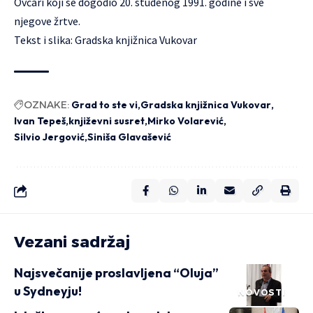
Ovčari koji se dogodio 20. studenog 1991. godine i sve
njegove žrtve.
Tekst i slika: Gradska knjižnica Vukovar
OZNAKE:
Grad to ste vi
Gradska knjižnica Vukovar
Ivan Tepeš
književni susret
Mirko Volarević
Silvio Jergović
Siniša Glavašević
Vezani sadržaj
Najsvečanije proslavljena “Oluja”
u Sydneyju!
NOVOSTI