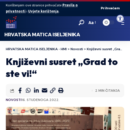
Korištenjem ove stranice prihvaćate
Pravila o
Prihvaćam
privatnosti
i
Uvjete korištenja
.
Open to
Aa
HRVATSKA MATICA ISELJENIKA
HRVATSKA MATICA ISELJENIKA - HMI
>
Novosti
>
Književni susret „Grad to ste vi!“
Književni susret „Grad to
ste vi!“
2 MIN ČITANJA
NOVOSTI
16. STUDENOGA 2022.