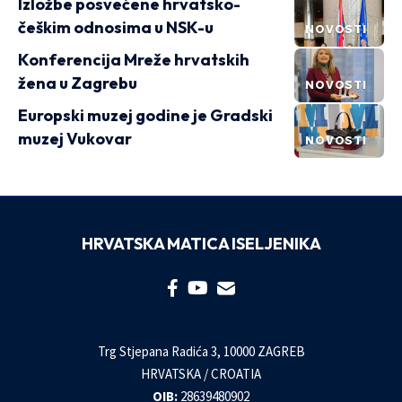
Izložbe posvećene hrvatsko-
češkim odnosima u NSK-u
NOVOSTI
Konferencija Mreže hrvatskih
žena u Zagrebu
NOVOSTI
Europski muzej godine je Gradski
muzej Vukovar
NOVOSTI
HRVATSKA MATICA ISELJENIKA
Trg Stjepana Radića 3, 10000 ZAGREB
HRVATSKA / CROATIA
OIB:
28639480902