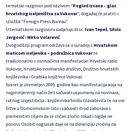
tematski razgovor pod nazivom “
Pogled izvana – glas
hrvatskog iseljeništva za Vukovar
”, događaj će pratiti i
izložba “
Foreign Press Bureau
”.
U tematskom razgovoru sudjeluju dr.sc.
Ivan Tepeš
,
Silvio
Jergović
i
Mirko Volarević
.
Ovogodišnji program održava se u suradnji s
Hrvatskom
maticom iseljenika – podružnica Vukovar
te
tradicionalno s osnivačima manifestacije:
Hrvatski radio
Vukovar
,
Hrvatsko novinarsko društvo
, Društvo hrvatskih
književnika i Gradska knjižnice Vukovar.
Susret je utemeljen 2005. godine kao manifestacija koja na
najprimjereniji način želi sačuvati uspomenu na novinara,
ratnog izvjestitelja i književnika Sinišu Glavaševića te na sve
žrtve u Domovinskom ratu i sačuvati ih od zaborava s
plemenitim ciljem da se sličan zločin nikad i nigdje ne
ponovi. Osobit naglasak daje se na dimenziju zločina na