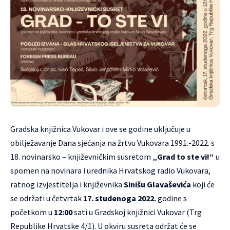
Gradska knjižnica Vukovar
i ove se godine uključuje u
obilježavanje
Dana sjećanja na žrtvu Vukovara
1991.-2022. s
18. novinarsko – književničkim susretom
„Grad to ste vi!“
u
spomen na novinara i urednika Hrvatskog radio Vukovara,
ratnog izvjestitelja i književnika
Sinišu Glavaševića
koji će
se održati u četvrtak
17. studenoga 2022.
godine s
početkom u
12:00
sati u
Gradskoj knjižnici Vukovar
(Trg
Republike Hrvatske 4/1). U okviru susreta održat će se