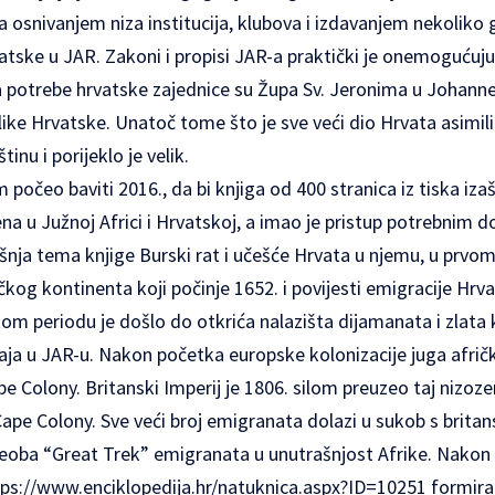
ala osnivanjem niza institucija, klubova i izdavanjem nekoliko
atske u JAR. Zakoni i propisi JAR-a praktički je onemogućuju
za potrebe hrvatske zajednice su Župa Sv. Jeronima u Johann
ke Hrvatske. Unatoč tome što je sve veći dio Hrvata asimili
inu i porijeklo je velik.
 počeo baviti 2016., da bi knjiga od 400 stranica iz tiska iza
na u Južnoj Africi i Hrvatskoj, a imao je pristup potrebnim
šnja tema knjige Burski rat i učešće Hrvata u njemu, u prvom 
ičkog kontinenta koji počinje 1652. i povijesti emigracije Hrv
om periodu je došlo do otkrića nalazišta dijamanata i zlata 
đaja u JAR-u. Nakon početka europske kolonizacije juga afri
e Colony. Britanski Imperij je 1806. silom preuzeo taj nizoze
 Cape Colony. Sve veći broj emigranata dolazi u sukob s brit
 seoba “Great Trek” emigranata u unutrašnjost Afrike. Nakon nj
tps://www.enciklopedija.hr/natuknica.aspx?ID=10251
formiraj