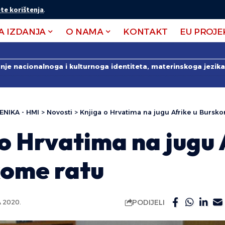
te korištenja
.
A IZDANJA
O NAMA
KONTAKT
EU PROJE
anje nacionalnoga i kulturnoga identiteta, materinskoga jezika 
ENIKA - HMI
>
Novosti
>
Knjiga o Hrvatima na jugu Afrike u Bursk
o Hrvatima na jugu 
kome ratu
PODIJELI
 2020.