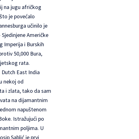
ij na jugu afričkog
 što je povećalo
annesburga učinilo je
– Sjedinjene Američke
g Imperija i Burskih
protiv 50,000 Bura,
vjetskog rata.
i Dutch East India
 u nekoj od
ta i zlata, tako da sam
Hrvata na dijamantnim
 na jednom napuštenom
Boke. Istražujući po
jamantnim poljima. U
sip Sablić je prvi