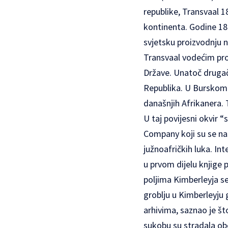
republike, Transvaal 1
kontinenta. Godine 186
svjetsku proizvodnju n
Transvaal vodećim pro
Države. Unatoč drugači
Republika. U Burskom r
današnjih Afrikanera. 
U taj povijesni okvir “
Company koji su se nas
južnoafričkih luka. In
u prvom dijelu knjige
poljima Kimberleyja se
groblju u Kimberleyju g
arhivima, saznao je št
sukobu su stradala oboj