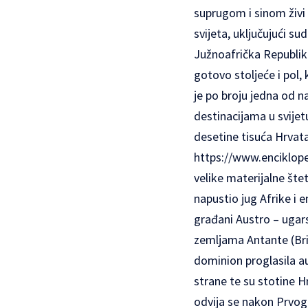
suprugom i sinom živi 
svijeta, uključujući su
Južnoafrička Republik
gotovo stoljeće i pol,
je po broju jedna od n
destinacijama u svijet
desetine tisuća Hrvata
https://www.enciklope
velike materijalne štet
napustio jug Afrike i e
građani Austro – ugar
zemljama Antante (Brit
dominion proglasila 
strane te su stotine H
odvija se nakon Prvog 