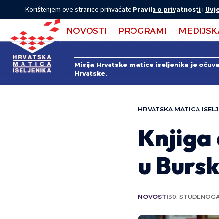
Korištenjem ove stranice prihvaćate
Pravila o privatnosti
i
Uvje
NOVOSTI
PROGRAMI
MEDIJSK
Misija Hrvatske matice iseljenika je očuv
Hrvatske.
HRVATSKA MATICA ISELJ
Knjiga 
u Burs
NOVOSTI
30. STUDENOGA