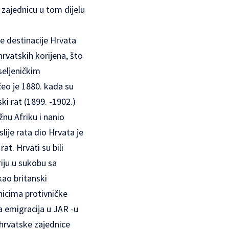
 zajednicu u tom dijelu
e destinacije Hrvata
rvatskih korijena, što
seljeničkim
čeo je 1880. kada su
ki rat (1899. -1902.)
žnu Afriku i nanio
slije rata dio Hrvata je
at. Hrvati su bili
iju u sukobu sa
kao britanski
icima protivničke
a emigracija u JAR -u
 hrvatske zajednice