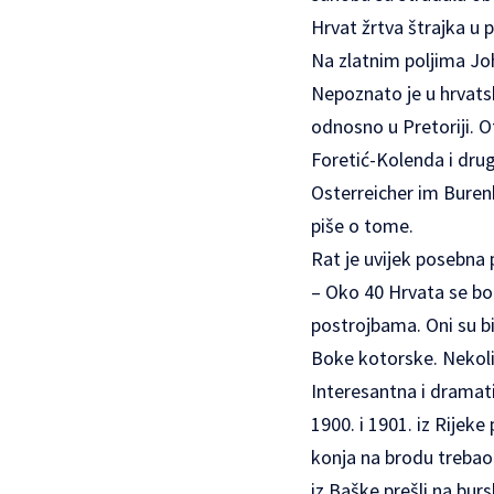
Hrvat žrtva štrajka u p
Na zlatnim poljima Johan
Nepoznato je u hrvatsk
odnosno u Pretoriji. Oto
Foretić-Kolenda i drugi
Osterreicher im Buren
piše o tome.
Rat je uvijek posebna 
– Oko 40 Hrvata se bo
postrojbama. Oni su bil
Boke kotorske. Nekolici
Interesantna i dramati
1900. i 1901. iz Rijeke
konja na brodu trebao j
iz Baške prešli na bur