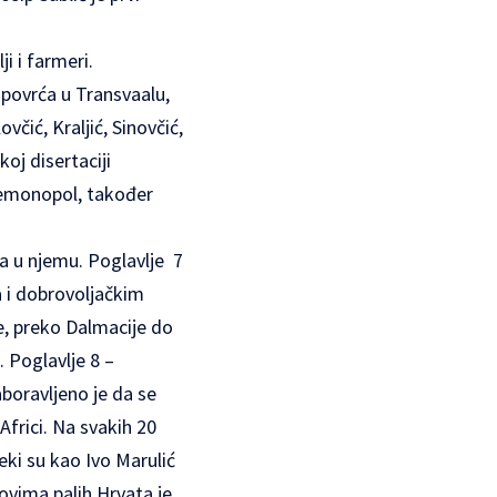
ji i farmeri.
 povrća u Transvaalu,
včić, Kraljić, Sinovčić,
oj disertaciji
semonopol, također
ta u njemu. Poglavlje 7
 i dobrovoljačkim
ke, preko Dalmacije do
. Poglavlje 8 –
boravljeno je da se
Africi. Na svakih 20
neki su kao Ivo Marulić
bovima palih Hrvata je