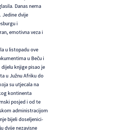
 glasila. Danas nema
. Jedine dvije
esburgu i
ran, emotivna veza i
šla u listopadu ove
 dokumentima u Beču i
dijelu knjige pisao je
ata u Južnu Afriku do
koja su utjecala na
čkog kontinenta
mski posjed i od te
anskom administracijom
e bijeli doseljenici-
u dvije nezavisne