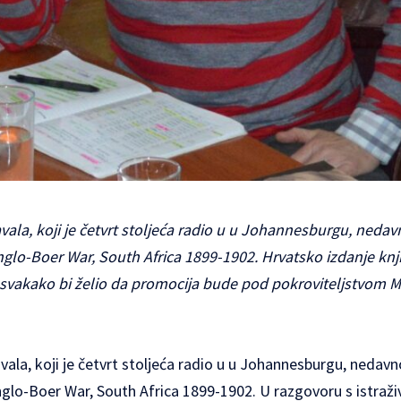
vala, koji je četvrt stoljeća radio u u Johannesburgu, neda
nglo-Boer War, South Africa 1899-1902. Hrvatsko izdanje knj
 i svakako bi želio da promocija bude pod pokroviteljstvom M
vala, koji je četvrt stoljeća radio u u Johannesburgu, nedav
nglo-Boer War, South Africa 1899-1902. U razgovoru s istraži