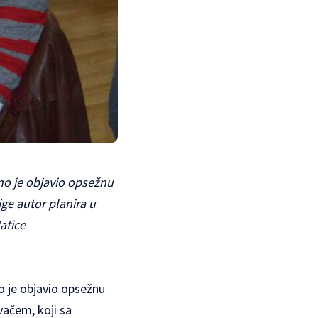
vno je objavio opsežnu
ige autor planira u
atice
no je objavio opsežnu
vačem, koji sa