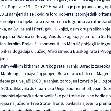
riča. Poglavlje 13 – Oko 80 Hrvata bilo je protjerano zbog op
00.,u namjeri da se likvidira lord Roberts, zapovjednik britan
zarobljeno u tijeku rata i zatvoreno u logorima za ratne zarobl
ka, na Sv. Heleni i Portugalu. U knjizi, osim drugih slika koje 
a Stjepana Dobrića iz Novog Vinodolskog koji je umro na St. H
Jan Jerolim Brajević i spomenuti Ivo Marulić pobjegli iz logo
prikaz događaja u Južnoj Africi između Burskog rata i Prvog
jima.
u svim velikim bitkama Burskog rata. Franjo Barac iz zaseoka
 Mafikenga i u najvećoj pobjedi Bura u ratu u bitci na Mager
debergu u veljači 1900. je ranjen, zarobljen i završio je u logor
 1920. odlikovala Južnoafrička Unija. Spomenuti Stjepan Dobri
 pripadnici njemačke dobrovoljačke postrojbe koja se borila na
trojba na južnom-Free State- frontu povlačila sjeverno prem
morica pripadnika postrojbe su zaostala iza glavnine, a međ