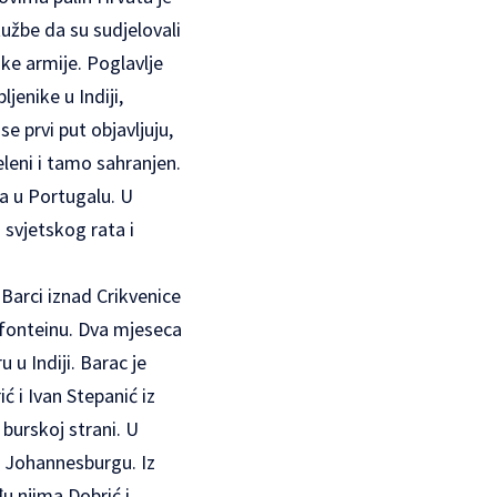
tužbe da su sudjelovali
ske armije. Poglavlje
jenike u Indiji,
se prvi put objavljuju,
eleni i tamo sahranjen.
ra u Portugalu. U
 svjetskog rata i
 Barci iznad Crikvenice
sfonteinu. Dva mjeseca
u u Indiji. Barac je
ć i Ivan Stepanić iz
 burskoj strani. U
a Johannesburgu. Iz
u njima Dobrić i