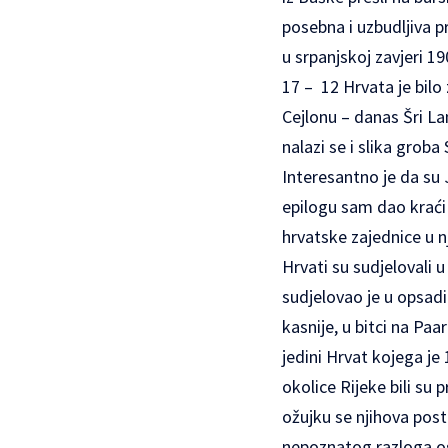
posebna i uzbudljiva p
u srpanjskoj zavjeri 19
17 – 12 Hrvata je bilo 
Cejlonu – danas Šri Lan
nalazi se i slika grob
Interesantno je da su 
epilogu sam dao kraći 
hrvatske zajednice u n
Hrvati su sudjelovali 
sudjelovao je u opsadi
kasnije, u bitci na Paar
jedini Hrvat kojega je
okolice Rijeke bili su
ožujku se njihova pos
nepoznatog razloga os