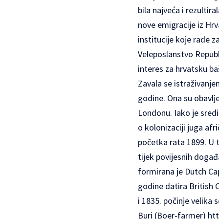
bila najveća i rezultir
nove emigracije iz Hrv
institucije koje rade 
Veleposlanstvo Republi
interes za hrvatsku bašt
Zavala se istraživanjem
godine. Ona su obavlje
Londonu. Iako je sredi
o kolonizaciji juga afr
početka rata 1899. U t
tijek povijesnih doga
formirana je Dutch Cap
godine datira British
i 1835. počinje velika
Buri (Boer-farmer)
ht