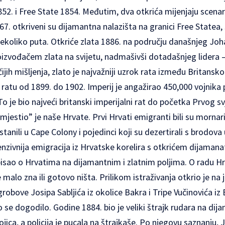
852. i Free State 1854. Međutim, dva otkrića mijenjaju scenar
7. otkriveni su dijamantna nalazišta na granici Free Statea,
ekoliko puta. Otkriće zlata 1886. na području današnjeg Joh
izvođačem zlata na svijetu, nadmašivši dotadašnjeg lidera 
jih mišljenja, zlato je najvažniji uzrok rata između Britansko
atu od 1899. do 1902. Imperij je angažirao 450,000 vojnika 
To je bio najveći britanski imperijalni rat do početka Prvog s
smjestio” je naše Hrvate. Prvi Hrvati emigranti bili su mornar
tanili u Cape Colony i pojedinci koji su dezertirali s brodova
tenzivnija emigracija iz Hrvatske korelira s otkrićem dijamana
 pisao o Hrvatima na dijamantnim i zlatnim poljima. O radu 
 malo zna ili gotovo ništa. Prilikom istraživanja otkrio je
robove Josipa Sabljića iz okolice Bakra i Tripe Vučinovića iz 
o se dogodilo. Godine 1884. bio je veliki štrajk rudara na di
ica, a policija je pucala na štrajkaše. Po njegovu saznanju, Jo