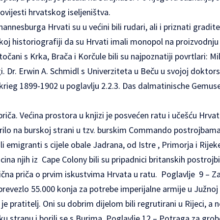
ovijesti hrvatskog iseljeništva.
nesburga Hrvati su u većini bili rudari, ali i priznati graditel
oj historiografiji da su Hrvati imali monopol na proizvodnju
čani s Krka, Brača i Korčule bili su najpoznatiji povrtlari: Milo
. Dr. Erwin A. Schmidl s Univerziteta u Beču u svojoj doktorsk
krieg 1899-1902 u poglavlju 2.2.3. Das dalmatinische Gemu
priča. Većina prostora u knjizi je posvećen ratu i učešću Hrva
rilo na burskoj strani u tzv. burskim Commando postrojbama
i emigranti s cijele obale Jadrana, od Istre , Primorja i Rije
na njih iz Cape Colony bili su pripadnici britanskih postrojbi
čna priča o prvim iskustvima Hrvata u ratu. Poglavlje 9 – Za
 prevezlo 55.000 konja za potrebe imperijalne armije u Južnoj 
e pratitelj. Oni su dobrim dijelom bili regrutirani u Rijeci, a 
sku stranu i borili se s Burima. Poglavlje 12 – Potraga za gro