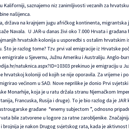
u Kaliforniji, saznajemo niz zanimljivosti vezanih za hrvatsku
dbine našijenca.
a, država na krajnjem jugu afričkog kontinenta, migrantska j
 kaže Navala. U JAR-u danas živi oko 7.000 Hrvata i građana h
ajmanjih hrvatskih kolonija u usporedbi s ostalim hrvatskim i
u. Što je razlog tome? Tzv. prvi val emigracije iz Hrvatske po
 emigrirale u Sjevernu, Južnu Ameriku i Australiju. Anglo-burs
dija.hr/natuknica.aspx?ID=10303
prekinuo je emigraciju u Ju
e hrvatskoj koloniji od kojih se nije oporavila. Za vrijeme i po
migrirao većinom u SAD. Nove neprilike je donio Prvi svjetski r
ske Monarhije, koja je u ratu držala stranu Njemačkom Imper
anija, Francuska, Rusija i druge). To je bio razlog da je JAR 
austrougarske građane “enemy subjectom ”, odnosno pripadn
rvata bile zatvorene u logore za ratne zarobljenike. Značajnij
i brojnija je nakon Drugog svjetskog rata, kada je aktivnost