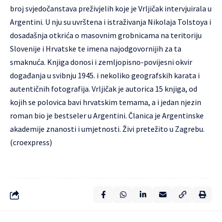
broj svjedočanstava preživjelih koje je Vrljičak intervjuirala u
Argentini. U nju su uvrštena i istraživanja Nikolaja Tolstoya i
dosadašnja otkrića o masovnim grobnicama na teritoriju
Slovenije i Hrvatske te imena najodgovornijih za ta
smaknuća. Knjiga donosi i zemljopisno-povijesni okvir
događanja u svibnju 1945. i nekoliko geografskih karata i
autentičnih fotografija. Vrljičak je autorica 15 knjiga, od
kojih se polovica bavi hrvatskim temama, a i jedan njezin
roman bio je bestseler u Argentini. Članica je Argentinske
akademije znanosti i umjetnosti. Živi pretežito u Zagrebu.
(croexpress)