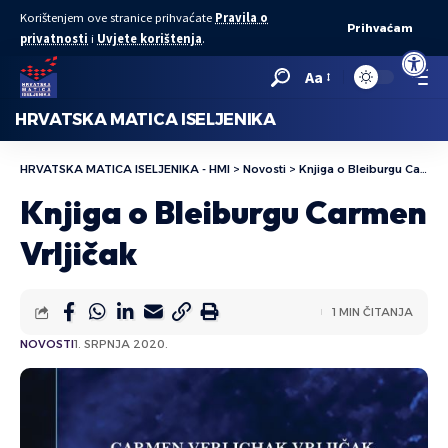
Korištenjem ove stranice prihvaćate
Pravila o
Prihvaćam
privatnosti
i
Uvjete korištenja
.
Open to
Aa
HRVATSKA MATICA ISELJENIKA
HRVATSKA MATICA ISELJENIKA - HMI
>
Novosti
>
Knjiga o Bleiburgu Carmen Vrljičak
Knjiga o Bleiburgu Carmen
Vrljičak
1 MIN ČITANJA
NOVOSTI
1. SRPNJA 2020.