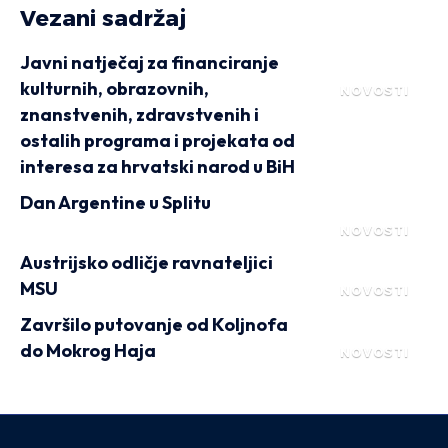
Vezani sadržaj
Javni natječaj za financiranje
kulturnih, obrazovnih,
NOVOSTI
znanstvenih, zdravstvenih i
ostalih programa i projekata od
interesa za hrvatski narod u BiH
Dan Argentine u Splitu
NOVOSTI
Austrijsko odličje ravnateljici
MSU
NOVOSTI
Završilo putovanje od Koljnofa
do Mokrog Haja
NOVOSTI