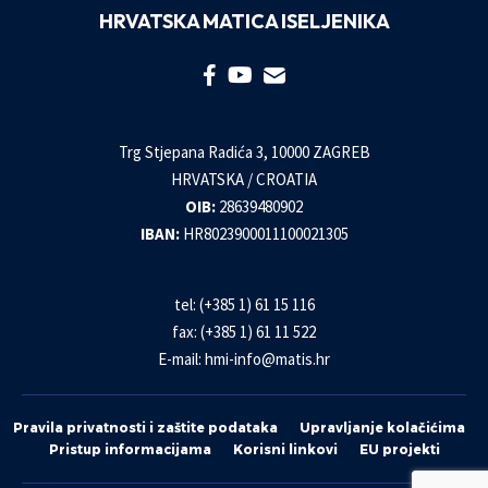
HRVATSKA MATICA ISELJENIKA
Trg Stjepana Radića 3, 10000 ZAGREB
HRVATSKA / CROATIA
OIB:
28639480902
IBAN:
HR8023900011100021305
tel: (+385 1) 61 15 116
fax: (+385 1) 61 11 522
E-mail:
hmi-info@matis.hr
Pravila privatnosti i zaštite podataka
Upravljanje kolačićima
Pristup informacijama
Korisni linkovi
EU projekti