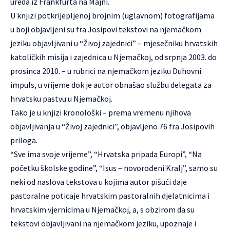
ureda iz Frankfurta na Majni.
U knjizi potkrijepljenoj brojnim (uglavnom) fotografijama
u boji objavljeni su fra Josipovi tekstovi na njemačkom
jeziku objavljivani u “Živoj zajednici” – mjesečniku hrvatskih
katoličkih misija i zajednica u Njemačkoj, od srpnja 2003. do
prosinca 2010. – u rubrici na njemačkom jeziku Duhovni
impuls, u vrijeme dok je autor obnašao službu delegata za
hrvatsku pastvu u Njemačkoj.
Tako je u knjizi kronološki – prema vremenu njihova
objavljivanja u “Živoj zajednici”, objavljeno 76 fra Josipovih
priloga.
“Sve ima svoje vrijeme”, “Hrvatska pripada Europi”, “Na
početku školske godine”, “Isus – novorođeni Kralj”, samo su
neki od naslova tekstova u kojima autor pišući daje
pastoralne poticaje hrvatskim pastoralnih djelatnicima i
hrvatskim vjernicima u Njemačkoj, a, s obzirom da su
tekstovi objavljivani na njemačkom jeziku, upoznaje i