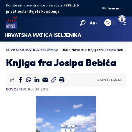
Korištenjem ove stranice prihvaćate
Pravila o
Prihvaćam
privatnosti
i
Uvjete korištenja
.
Open to
Aa
HRVATSKA MATICA ISELJENIKA
HRVATSKA MATICA ISELJENIKA - HMI
>
Novosti
>
Knjiga fra Josipa Bebića
Knjiga fra Josipa Bebića
3 MIN ČITANJA
NOVOSTI
30. RUJNA 2012.