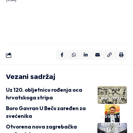
Vezani sadržaj
Uz 120. obljetnicu rođenja oca
hrvatskoga stripa
NOVOSTI
Boro Gavran U Beču zaređen za
svećenika
NOVOSTI
NOVOSTI
Otvorena nova zagrebačka
STARE