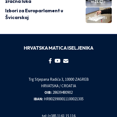
zračna luka
VIJESTI
Izbori za Europarlament u
Švicarskoj
NOVOSTI
HRVATSKA MATICA ISELJENIKA
Trg Stjepana Radića 3, 10000 ZAGREB
HRVATSKA / CROATIA
OIB:
28639480902
IBAN:
HR8023900011100021305
tel: (+385 1) 61 15 116