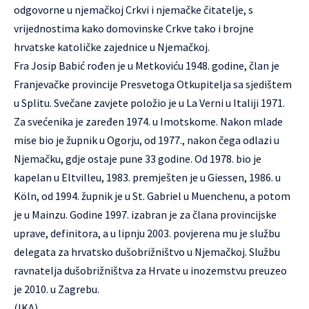
odgovorne u njemačkoj Crkvi i njemačke čitatelje, s
vrijednostima kako domovinske Crkve tako i brojne
hrvatske katoličke zajednice u Njemačkoj.
Fra Josip Babić rođen je u Metkoviću 1948. godine, član je
Franjevačke provincije Presvetoga Otkupitelja sa sjedištem
u Splitu. Svečane zavjete položio je u La Verni u Italiji 1971.
Za svećenika je zaređen 1974. u Imotskome. Nakon mlade
mise bio je župnik u Ogorju, od 1977., nakon čega odlazi u
Njemačku, gdje ostaje pune 33 godine. Od 1978. bio je
kapelan u Eltvilleu, 1983. premješten je u Giessen, 1986. u
Köln, od 1994. župnik je u St. Gabriel u Muenchenu, a potom
je u Mainzu. Godine 1997. izabran je za člana provincijske
uprave, definitora, a u lipnju 2003. povjerena mu je službu
delegata za hrvatsko dušobrižništvo u Njemačkoj. Službu
ravnatelja dušobrižništva za Hrvate u inozemstvu preuzeo
je 2010. u Zagrebu.
(IKA)