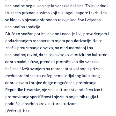
nacionalne nego i kao dijela svjetske baštine. To je ujedno i
izuzetno priznanje svima koji su ulagali napore i skrbili da
se klapsko pjevanje slobodno razvija kao živa i vrijedna
nacionalna tradicija.
Bit će to snažan poticaj da ono i nadalje živi, provođenjem i
poduzimanjem raznovrsnih mjera popularizacije. No to
znači i preuzimanje obveza, na međunarodnoj i na
nacionalnoj razini, da se tako visoko valorizirano kulturno
dobro nadalje čuva, prenosi i promiče kao dio svjetske
baštine. Uvrštavanjem na reprezentativni popis priznati
međunarodni status našeg nematerijalnog kulturnog
dobra otvara i brojne druge mogućnosti promicanja
Republike Hrvatske, njezine kulture i stvaralaštva kao i
promoviranja specifičnosti njezinih pojedinih regija i
područja, posebno kroz kulturni turizam.
(Večernji list)