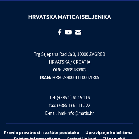
HRVATSKA MATICA ISELJENIKA
Trg Stjepana Radića 3, 10000 ZAGREB
HRVATSKA / CROATIA
OIB:
28639480902
IBAN:
HR8023900011100021305
tel: (+385 1) 61 15 116
fax: (+385 1) 61 11 522
E-mail:
hmi-info@matis.hr
Pravila privatnosti i zaštite podataka
Upravljanje kolačićima
Pristup informacijama
Korisni linkovi
EU projekti