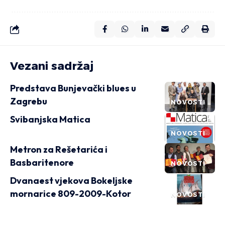
Vezani sadržaj
Predstava Bunjevački blues u
Zagrebu
NOVOSTI
Svibanjska Matica
NOVOSTI
Metron za Rešetarića i
Basbaritenore
NOVOSTI
Dvanaest vjekova Bokeljske
mornarice 809-2009-Kotor
NOVOSTI