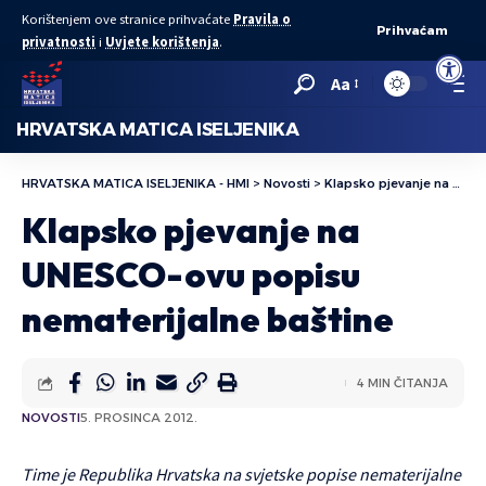
Korištenjem ove stranice prihvaćate
Pravila o
Prihvaćam
privatnosti
i
Uvjete korištenja
.
Open to
Aa
HRVATSKA MATICA ISELJENIKA
HRVATSKA MATICA ISELJENIKA - HMI
>
Novosti
>
Klapsko pjevanje na UNESCO-ovu popisu nematerijalne baštine
Klapsko pjevanje na
UNESCO-ovu popisu
nematerijalne baštine
4 MIN ČITANJA
NOVOSTI
5. PROSINCA 2012.
Time je Republika Hrvatska na svjetske popise nematerijalne