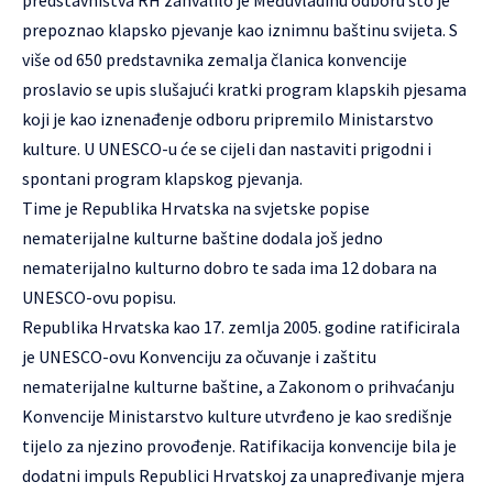
predstavništva RH zahvalilo je Međuvladinu odboru što je
prepoznao klapsko pjevanje kao iznimnu baštinu svijeta. S
više od 650 predstavnika zemalja članica konvencije
proslavio se upis slušajući kratki program klapskih pjesama
koji je kao iznenađenje odboru pripremilo Ministarstvo
kulture. U UNESCO-u će se cijeli dan nastaviti prigodni i
spontani program klapskog pjevanja.
Time je Republika Hrvatska na svjetske popise
nematerijalne kulturne baštine dodala još jedno
nematerijalno kulturno dobro te sada ima 12 dobara na
UNESCO-ovu popisu.
Republika Hrvatska kao 17. zemlja 2005. godine ratificirala
je UNESCO-ovu Konvenciju za očuvanje i zaštitu
nematerijalne kulturne baštine, a Zakonom o prihvaćanju
Konvencije Ministarstvo kulture utvrđeno je kao središnje
tijelo za njezino provođenje. Ratifikacija konvencije bila je
dodatni impuls Republici Hrvatskoj za unapređivanje mjera