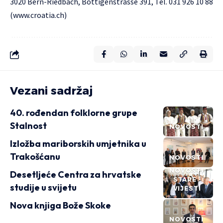
3020 Bern-Riedbach, Bottigenstrasse 391, Tel. 031 926 10 88
(
www.croatia.ch
)
Vezani sadržaj
40. rođendan folklorne grupe
Stalnost
NOVOSTI
Izložba mariborskih umjetnika u
Trakošćanu
NOVOSTI
NOVOSTI
Desetljeće Centra za hrvatske
STARE
studije u svijetu
VIJESTI
Nova knjiga Bože Skoke
NOVOSTI