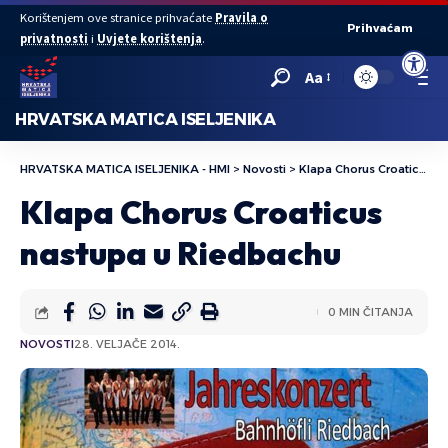
Korištenjem ove stranice prihvaćate
Pravila o
Prihvaćam
privatnosti
i
Uvjete korištenja
.
Open to
Aa
HRVATSKA MATICA ISELJENIKA
HRVATSKA MATICA ISELJENIKA - HMI
>
Novosti
>
Klapa Chorus Croaticus nastupa u Riedbachu
Klapa Chorus Croaticus
nastupa u Riedbachu
0 MIN ČITANJA
NOVOSTI
28. VELJAČE 2014.