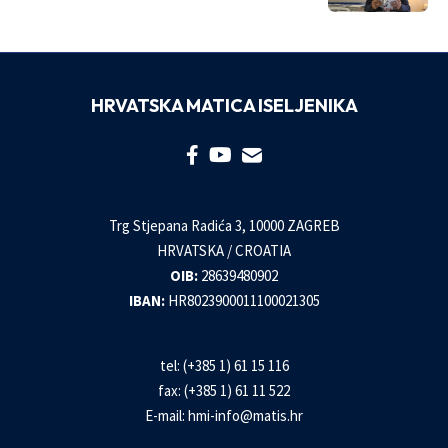
HRVATSKA MATICA ISELJENIKA
Trg Stjepana Radića 3, 10000 ZAGREB
HRVATSKA / CROATIA
OIB:
28639480902
IBAN:
HR8023900011100021305
tel: (+385 1) 61 15 116
fax: (+385 1) 61 11 522
E-mail:
hmi-info@matis.hr