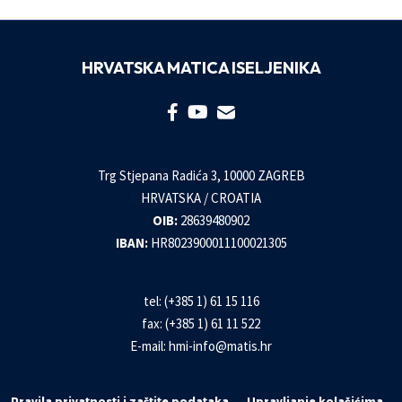
HRVATSKA MATICA ISELJENIKA
Trg Stjepana Radića 3, 10000 ZAGREB
HRVATSKA / CROATIA
OIB:
28639480902
IBAN:
HR8023900011100021305
tel: (+385 1) 61 15 116
fax: (+385 1) 61 11 522
E-mail:
hmi-info@matis.hr
Pravila privatnosti i zaštite podataka
Upravljanje kolačićima