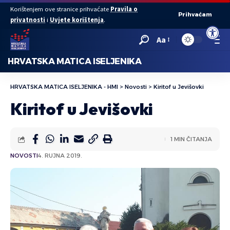
Korištenjem ove stranice prihvaćate
Pravila o
Prihvaćam
privatnosti
i
Uvjete korištenja
.
Open to
Aa
HRVATSKA MATICA ISELJENIKA
HRVATSKA MATICA ISELJENIKA - HMI
>
Novosti
>
Kiritof u Jevišovki
Kiritof u Jevišovki
1 MIN ČITANJA
NOVOSTI
4. RUJNA 2019.