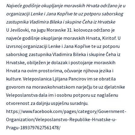
Najveće godišnje okupljanje moravskih Hrvata održano je u
organizaciji Lenke i Jana Kopřive te uz potporu saborskog
zastupnika Vladimira Bileka i skupine Čeha iz Hrvatske
U Jevišovki, na jugu Moravske 31. kolovoza održano je
najveće godišnje okupljanje moravskih Hrvata, Kiritof. U
izvrsnoj organizaciji Lenke i Jana Kopřive te uz potporu
saborskog zastupnika Vladimira Bileka i skupine Čeha iz
Hrvatske, obilježen je dolazak i postojanje moravskih
Hrvata na ovim prostorima, očuvanje njihova jezika i
kulture. Veleposlanica Ljiljana Pancirov im se obratila
govorom na moravskohrvatskom narječju te uz djelatnike
Veleposlanstva dala im i osobnu potporu uz naglašenu
otvorenost za daljnju uspješnu suradnju.
https://www.facebook.com/pages/category/Government-
Organization/Veleposlanstvo-Republike-Hrvatske-u-
Pragu-1893797627561478/