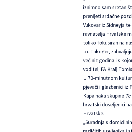
iznimno sam sretan št
prenijeti srdačne pozd
Vukovar iz Sidneyja t
ravnatelja Hrvatske mat
toliko fokusiran na na
to. Također, zahvaljuje
već niz godina i s ko
voditelj FA Kralj Tomi
U 70-minutnom kulturno
pjevači i glazbenici iz
Kapa haka skupine
Te
hrvatski doseljenici na
Hrvatske.
„Suradnja s domicilnim
različitih useljenika i