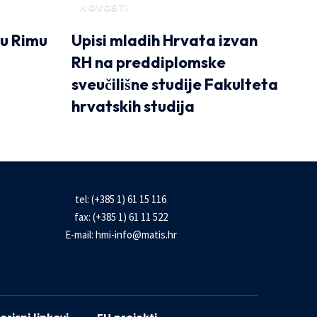
NOVOSTI
 u Rimu
Upisi mladih Hrvata izvan
RH na preddiplomske
sveučilišne studije Fakulteta
hrvatskih studija
tel: (+385 1) 61 15 116
fax: (+385 1) 61 11 522
E-mail:
hmi-info@matis.hr