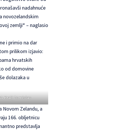
 pronašavši nadahnuće
 na novozelandskim
voj zemlji“ – naglasio
e i primio na dar
om prilikom izjavio:
edbama hrvatskih
leko od domovine
iše dolazaka u
FA Kralj Tomislav
 na Novom Zelandu, a
aju 166. obljetnicu
inantno predstavlja