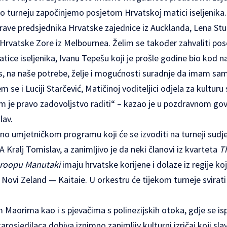
o turneju započinjemo posjetom Hrvatskoj matici iseljenika
rave predsjednika Hrvatske zajednice iz Aucklanda, Lena Stul
e Hrvatske Zore iz Melbournea. Želim se također zahvaliti p
ice iseljenika, Ivanu Tepešu koji je prošle godine bio kod nas 
s, na naše potrebe, želje i mogućnosti suradnje da imam samo
m se i Luciji Starčević, Matičinoj voditeljici odjela za kultu
jom je pravo zadovoljstvo raditi“ – kazao je u pozdravnom go
slav.
 umjetničkom programu koji će se izvoditi na turneji sudjel
 FA Kralj Tomislav, a zanimljivo je da neki članovi iz kvarteta
T
 roopu Manutaki
imaju hrvatske korijene i dolaze iz regije koj
 Novi Zeland — Kaitaie. U orkestru će tijekom turneje svirati i
 Maorima kao i s pjevačima s polinezijskih otoka, gdje se isp
 starosjedilaca dobiva iznimno zanimljiv kulturni izričaj koji s