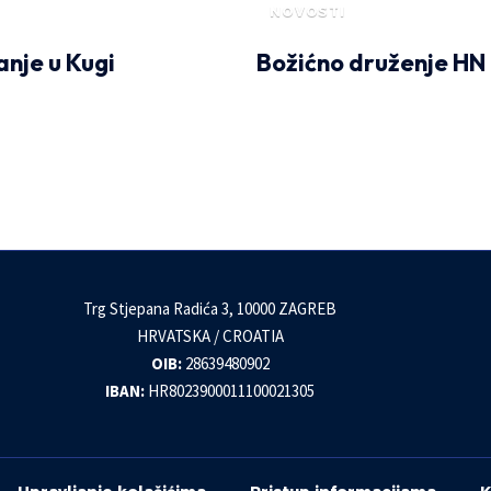
NOVOSTI
nje u Kugi
Božićno druženje HN
Trg Stjepana Radića 3, 10000 ZAGREB
HRVATSKA / CROATIA
OIB:
28639480902
IBAN:
HR8023900011100021305