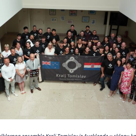
olklornog ansambla Kralj Tomislav iz Aucklanda u sklopu ko