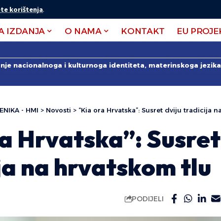
te korištenja
.
A IZDANJA
O NAMA
KONTAKT
EU PROJE
anje nacionalnoga i kulturnoga identiteta, materinskoga jezika 
ENIKA - HMI
>
Novosti
>
“Kia ora Hrvatska”: Susret dviju tradicija 
a Hrvatska”: Susret
ja na hrvatskom tlu
PODIJELI