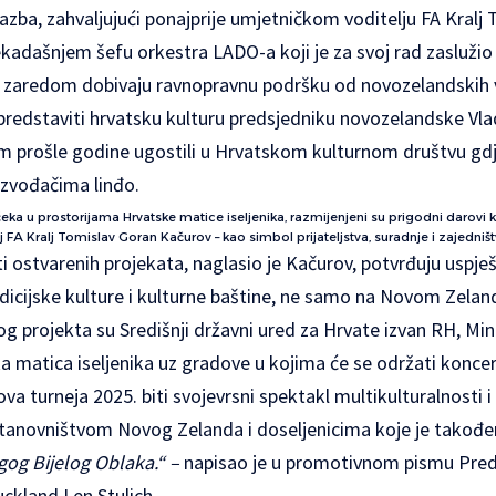
lazba, zahvaljujući ponajprije umjetničkom voditelju FA Kralj
kadašnjem šefu orkestra LADO-a koji je za svoj rad zaslužio
nu zaredom dobivaju ravnopravnu podršku od novozelandskih 
 predstaviti hrvatsku kulturu predsjedniku novozelandske Vl
m prošle godine ugostili u Hrvatskom kulturnom društvu gdj
zvođačima linđo.
a u prostorijama Hrvatske matice iseljenika, razmijenjeni su prigodni darovi koj
lj FA Kralj Tomislav Goran Kačurov – kao simbol prijateljstva, suradnje i zajedniš
ti ostvarenih projekata, naglasio je Kačurov, potvrđuju uspje
dicijske kulture i kulturne baštine, ne samo na Novom Zelandu
og projekta su Središnji državni ured za Hrvate izvan RH, Mi
ska matica iseljenika uz gradove u kojima će se održati koncer
ova turneja 2025. biti svojevrsni spektakl multikulturalnosti
tanovništvom Novog Zelanda i doseljenicima koje je također u
ugog
Bijelog Oblaka.“ –
napisao je u promotivnom pismu Pre
ckland Len Stulich.