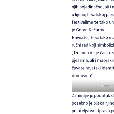
njih pojedinačno, ali 
u lijepoj hrvatskoj p
festivalima te tako u
je Goran Kačurov.
Ravnatelj Hrvatske ma
ručni rad koji simboli
„Iznimna mi je čast i 
pjesama, ali i maorsk
čuvate hrvatski identi
domovinu“
Tatjana
Zanimljiv je podatak d
posebno je bliska njih
prijateljstva. Upravo