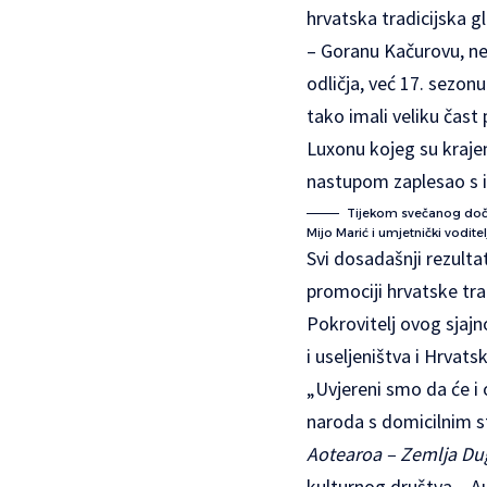
hrvatska tradicijska g
– Goranu Kačurovu, ne
odličja, već 17. sezo
tako imali veliku čast
Luxonu kojeg su kraje
nastupom zaplesao s i
Tijekom svečanog doček
Mijo Marić i umjetnički vodite
Svi dosadašnji rezulta
promociji hrvatske tra
Pokrovitelj ovog sjajn
i useljeništva i Hrvat
„Uvjereni smo da će i 
naroda s domicilnim s
Aotearoa – Zemlja D
kulturnog društva – Au