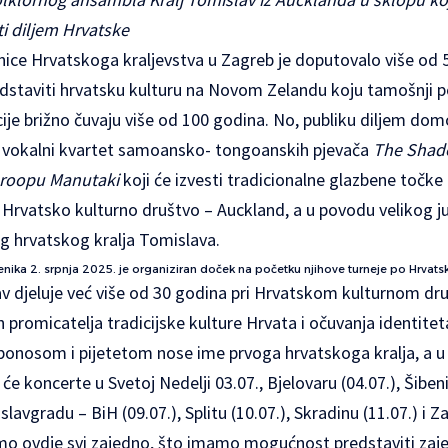
ti diljem Hrvatske
nice Hrvatskoga kraljevstva u Zagreb je doputovalo više od 5
staviti hrvatsku kulturu na Novom Zelandu koju tamošnji p
cije brižno čuvaju više od 100 godina. No, publiku diljem dom
i vokalni kvartet samoansko- tongoanskih pjevača
The Shad
 roopu Manutaki
koji će izvesti tradicionalne glazbene točk
 Hrvatsko kulturno društvo – Auckland, a u povodu velikog jub
og hrvatskog kralja Tomislava.
jenika 2. srpnja 2025. je organiziran doček na početku njihove turneje po Hrvats
lav djeluje već više od 30 godina pri Hrvatskom kulturnom dr
jih promicatelja tradicijske kulture Hrvata i očuvanja identit
onosom i pijetetom nose ime prvoga hrvatskoga kralja, a u
će koncerte u Svetoj Nedelji 03.07., Bjelovaru (04.07.), Šiben
lavgradu – BiH (09.07.), Splitu (10.07.), Skradinu (11.07.) i Z
o ovdje svi zajedno, što imamo mogućnost predstaviti zajed