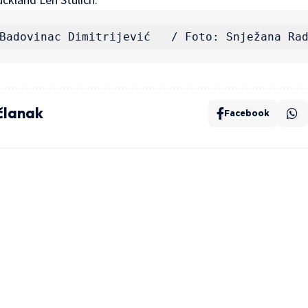
Badovinac Dimitrijević   / Foto: Snježana Ra
 članak
Facebook