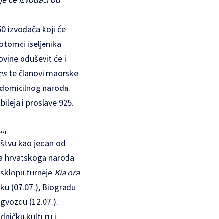
0 izvođača koji će
otomci iseljenika
ovine oduševit će i
es
te članovi maorske
e domicilnog naroda.
ileja i proslave 925.
koj
uštvu kao jedan od
eta hrvatskoga naroda
 sklopu turneje
Kia ora
iku (07.07.), Biogradu
agvozdu (12.07.).
ničku kulturu i