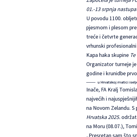
01.-13 srpnja nastupa
U povodu 1100. obljet
pjesmom i plesom pred
treće i četvrte genera
vrhunski profesionaln
Kapa haka skupine
Te
Organizator turneje je
godine i krunidbe prv
u Hrvatskoj matici isel
Inače, FA Kralj Tomis
najvećih i najuspješni
na Novom Zelandu. S p
Hrvatska 2025.
održat 
na Moru (08.07.), Tomis
„Presretan sam što sm