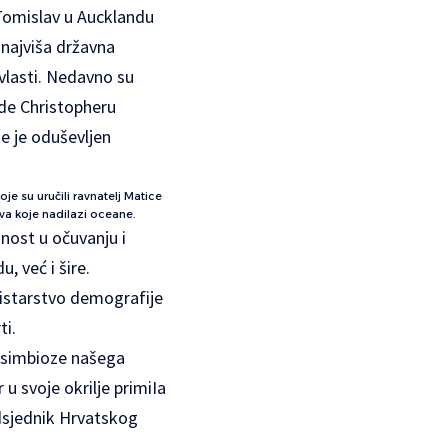
 Tomislav u Aucklandu
 najviša državna
vlasti. Nedavno su
ade Christopheru
e je oduševljen
e su uručili ravnatelj Matice
tva koje nadilazi oceane.
šnost u očuvanju i
, već i šire.
nistarstvo demografije
ti.
 i simbioze našega
 svoje okrilje primiIa
dsjednik Hrvatskog