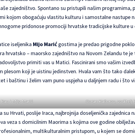
i naše zajedništvo. Spontano su pristupili našim programima,
jesmi kojom obogaćuju vlastitu kulturu i samostalne nastupe
mnogome pridonose promociji hrvatske tradicijske kulture u o
tice iseljenika
Mijo Marić
gostima je predao prigodne poklon
zira hrvatsko – maorsko zajedništvo na Novom Zelandu te je t
zadovoljstvo primiti vas u Matici. Fascinirani smo vašim izv
im plesom koji je uistinu jedinstven. Hvala vam što tako da
tet i baštinu i želim vam puno uspjeha u daljnjem radu i što v
 Rau i Mijo Marić
Goran Kačurov, voditelj 
a su Hrvati, poslije Iraca, najbrojnija doseljenička zajednica
ova veza s domicilnim Maorima s kojima ove godine obilježav
 profesionalnim, multikulturalnim pristupom, u kojem se dom