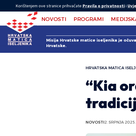
Korištenjem ove stranice prihvaćate
Pravila o privatnosti
i
Uvje
NOVOSTI
PROGRAMI
MEDIJSK
Misija Hrvatske matice iseljenika je očuv
Hrvatske.
HRVATSKA MATICA ISELJ
“Kia or
tradici
NOVOSTI
2. SRPNJA 2025.