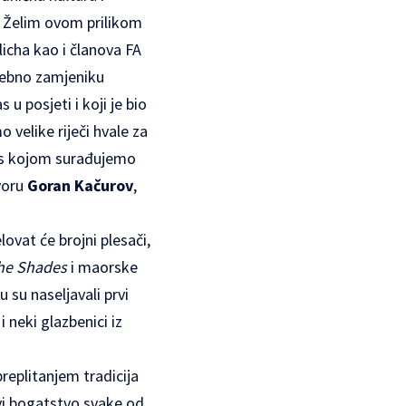
. Želim ovom prilikom
icha kao i članova FA
osebno zamjeniku
u posjeti i koji je bio
 velike riječi hvale za
ru s kojom surađujemo
voru
Goran Kačurov
,
ovat će brojni plesači,
he
Shades
i maorske
u su naseljavali prvi
 neki glazbenici iz
replitanjem tradicija
lavi bogatstvo svake od