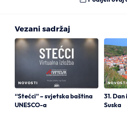
Vezani sadržaj
NOVOSTI
NOVOSTI
“Stećci” – svjetska baština
31. Dan 
UNESCO-a
Suska