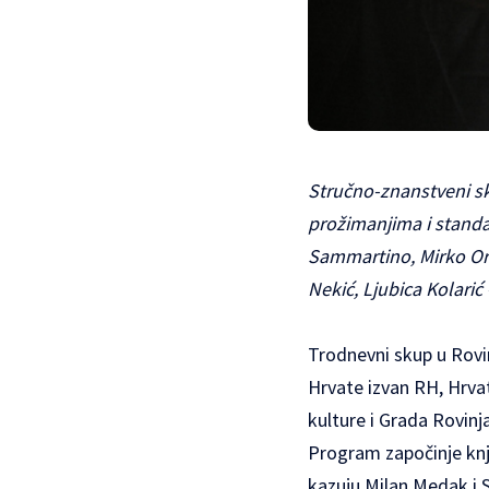
Stručno-znanstveni sk
prožimanjima i standa
Sammartino, Mirko Orli
Nekić, Ljubica Kolarić
Trodnevni
skup
u Rovin
Hrvate izvan RH, Hrvat
kulture i Grada Rovinj
Program započinje knj
kazuju Milan Medak i S