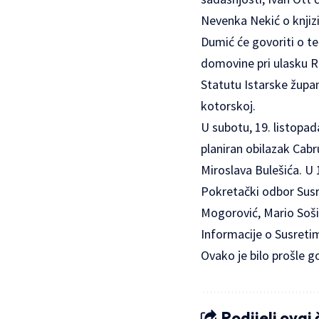
Nevenka Nekić o knjizi
Dumić će govoriti o t
domovine pri ulasku R
Statutu Istarske župa
kotorskoj.
U subotu, 19. listopada
planiran obilazak Cab
Miroslava Bulešića. U 
Pokretački odbor Susr
Mogorović, Mario Sošić
Informacije o Susretim
Ovako je bilo prošle g
Podijeli ovaj