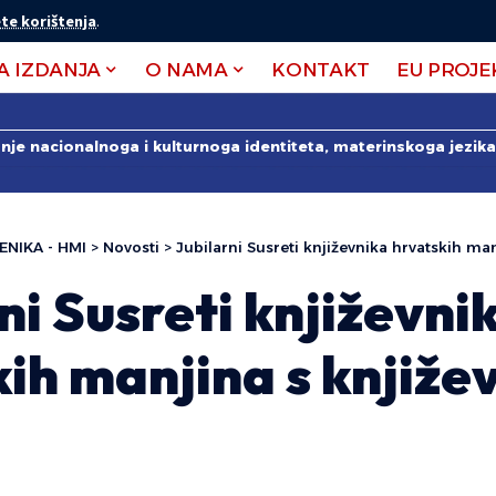
te korištenja
.
A IZDANJA
O NAMA
KONTAKT
EU PROJE
anje nacionalnoga i kulturnoga identiteta, materinskoga jezika 
ENIKA - HMI
>
Novosti
>
Jubilarni Susreti književnika hrvatskih manj
ni Susreti književni
ih manjina s knjiže