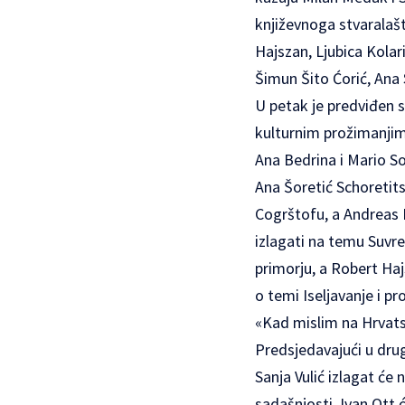
književnoga stvaralašt
Hajszan, Ljubica Kola
Šimun Šito Ćorić, Ana 
U petak je predviđen 
kulturnim prožimanjima
Ana Bedrina i Mario So
Ana Šoretić Schoretit
Cogrštofu, a Andreas 
izlagati na temu Suvr
primorju, a Robert Ha
o temi Iseljavanje i pr
«Kad mislim na Hrvats
Predsjedavajući u drug
Sanja Vulić izlagat će
sadašnjosti, Ivan Ott 