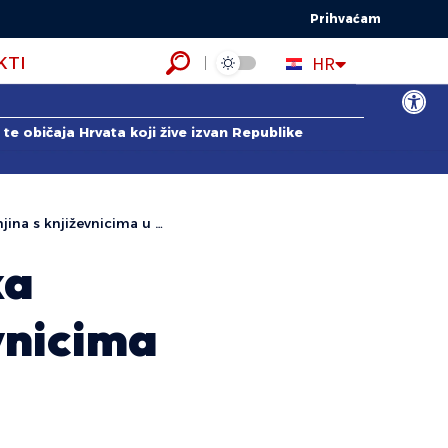
Prihvaćam
EN
HR
KTI
ES
Open to
te običaja Hrvata koji žive izvan Republike
ina s književnicima u RH
ka
vnicima