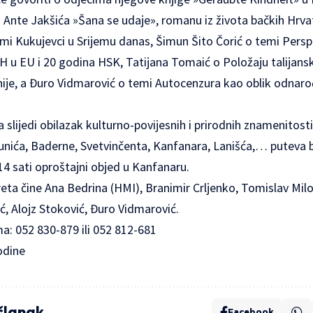
 Ante Jakšića »Šana se udaje», romanu iz života bačkih Hrvat
emi Kukujevci u Srijemu danas, Šimun Šito Čorić o temi Persp
H u EU i 20 godina HSK, Tatijana Tomaić o Položaju talijan
nije, a Đuro Vidmarović o temi Autocenzura kao oblik odnaro
 slijedi obilazak kulturno-povijesnih i prirodnih znamenitosti
runića, Baderne, Svetvinčenta, Kanfanara, Lanišća,… puteva 
14 sati oproštajni objed u Kanfanaru.
eta čine Ana Bedrina (HMI), Branimir Crljenko, Tomislav Milo
, Alojz Stoković, Đuro Vidmarović.
a: 052 830-879 ili 052 812-681
odine
 članak
Facebook