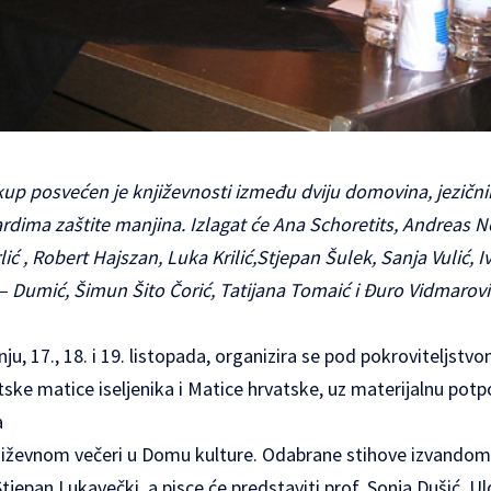
up posvećen je književnosti između dviju domovina, jezični
rdima zaštite manjina. Izlagat će Ana Schoretits, Andreas 
ć , Robert Hajszan, Luka Krilić,Stjepan Šulek, Sanja Vulić, 
 – Dumić, Šimun Šito Čorić, Tatijana Tomaić i Đuro Vidmarovi
ju, 17., 18. i 19. listopada, organizira se pod pokroviteljst
ske matice iseljenika i Matice hrvatske, uz materijalnu potp
a
iževnom večeri u Domu kulture. Odabrane stihove izvandom
tjepan Lukavečki, a pisce će predstaviti prof. Sonja Dušić. 