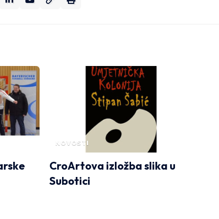
NOVOSTI
arske
CroArtova izložba slika u
Subotici