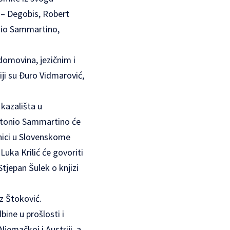
ć – Degobis, Robert
onio Sammartino,
domovina, jezičnim i
ji su Đuro Vidmarović,
kazališta u
Antonio Sammartino će
snici u Slovenskome
uka Krilić će govoriti
Stjepan Šulek o knjizi
jz Štoković.
ine u prošlosti i
jemačkoj i Austriji, a