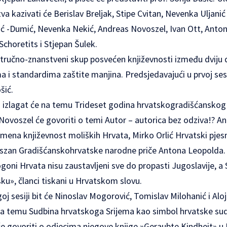
va kazivati će Berislav Breljak, Stipe Cvitan, Nevenka Uljani
rić -Dumić, Nevenka Nekić, Andreas Novoszel, Ivan Ott, Ant
Schoretits i Stjepan Šulek.
stručno-znanstveni skup posvećen književnosti između dviju 
 i standardima zaštite manjina. Predsjedavajući u prvoj sesi
šić.
s izlagat će na temu Trideset godina hrvatskogradišćanskog 
Novoszel će govoriti o temi Autor – autorica bez odziva!? 
emena književnost moliških Hrvata, Mirko Orlić Hrvatski pje
jszan Gradišćanskohrvatske narodne priče Antona Leopolda. L
ogoni Hrvata nisu zaustavljeni sve do propasti Jugoslavije, a 
ku», članci tiskani u Hrvatskom slovu.
oj sesiji bit će Ninoslav Mogorović, Tomislav Milohanić i Alo
 na temu Sudbina hrvatskoga Srijema kao simbol hrvatske sudb
će govoriti o odjecima njegove knjige »Geraubte Kindheit» u N