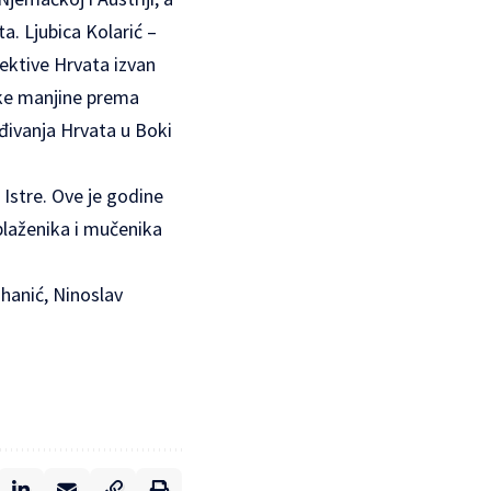
a. Ljubica Kolarić –
ektive Hrvata izvan
ske manjine prema
đivanja Hrvata u Boki
 Istre. Ove je godine
blaženika i mučenika
hanić, Ninoslav