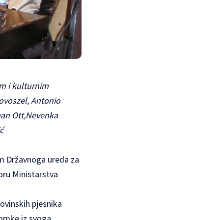
m i kulturnim
Novoszel, Antonio
Ivan Ott,Nevenka
ć
vom Državnoga ureda za
oru Ministarstva
ovinskih pjesnika
Ulomke iz svoga