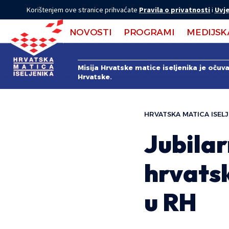
Korištenjem ove stranice prihvaćate
Pravila o privatnosti
i
Uvje
NOVOSTI
PROGRAMI
MEDIJSK
Misija Hrvatske matice iseljenika je očuv
Hrvatske.
HRVATSKA MATICA ISELJ
Jubilar
hrvatsk
u RH