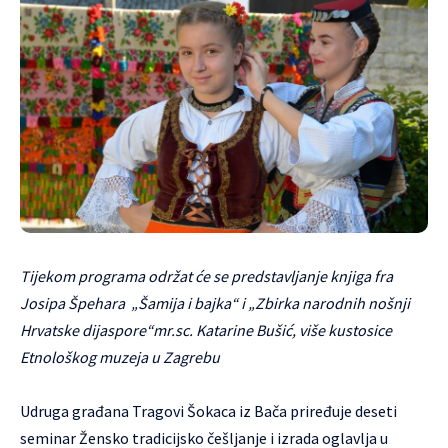
Tijekom programa održat će se predstavljanje knjiga fra
Josipa Špehara „Šamija i bajka“ i „Zbirka narodnih nošnji
Hrvatske dijaspore“mr.sc. Katarine Bušić, više kustosice
Etnološkog muzeja u Zagrebu
Udruga građana Tragovi Šokaca iz Bača priređuje deseti
seminar Žensko tradicijsko češljanje i izrada oglavlja u