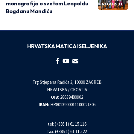
monografija o svetom Leopoldu
NOVOSTI
Bogdanu Mandiću
HRVATSKA MATICA ISELJENIKA
Trg Stjepana Radića 3, 10000 ZAGREB
HRVATSKA / CROATIA
OIB:
28639480902
IBAN:
HR8023900011100021305
tel: (+385 1) 61 15 116
fax: (+385 1) 61 11 522