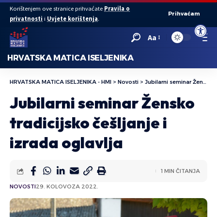
Korištenjem ove stranice prihvaćate
Pravila o
Prihvaćam
privatnosti
i
Uvjete korištenja
.
Open to
Aa
HRVATSKA MATICA ISELJENIKA
HRVATSKA MATICA ISELJENIKA - HMI
>
Novosti
>
Jubilarni seminar Žensko tradicijsko češljanje i izrada oglavlja
Jubilarni seminar Žensko
tradicijsko češljanje i
izrada oglavlja
1 MIN ČITANJA
NOVOSTI
29. KOLOVOZA 2022.