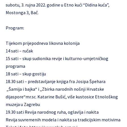
subotu, 3. rujna 2022. godine u Etno kući “Didina kuća”,
Mostonga 3, Bač.
Program:
Tijekom prijepodneva likovna kolonija
14 sati – ručak
15 sati – skup sudionika revije i kulturno-umjetničkog
programa
18 sati – skup gostiju
18.30 sati – predstavljanje knjiga fra Josipa Špehara
„Šamija i bajka“ i „Zbirka narodnih nošnji Hrvatske
dijaspore“mr.sc. Katarine Bušić, više kustosice Etnološkog
muzeja u Zagrebu
19.30 sati Revija narodnog ruha, oglavlja i nakita
Revija suvremenih modela i nakita sa tradicijskim motivima