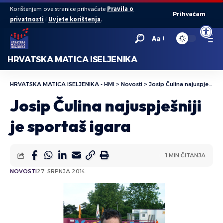
Korištenjem ove stranice prihvaćate
Pravila o
Prihvaćam
privatnosti
i
Uvjete korištenja
.
Open to
Aa
HRVATSKA MATICA ISELJENIKA
HRVATSKA MATICA ISELJENIKA - HMI
>
Novosti
>
Josip Čulina najuspješniji je sportaš igara
Josip Čulina najuspješniji
je sportaš igara
1 MIN ČITANJA
NOVOSTI
27. SRPNJA 2014.