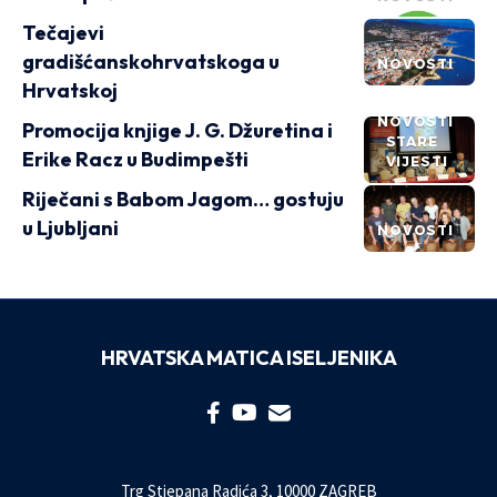
Tečajevi
gradišćanskohrvatskoga u
NOVOSTI
Hrvatskoj
NOVOSTI
Promocija knjige J. G. Džuretina i
STARE
Erike Racz u Budimpešti
VIJESTI
Riječani s Babom Jagom… gostuju
u Ljubljani
NOVOSTI
HRVATSKA MATICA ISELJENIKA
Trg Stjepana Radića 3, 10000 ZAGREB