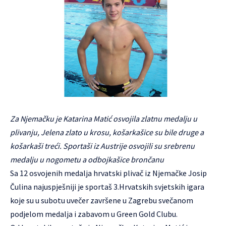
Za Njemačku je Katarina Matić osvojila zlatnu medalju u
plivanju, Jelena zlato u krosu, košarkašice su bile druge a
košarkaši treći. Sportaši iz Austrije osvojili su srebrenu
medalju u nogometu a odbojkašice brončanu
Sa 12 osvojenih medalja hrvatski plivač iz Njemačke Josip
Čulina najuspješniji je sportaš 3.Hrvatskih svjetskih igara
koje su u subotu uvečer završene u Zagrebu svečanom
podjelom medalja i zabavom u Green Gold Clubu.