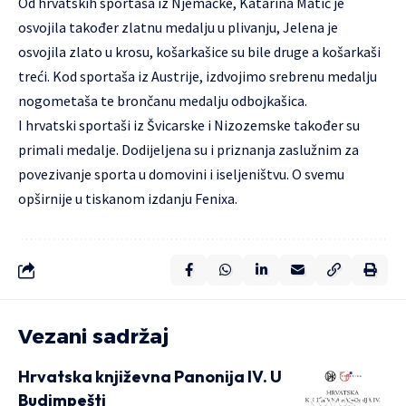
Od hrvatskih sportaša iz Njemačke, Katarina Matić je
osvojila također zlatnu medalju u plivanju, Jelena je
osvojila zlato u krosu, košarkašice su bile druge a košarkaši
treći. Kod sportaša iz Austrije, izdvojimo srebrenu medalju
nogometaša te brončanu medalju odbojkašica.
I hrvatski sportaši iz Švicarske i Nizozemske također su
primali medalje. Dodijeljena su i priznanja zaslužnim za
povezivanje sporta u domovini i iseljeništvu. O svemu
opširnije u tiskanom izdanju
Fenixa
.
Vezani sadržaj
Hrvatska književna Panonija IV. U
Budimpešti
NOVOSTI