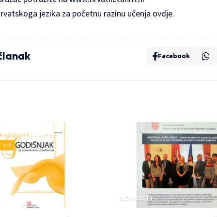
hrvatskoga jezika za početnu razinu učenja
ovdje
.
 članak
Facebook
NOVOSTI