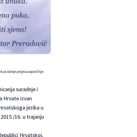
k za slanje prijava započinje
icanja suradnje i
a Hrvate izvan
hrvatskoga jezika u
2015./16. u trajanju
epublici Hrvatskoj,