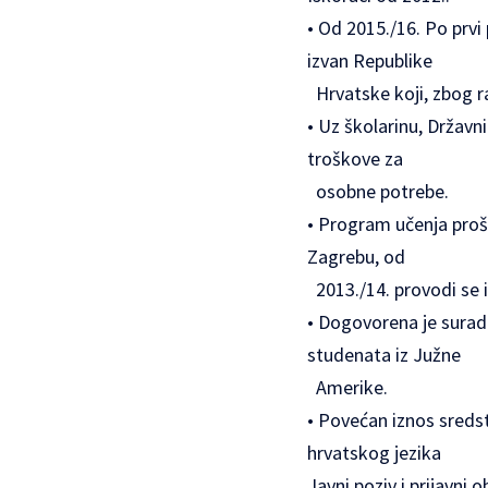
• Od 2015./16. Po prvi
izvan Republike
Hrvatske koji, zbog ra
• Uz školarinu, Držav
troškove za
osobne potrebe.
• Program učenja proši
Zagrebu, od
2013./14. provodi se i u
• Dogovorena je surad
studenata iz Južne
Amerike.
• Povećan iznos sreds
hrvatskog jezika
Javni poziv i prijavni 