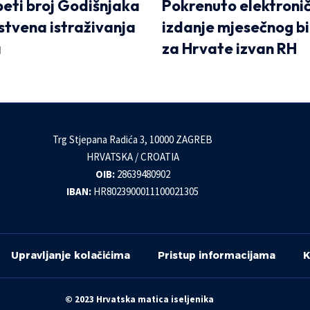
peti broj Godišnjaka
Pokrenuto elektroni
stvena istraživanja
izdanje mjesečnog b
a
za Hrvate izvan RH
Trg Stjepana Radića 3, 10000 ZAGREB
HRVATSKA / CROATIA
OIB:
28639480902
IBAN:
HR8023900011100021305
Upravljanje kolačićima
Pristup informacijama
K
© 2023 Hrvatska matica iseljenika