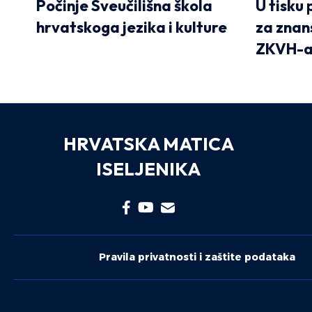
Počinje Sveučilišna škola
U tisku 
hrvatskoga jezika i kulture
za znan
ZKVH-
HRVATSKA MATICA
ISELJENIKA
Pravila privatnosti i zaštite podataka