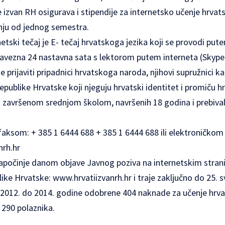
 izvan RH osigurava i stipendije za internetsko učenje hrvats
anju od jednog semestra.
etski tečaj je E- tečaj hrvatskoga jezika koji se provodi put
obavezna 24 nastavna sata s lektorom putem interneta (Skype 
prijaviti pripadnici hrvatskoga naroda, njihovi supružnici kao 
publike Hrvatske koji njeguju hrvatski identitet i promiču h
 s završenom srednjom školom, navršenih 18 godina i prebiva
 faksom: + 385 1 6444 688 + 385 1 6444 688 ili elektroničko
nrh.hr
 započinje danom objave Javnog poziva na internetskim str
like Hrvatske:
www.hrvatiizvanrh.hr
i traje zaključno do 25. 
012. do 2014. godine odobrene 404 naknade za učenje hrva
 290 polaznika.