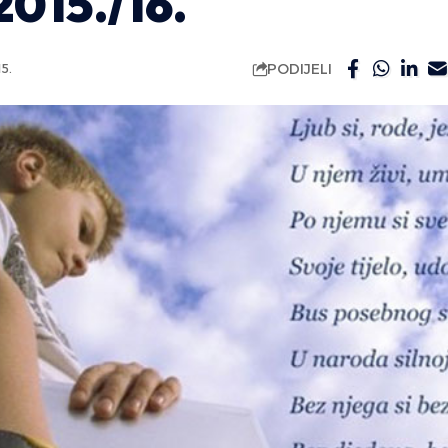
2015./16.
PODIJELI
5.