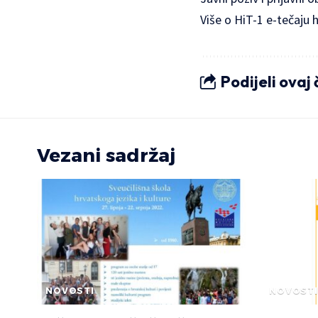
Više o HiT-1 e-tečaju 
Podijeli ovaj
Vezani sadržaj
NOVOSTI
NOVOSTI