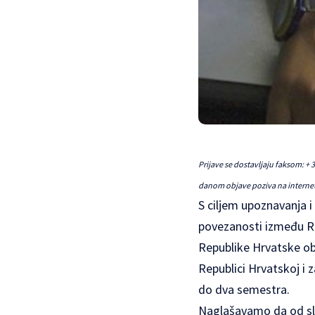
Prijave se dostavljaju faksom: + 
danom objave poziva na internets
S ciljem upoznavanja i
povezanosti između RH
Republike Hrvatske obj
Republici Hrvatskoj i 
do dva semestra.
Naglašavamo da od sli