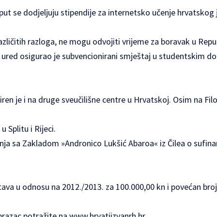
 put se dodjeljuju stipendije za internetsko učenje hrvatskog
zličitih razloga, ne mogu odvojiti vrijeme za boravak u Repu
ni ured osigurao je subvencionirani smještaj u studentskim d
ren je i na druge sveučilišne centre u Hrvatskoj. Osim na Fi
 Splitu i Rijeci.
nja sa Zakladom »Andronico Lukšić Abaroa« iz Čilea o sufina
tava u odnosu na 2012./2013. za 100.000,00 kn i povećan bro
obrazac potražite na
www.hrvatiizvanrh.hr