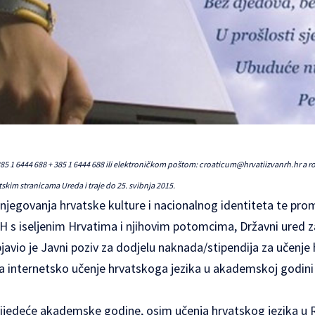
385 1 6444 688 + 385 1 6444 688 ili elektroničkom poštom:
croaticum@hrvatiizvanrh.hr
a ro
kim stranicama Ureda i traje do 25. svibnja 2015.
 njegovanja hrvatske kulture i nacionalnog identiteta te prom
 s iseljenim Hrvatima i njihovim potomcima, Državni ured z
avio je Javni poziv za dodjelu naknada/stipendija za učenje 
za internetsko učenje hrvatskoga jezika u akademskoj godini 
jedeće akademske godine, osim učenja hrvatskog jezika u R