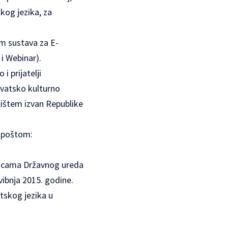
kog jezika, za
em sustava za E-
i Webinar).
i prijatelji
rvatsko kulturno
lištem izvan Republike
m poštom:
anicama Državnog ureda
svibnja 2015. godine.
tskog jezika u