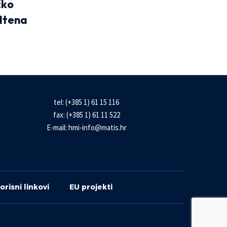
čko
iltena
tel: (+385 1) 61 15 116
fax: (+385 1) 61 11 522
E-mail:
hmi-info@matis.hr
orisni linkovi
EU projekti