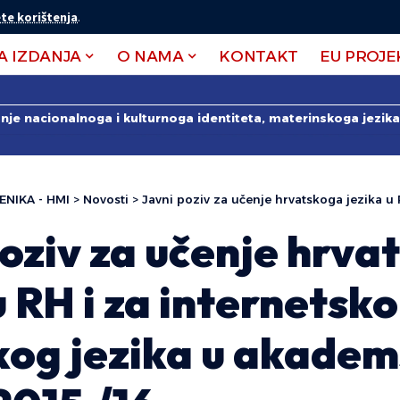
te korištenja
.
A IZDANJA
O NAMA
KONTAKT
EU PROJE
anje nacionalnoga i kulturnoga identiteta, materinskoga jezika 
ENIKA - HMI
>
Novosti
>
Javni poziv za učenje hrvatskoga jezika u RH i za internetsko učenje hrvat
oziv za učenje hrva
u RH i za internetsk
kog jezika u akadem