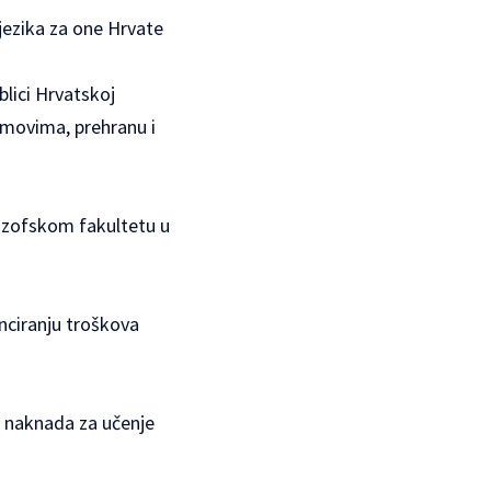
 jezika za one Hrvate
blici Hrvatskoj
omovima, prehranu i
lozofskom fakultetu u
nciranju troškova
j naknada za učenje