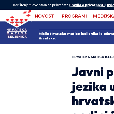
Korištenjem ove stranice prihvaćate
Pravila o privatnosti
i
Uvje
NOVOSTI
PROGRAMI
MEDIJSK
Misija Hrvatske matice iseljenika je očuv
Hrvatske.
HRVATSKA MATICA ISELJ
Javni p
jezika 
hrvats