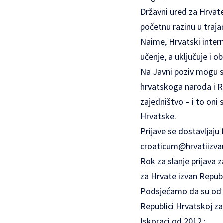
Državni ured za Hrvate
početnu razinu u traj
Naime, Hrvatski intern
učenje, a uključuje i 
Na Javni poziv mogu se 
hrvatskoga naroda i Re
zajedništvo – i to oni
Hrvatske.
Prijave se dostavljaju
croaticum@hrvatiizva
Rok za slanje prijava
za Hrvate izvan Repub
Podsjećamo da su od 2
Republici Hrvatskoj za
Iskoraci od 2012.: